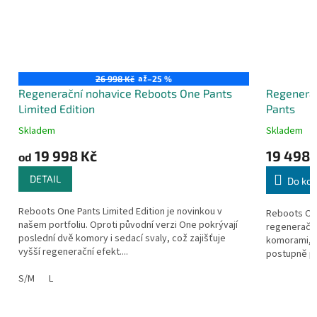
až
26 998 Kč
–25 %
Regenerační nohavice Reboots One Pants
Regenerač
Limited Edition
Pants
Skladem
Skladem
19 998 Kč
19 498 
od
DETAIL
Do koš
Reboots One Pants Limited Edition je novinkou v
Reboots One
našem portfoliu. Oproti původní verzi One pokrývají
regenerační
poslední dvě komory i sedací svaly, což zajišťuje
komorami, 
vyšší regenerační efekt....
postupně pl
S/M
L