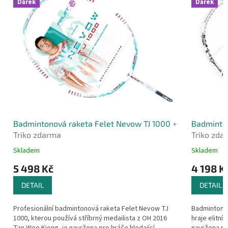
Dárek
Dárek
Badmintonová raketa Felet Nevow TJ 1000
+
Badminton
Triko zdarma
Triko zda
Skladem
Skladem
5 498 Kč
4 198 K
DETAIL
DETAIL
Profesionální badmintonová raketa Felet Nevow TJ
Badmintonov
1000, kterou používá stříbrný medailista z OH 2016
hraje elitní