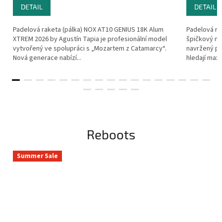
DETAIL
DETAIL
Padelová raketa (pálka) NOX AT10 GENIUS 18K Alum
Padelová ra
XTREM 2026 by Agustín Tapia je profesionální model
špičkový mo
vytvořený ve spolupráci s „Mozartem z Catamarcy“.
navržený pro
Nová generace nabízí...
hledají maxim
Reboots
Summer Sale