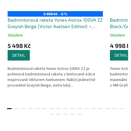
5 998 Kč
–8 %
Badmintonová raketa Yonex Astrox 100VA ZZ
Badminton
Grayish Beige (Victor Axelsen Edition)
+
Black/Gr
Extra výbava zdarma
Skladem
Skladem
5 498 Kč
4 998 K
DETAIL
DETAIL
Badmintonová raketa Yonex Astrox 100VA ZZ je
Yonex Astro
prémiová badmintonová raketa z limitované edice
badmintonov
inspirované Viktorem Axelsenem. Nabízí jedinečné
maximální r
provedení Grayish Beige, extra tuhý...
s HM-Grafit