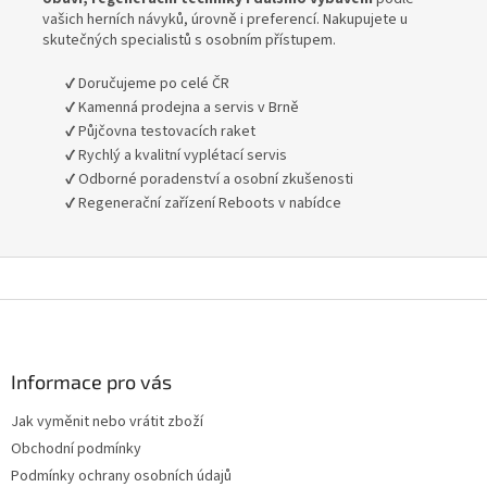
vašich herních návyků, úrovně i preferencí. Nakupujete u
skutečných specialistů s osobním přístupem.
✔️ Doručujeme po celé ČR
✔️ Kamenná prodejna a servis v Brně
✔️ Půjčovna testovacích raket
✔️ Rychlý a kvalitní vyplétací servis
✔️ Odborné poradenství a osobní zkušenosti
✔️ Regenerační zařízení Reboots v nabídce
Z
á
p
a
Informace pro vás
t
Jak vyměnit nebo vrátit zboží
í
Obchodní podmínky
Podmínky ochrany osobních údajů