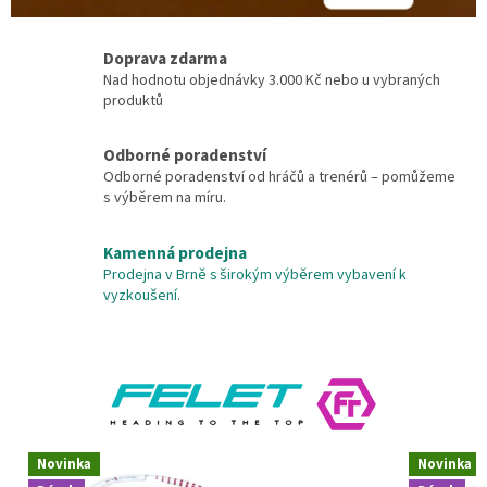
é
s
Doprava zdarma
p
Nad hodnotu objednávky 3.000 Kč nebo u vybraných
produktů
o
r
Odborné poradenství
t
Odborné poradenství od hráčů a trenérů – pomůžeme
s výběrem na míru.
y
Kamenná prodejna
Prodejna v Brně s širokým výběrem vybavení k
vyzkoušení.
Novinka
Novinka