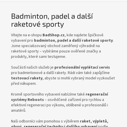
Badminton, padel a další
raketové sporty
Vítejte na e-shopu
BadShop.cz
, kde najdete špičkové
vybavení pro
badminton, padel a další raketové sporty
.
Jsme specializovaný obchod zaměřený výhradně na
raketové sporty – vybíráme pouze ověřené značky a
produkty, které sami testujeme.
Součástí našich služeb je
profesionální vyplétací servis
pro badmintonové a další rakety. Rádi vám také zapůjčíme
testovací rakety
, abyste si mohli vybraný model vyzkoušet
před nákupem.
Kromě sportovního vybavení nabízíme také
regenerační
systémy Reboots
– osvědčené zařízení pro rychlou a
efektivní regeneraci po výkonu, oblíbené u profesionálů i
amatérů.
Naši odborníci vám pomohou s výběrem
raket, výpletů,
obuvi, regenerační techniky i dalšího vybavení
podle