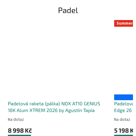
Padel
Summer S
Padelová raketa (pálka) NOX AT10 GENIUS
Padelová 
18K Alum XTREM 2026 by Agustín Tapia
Edge 26
Na dotaz
Na dotaz
8 998 Kč
5 198 K