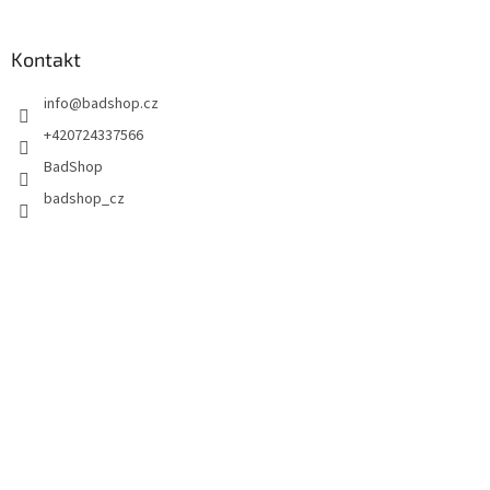
Kontakt
info
@
badshop.cz
+420724337566
BadShop
badshop_cz