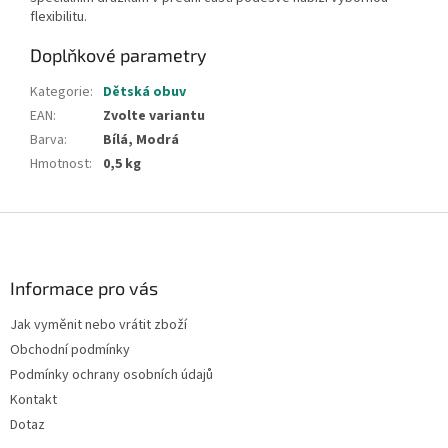
flexibilitu.
Doplňkové parametry
Kategorie
:
Dětská obuv
EAN
:
Zvolte variantu
Barva
:
Bílá, Modrá
Hmotnost
:
0,5 kg
Z
á
p
a
Informace pro vás
t
Jak vyměnit nebo vrátit zboží
í
Obchodní podmínky
Podmínky ochrany osobních údajů
Kontakt
Dotaz