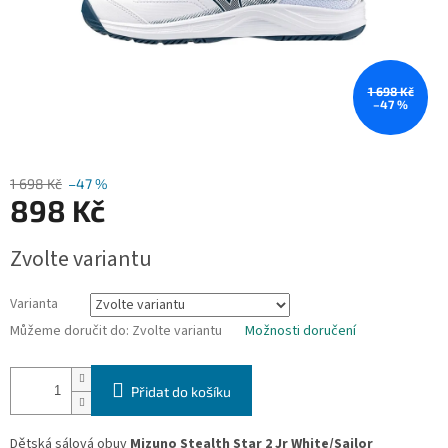
1 698 Kč
–47 %
1 698 Kč
–47 %
898 Kč
Měrná
Zvolte variantu
cena:
Varianta
Můžeme doručit do:
Zvolte variantu
Možnosti doručení
Přidat do košíku
Dětská sálová obuv
Mizuno Stealth Star 2 Jr White/Sailor