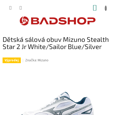
Přejít
NÁKUP
na
obsah
KOŠÍK
Dětská sálová obuv Mizuno Stealth
Star 2 Jr White/Sailor Blue/Silver
Značka:
Mizuno
Výprodej