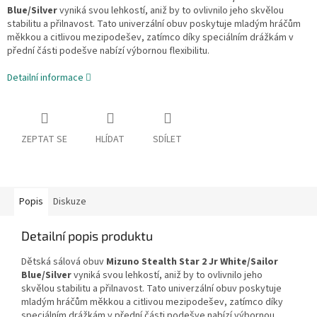
Blue/Silver
vyniká svou lehkostí, aniž by to ovlivnilo jeho skvělou
stabilitu a přilnavost. Tato univerzální obuv poskytuje mladým hráčům
měkkou a citlivou mezipodešev, zatímco díky speciálním drážkám v
přední části podešve nabízí výbornou flexibilitu.
Detailní informace
ZEPTAT SE
HLÍDAT
SDÍLET
Popis
Diskuze
Detailní popis produktu
Dětská sálová obuv
Mizuno Stealth Star 2 Jr White/Sailor
Blue/Silver
vyniká svou lehkostí, aniž by to ovlivnilo jeho
skvělou stabilitu a přilnavost. Tato univerzální obuv poskytuje
mladým hráčům měkkou a citlivou mezipodešev, zatímco díky
speciálním drážkám v přední části podešve nabízí výbornou