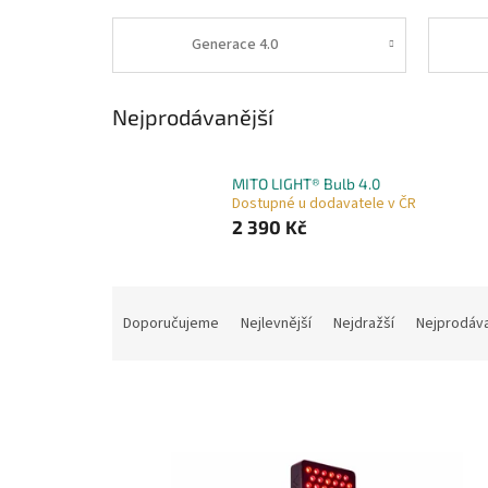
Generace 4.0
Nejprodávanější
MITO LIGHT® Bulb 4.0
Dostupné u dodavatele v ČR
2 390 Kč
Ř
a
Doporučujeme
Nejlevnější
Nejdražší
Nejprodáva
z
e
n
í
p
V
r
ý