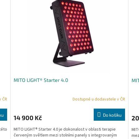
MITO LIGHT® Starter 4.0
MIT
v ČR
Dostupné u dodavatele v ČR
ku
Do košíku
14 900 Kč
20
této
MITO LIGHT® Starter 4.0 je dokonalost v oblasti terapie
MIT
červeným světlem mezi stolními panely s integrovaným
mez