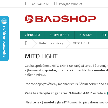
Přejít
+420724337566
info@badshop.cz
na
obsah
VÝPRODEJ
SUMMER SALE
NOVINKY
FEL
Domů
Rehab. pomůcky
MITO LIGHT
MITO LIGHT
Česká společnost MITO LIGHT se zabývá terapií červený
výkonnosti
,
spánku
,
mladistvého
vzhledu
a mnoho d
našeho zdraví.
Podrobněji vysvětlený mechanismus účinku červeného a b
Váháte zda vybrat generaci 3.0 nebo 4.0?
Přečtěte si
Nevíte jaký model vybrat?
Pomocníci při výběru jsou 