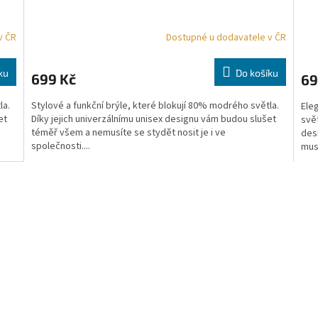
v ČR
Dostupné u dodavatele v ČR
ku
Do košíku
699 Kč
69
la.
Stylové a funkční brýle, které blokují 80% modrého světla.
Ele
et
Díky jejich univerzálnímu unisex designu vám budou slušet
svět
téměř všem a nemusíte se stydět nosit je i ve
des
společnosti....
muse