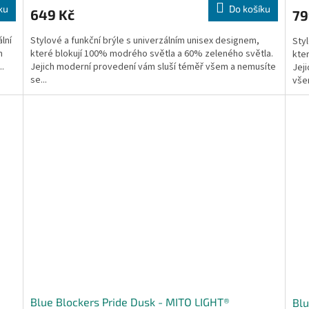
ku
Do košíku
649 Kč
79
lní
Stylové a funkční brýle s univerzálním unisex designem,
Styl
m
které blokují 100% modrého světla a 60% zeleného světla.
kte
..
Jejich moderní provedení vám sluší téměř všem a nemusíte
Jeji
se...
všem
Blue Blockers Pride Dusk - MITO LIGHT®
Blu