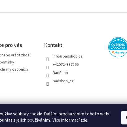
c
í
p
r
v
k
y
v
e pro vás
Kontakt
ý
p
 nebo vrátit zboží
i
info
@
badshop.cz
s
podmínky
+420724337566
u
chrany osobních
BadShop
badshop_cz
oužívá soubory cookie. Dalším procházením tohoto webu
ouhlas s jejich používáním.. Více informací
zde
.