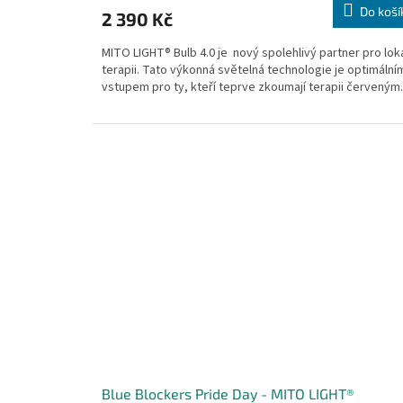
Do koší
2 390 Kč
MITO LIGHT® Bulb 4.0 je nový spolehlivý partner pro loká
terapii. Tato výkonná světelná technologie je optimální
vstupem pro ty, kteří teprve zkoumají terapii červeným.
Blue Blockers Pride Day - MITO LIGHT®