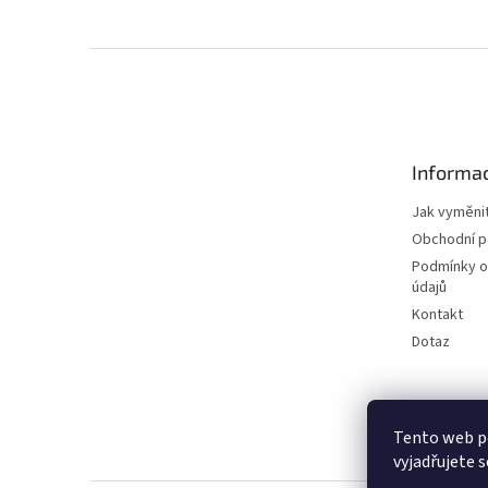
Z
á
p
a
t
Informac
í
Jak vyměnit
Obchodní 
Podmínky o
údajů
Kontakt
Dotaz
Tento web p
vyjadřujete s