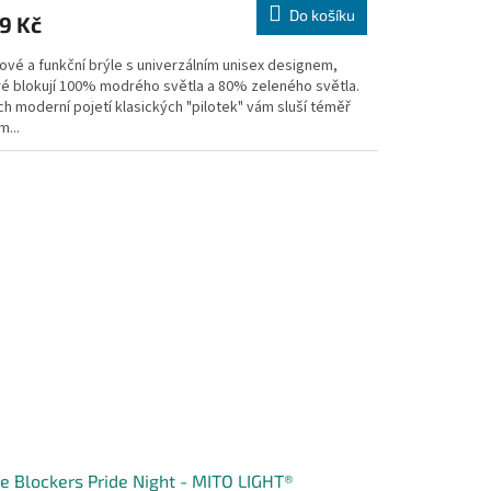
Do košíku
9 Kč
ové a funkční brýle s univerzálním unisex designem,
ré blokují 100% modrého světla a 80% zeleného světla.
ch moderní pojetí klasických "pilotek" vám sluší téměř
...
e Blockers Pride Night - MITO LIGHT®