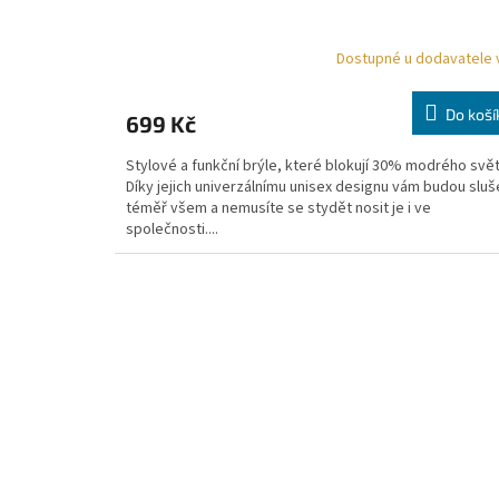
Dostupné u dodavatele 
Do koší
699 Kč
Stylové a funkční brýle, které blokují 30% modrého svět
Díky jejich univerzálnímu unisex designu vám budou sluš
téměř všem a nemusíte se stydět nosit je i ve
společnosti....