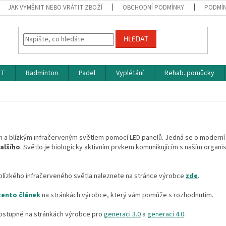
JAK VYMĚNIT NEBO VRÁTIT ZBOŽÍ
OBCHODNÍ PODMÍNKY
PODMÍN
HLEDAT
ET
Badminton
Padel
Vyplétání
Rehab. pomůcky
m a blízkým infračerveným světlem pomocí LED panelů. Jedná se o moderní
alšího
. Světlo je biologicky aktivním prvkem komunikujícím s naším organi
lízkého infračerveného světla naleznete na stránce výrobce
zde
.
tento článek
na stránkách výrobce
, který vám pomůže s rozhodnutím.
dostupné na stránkách výrobce pro
generaci 3.0
a
generaci 4.0
.