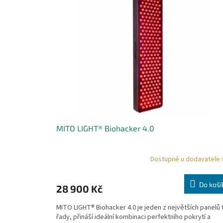
o
p
d
i
u
s
k
p
t
r
ů
o
d
u
k
t
ů
MITO LIGHT® Biohacker 4.0
Dostupné u dodavatele 
Do koší
28 900 Kč
MITO LIGHT® Biohacker 4.0 je jeden z největších panelů 
řady, přináší ideální kombinaci perfektního pokrytí a