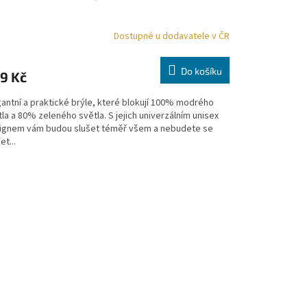
Dostupné u dodavatele v ČR
Do košíku
9 Kč
gantní a praktické brýle, které blokují 100% modrého
la a 80% zeleného světla. S jejich univerzálním unisex
ignem vám budou slušet téměř všem a nebudete se
t...