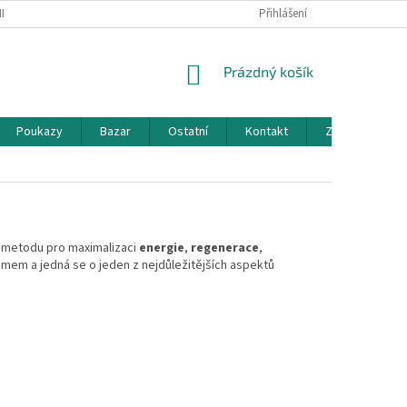
KY OCHRANY OSOBNÍCH ÚDAJŮ
KONTAKT
Přihlášení
DOTAZ
NÁKUPNÍ
Prázdný košík
KOŠÍK
Poukazy
Bazar
Ostatní
Kontakt
Značky
 metodu pro maximalizaci
energie
,
regenerace
,
smem a jedná se o jeden z nejdůležitějších aspektů