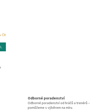
v ČR
IL
h
O
v
l
á
Odborné poradenství
d
Odborné poradenství od hráčů a trenérů –
a
pomůžeme s výběrem na míru.