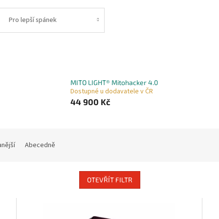
Pro lepší spánek
MITO LIGHT® Mitohacker 4.0
Dostupné u dodavatele v ČR
44 900 Kč
nější
Abecedně
OTEVŘÍT FILTR