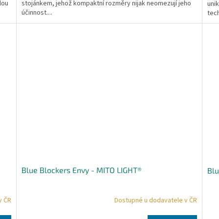
lou
stojánkem, jehož kompaktní rozměry nijak neomezují jeho
uni
účinnost....
tech
Blue Blockers Envy - MITO LIGHT®
Blu
v ČR
Dostupné u dodavatele v ČR