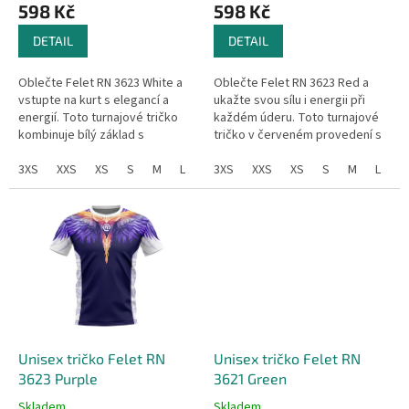
598 Kč
598 Kč
ů
DETAIL
DETAIL
Oblečte Felet RN 3623 White a
Oblečte Felet RN 3623 Red a
vstupte na kurt s elegancí a
ukažte svou sílu i energii při
energií. Toto turnajové tričko
každém úderu. Toto turnajové
kombinuje bílý základ s
tričko v červeném provedení s
výrazným motivem křídel v
ohnivým motivem křídel v
odstínech modré, tyrkysové a
3XS
XXS
XS
S
M
L
XL
odstínech červené, oranžové
3XS
XXL
XXS
3XL
XS
4XL
S
M
L
X
fialové,...
a...
Unisex tričko Felet RN
Unisex tričko Felet RN
3623 Purple
3621 Green
Skladem
Skladem