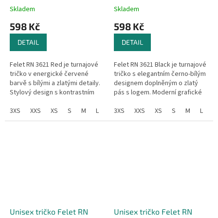
Skladem
Skladem
598 Kč
598 Kč
DETAIL
DETAIL
Felet RN 3621 Red je turnajové
Felet RN 3621 Black je turnajové
tričko v energické červené
tričko s elegantním černo-bílým
barvě s bílými a zlatými detaily.
designem doplněným o zlatý
Stylový design s kontrastním
pás s logem. Moderní grafické
pruhem a jemnými grafickými
vzory dodávají tričku jedinečný
vzory dodává tričku dynamiku...
3XS
XXS
XS
S
M
L
XL
vzhled, který zaujme na...
3XS
XXL
XXS
3XL
XS
4XL
S
M
L
X
Unisex tričko Felet RN
Unisex tričko Felet RN