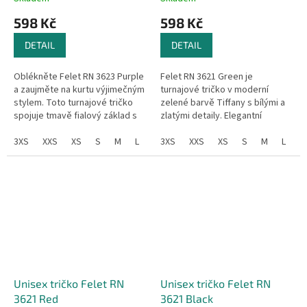
598 Kč
598 Kč
DETAIL
DETAIL
Oblékněte Felet RN 3623 Purple
Felet RN 3621 Green je
a zaujměte na kurtu výjimečným
turnajové tričko v moderní
stylem. Toto turnajové tričko
zelené barvě Tiffany s bílými a
spojuje tmavě fialový základ s
zlatými detaily. Elegantní
motivem křídel v odstínech
grafické vzory a kontrastní pruh
fialové, modré a zlaté,...
3XS
XXS
XS
S
M
L
XL
s logem dodávají tričku
3XS
XXL
XXS
3XL
XS
4XL
S
M
L
X
prémiový...
Unisex tričko Felet RN
Unisex tričko Felet RN
3621 Red
3621 Black