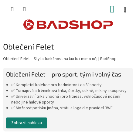
Přejít
NÁKUP
na
obsah
KOŠÍK
Oblečení Felet
Oblečení Felet – Styl a funkčnost na kurtu i mimo něj | BadShop
Oblečení Felet – pro sport, tým i volný čas
✅ Kompletní kolekce pro badminton i další sporty
✅ Turnajová a tréninková trika, šortky, sukně, mikiny i soupravy
✅ Univerzální trika vhodná i pro fitness, volnočasové nošení
nebo jiné halové sporty
✅ Možnost potisku jména, státu a loga dle pravidel BWF
Zobrazit nabídku