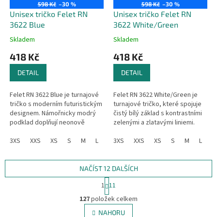
598 Kč
–30 %
598 Kč
–30 %
Unisex tričko Felet RN
Unisex tričko Felet RN
3622 Blue
3622 White/Green
Skladem
Skladem
418 Kč
418 Kč
DETAIL
DETAIL
Felet RN 3622 Blue je turnajové
Felet RN 3622 White/Green je
tričko s moderním futuristickým
turnajové tričko, které spojuje
designem. Námořnicky modrý
čistý bílý základ s kontrastními
podklad doplňují neonově
zelenými a zlatavými liniemi.
zelené a tyrkysové linie, které
Moderní design působí svěže a
vytvářejí energický vzhled....
3XS
XXS
XS
S
M
L
XL
elegantně, zatímco...
3XS
XXL
XXS
3XL
XS
4XL
S
M
L
X
NAČÍST 12 DALŠÍCH
S
1
11
t
O
r
127
položek celkem
v
á
l
NAHORU
n