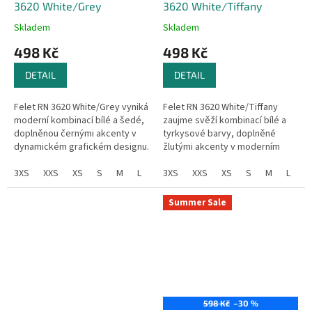
3620 White/Grey
3620 White/Tiffany
Skladem
Skladem
498 Kč
498 Kč
DETAIL
DETAIL
Felet RN 3620 White/Grey vyniká
Felet RN 3620 White/Tiffany
moderní kombinací bílé a šedé,
zaujme svěží kombinací bílé a
doplněnou černými akcenty v
tyrkysové barvy, doplněné
dynamickém grafickém designu.
žlutými akcenty v moderním
Elegantní a svěží vzhled s
grafickém designu. Výrazné
nádechem originality.
3XS
XXS
XS
S
M
L
XL
turnajové tričko, které
3XS
XXL
XXS
3XL
XS
4XL
S
M
L
X
okamžitě...
Summer Sale
598 Kč
–30 %