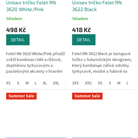
Unisex tričko Felet RN
Unisex tričko Felet RN
3620 White/Pink
3622 Black
Skladem
Skladem
498 Kč
418 Kč
DETAIL
DETAIL
Felet RN 3620 White/Pink přináší
Felet RN 3622 Black je turnajové
svěží kombinaci bílé a růžové,
tričko s futuristickým designem,
doplněnou tyrkysovými a
který kombinuje zářivé odstíny
pastelovými akcenty v hravém
tyrkysové, modré a fialové na
grafickém designu. Stylové a
černém podkladu. Moderní
výrazné tričko, které upoutá...
XS
S
M
L
XL
XXL
3XL
geometrické vzory...
3XS
4XL
XXS
XS
S
M
L
X
Summer Sale
Summer Sale