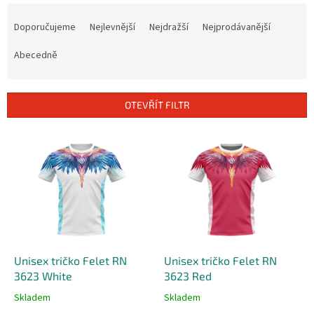
Ř
a
Doporučujeme
Nejlevnější
Nejdražší
Nejprodávanější
z
e
Abecedně
n
í
p
OTEVŘÍT FILTR
r
o
V
d
ý
u
p
k
i
t
s
ů
p
r
o
d
Unisex tričko Felet RN
Unisex tričko Felet RN
u
3623 White
3623 Red
k
Skladem
Skladem
t