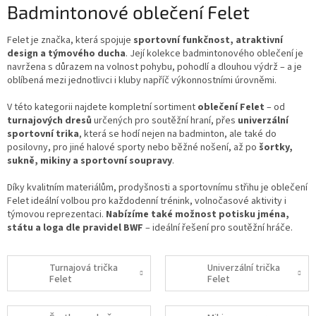
Badmintonové oblečení Felet
Felet je značka, která spojuje
sportovní funkčnost, atraktivní
design a týmového ducha
. Její kolekce badmintonového oblečení je
navržena s důrazem na volnost pohybu, pohodlí a dlouhou výdrž – a je
oblíbená mezi jednotlivci i kluby napříč výkonnostními úrovněmi.
V této kategorii najdete kompletní sortiment
oblečení Felet
– od
turnajových dresů
určených pro soutěžní hraní, přes
univerzální
sportovní trika
, která se hodí nejen na badminton, ale také do
posilovny, pro jiné halové sporty nebo běžné nošení, až po
šortky,
sukně, mikiny a sportovní soupravy
.
Díky kvalitním materiálům, prodyšnosti a sportovnímu střihu je oblečení
Felet ideální volbou pro každodenní trénink, volnočasové aktivity i
týmovou reprezentaci.
Nabízíme také možnost potisku jména,
státu a loga dle pravidel BWF
– ideální řešení pro soutěžní hráče.
Turnajová trička
Univerzální trička
Felet
Felet