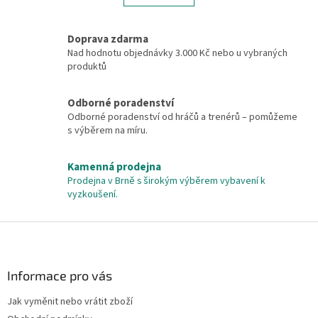
á
k
d
o
v
a
Doprava zdarma
á
c
Nad hodnotu objednávky 3.000 Kč nebo u vybraných
n
í
produktů
í
p
r
v
Odborné poradenství
k
Odborné poradenství od hráčů a trenérů – pomůžeme
y
s výběrem na míru.
v
ý
Kamenná prodejna
p
Prodejna v Brně s širokým výběrem vybavení k
i
vyzkoušení.
s
u
Z
á
p
a
Informace pro vás
t
Jak vyměnit nebo vrátit zboží
í