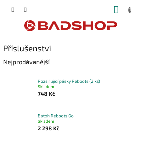
Přejít
NÁKUP
na
obsah
KOŠÍK
Příslušenství
Nejprodávanější
Rozšiřující pásky Reboots (2 ks)
Skladem
748 Kč
Batoh Reboots Go
Skladem
2 298 Kč