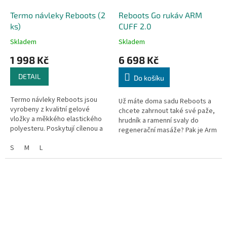
Termo návleky Reboots (2
Reboots Go rukáv ARM
ks)
CUFF 2.0
Skladem
Skladem
1 998 Kč
6 698 Kč
DETAIL
Do košíku
Termo návleky Reboots jsou
Už máte doma sadu Reboots a
vyrobeny z kvalitní gelové
chcete zahrnout také své paže,
vložky a měkkého elastického
hrudník a ramenní svaly do
polyesteru. Poskytují cílenou a
regenerační masáže? Pak je Arm
účinnou terapii pro bolestivé
Cuff 2.0 přesně to, co
svaly a klouby, což přispívá k...
S
M
L
potřebujete! Prodává se jako
pár!