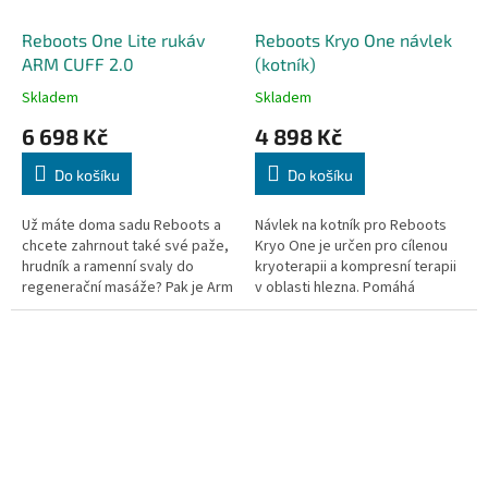
Reboots One Lite rukáv
Reboots Kryo One návlek
ARM CUFF 2.0
(kotník)
Skladem
Skladem
6 698 Kč
4 898 Kč
Do košíku
Do košíku
Už máte doma sadu Reboots a
Návlek na kotník pro Reboots
chcete zahrnout také své paže,
Kryo One je určen pro cílenou
hrudník a ramenní svaly do
kryoterapii a kompresní terapii
regenerační masáže? Pak je Arm
v oblasti hlezna. Pomáhá
Cuff 2.0 přesně to, co
snižovat bolest, otoky a
potřebujete! Prodává se jako
urychluje regeneraci po
pár!
sportovní...