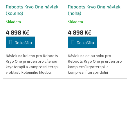
Reboots Kryo One návlek
Reboots Kryo One návlek
(koleno)
(noha)
Skladem
Skladem
4 898 Kč
4 898 Kč
Do košíku
Do košíku
Návlek na koleno pro Reboots
Návlek na celou nohu pro
Kryo One je určen pro cílenou
Reboots Kryo One je určen pro
kryoterapii a kompresní terapii
komplexní kryoterapii a
v oblasti kolenního kloubu.
kompresní terapii dolní
Pomáhá snižovat bolest, otoky
končetiny. Pomáhá urychlit
a urychluje regeneraci po...
regeneraci svalů, snižuje bolest
a otoky po...