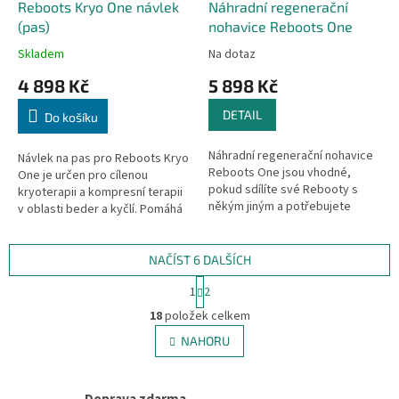
Reboots Kryo One návlek
Náhradní regenerační
(pas)
nohavice Reboots One
Skladem
Na dotaz
4 898 Kč
5 898 Kč
DETAIL
Do košíku
Náhradní regenerační nohavice
Návlek na pas pro Reboots Kryo
Reboots One jsou vhodné,
One je určen pro cílenou
pokud sdílíte své Rebooty s
kryoterapii a kompresní terapii
někým jiným a potřebujete
v oblasti beder a kyčlí. Pomáhá
druhý pár pro svůj set?
ulevit od bolesti, snižuje napětí
Upozorňujeme, že se jedná
a podporuje regeneraci...
pouze o...
NAČÍST 6 DALŠÍCH
S
1
2
t
O
r
18
položek celkem
v
á
l
NAHORU
n
á
k
d
o
v
a