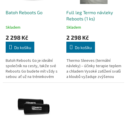
r
o
d
Batoh Reboots Go
Full leg Termo návleky
u
Reboots (1 ks)
k
Skladem
Skladem
t
2 298 Kč
2 298 Kč
ů
Do košíku
Do košíku
Batoh Reboots Go je ideální
Thermo Sleeves (termální
společník na cesty, takže své
návleky) – účinky terapie teplem
Reboots Go budete mít vždy s
a chladem Vysoké zatížení svalů
sebou: ať už na tréninkovém
a kloubů vyžaduje zvýšenou
kempu, na běžecké dráze nebo
regeneraci po tréninku.
na dalším turnaji s týmem.
Termální návleky jsou vyrobeny
z...