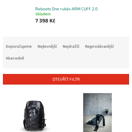
Reboots One rukáv ARM CUFF 2.0
Skladem
7 398 Kč
Ř
a
Doporučujeme
Nejlevnější
Nejdražší
Nejprodávanější
z
e
Abecedně
n
í
p
OTEVŘÍT FILTR
r
o
V
d
ý
u
p
k
i
t
s
ů
p