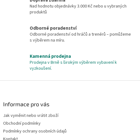
Doprava zdarma
á
c
Nad hodnotu objednávky 3.000 Kč nebo u vybraných
n
í
produktů
í
p
r
v
Odborné poradenství
k
Odborné poradenství od hráčů a trenérů – pomůžeme
y
s výběrem na míru.
v
ý
Kamenná prodejna
p
Prodejna v Brně s širokým výběrem vybavení k
i
vyzkoušení.
s
u
Z
á
p
a
Informace pro vás
t
Jak vyměnit nebo vrátit zboží
í
Obchodní podmínky
Podmínky ochrany osobních údajů
Kontakt