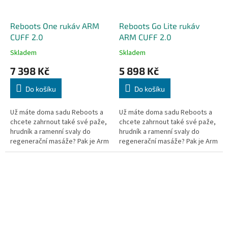
Reboots One rukáv ARM
Reboots Go Lite rukáv
CUFF 2.0
ARM CUFF 2.0
Skladem
Skladem
7 398 Kč
5 898 Kč
Do košíku
Do košíku
Už máte doma sadu Reboots a
Už máte doma sadu Reboots a
chcete zahrnout také své paže,
chcete zahrnout také své paže,
hrudník a ramenní svaly do
hrudník a ramenní svaly do
regenerační masáže? Pak je Arm
regenerační masáže? Pak je Arm
Cuff 2.0 přesně to, co
Cuff 2.0 přesně to, co
potřebujete! Prodává se jako
potřebujete! Prodává se jako
pár!
pár!