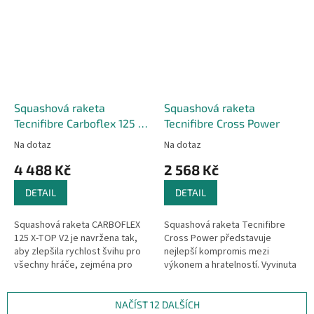
Squashová raketa
Squashová raketa
Tecnifibre Carboflex 125 X-
Tecnifibre Cross Power
TOP V2
Na dotaz
Na dotaz
4 488 Kč
2 568 Kč
DETAIL
DETAIL
Squashová raketa CARBOFLEX
Squashová raketa Tecnifibre
125 X-TOP V2 je navržena tak,
Cross Power představuje
aby zlepšila rychlost švihu pro
nejlepší kompromis mezi
všechny hráče, zejména pro
výkonem a hratelností. Vyvinuta
pokročilé soutěžící a pravidelné
pro pravidelné a občasné hráče
hráče. Jako vlajkový model...
hledající "všestranný" produkt....
NAČÍST 12 DALŠÍCH