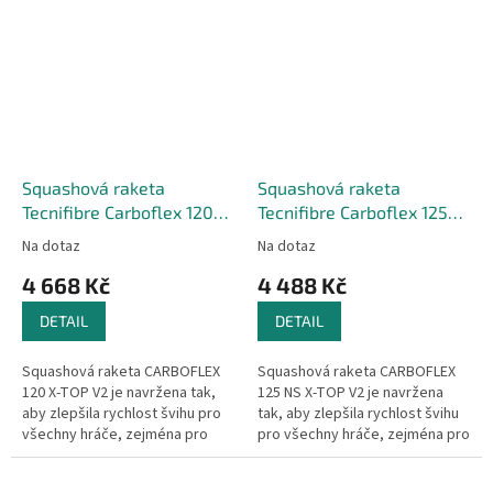
změkčuje strukturu výpletu,
změkčuje strukturu výpletu,...
poskytuje skvělou...
Squashová raketa
Squashová raketa
Tecnifibre Carboflex 120
Tecnifibre Carboflex 125
X-TOP V2
NS X-TOP V2
Na dotaz
Na dotaz
4 668 Kč
4 488 Kč
DETAIL
DETAIL
Squashová raketa CARBOFLEX
Squashová raketa CARBOFLEX
120 X-TOP V2 je navržena tak,
125 NS X-TOP V2 je navržena
aby zlepšila rychlost švihu pro
tak, aby zlepšila rychlost švihu
všechny hráče, zejména pro
pro všechny hráče, zejména pro
pokročilé soutěžící a pravidelné
pokročilé soutěžící a pravidelné
hráče. Jako vlajkový model...
hráče. Jako vlajkový...