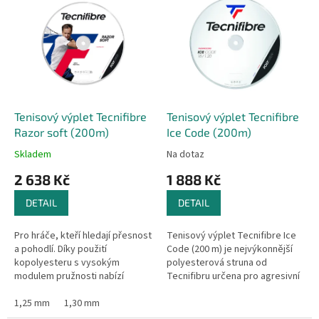
ý
r
p
o
i
d
s
u
p
k
r
t
o
ů
d
Tenisový výplet Tecnifibre
Tenisový výplet Tecnifibre
u
Razor soft (200m)
Ice Code (200m)
k
Skladem
Na dotaz
t
2 638 Kč
1 888 Kč
ů
DETAIL
DETAIL
Pro hráče, kteří hledají přesnost
Tenisový výplet Tecnifibre Ice
a pohodlí. Díky použití
Code (200 m) je nejvýkonnější
kopolyesteru s vysokým
polyesterová struna od
modulem pružnosti nabízí
Tecnifibru určena pro agresivní
Tecnifibre hráčům možnost
výkonnostní hráče.
lepší kontroly. Tecnifibre
1,25 mm
1,30 mm
poprvé přidal...