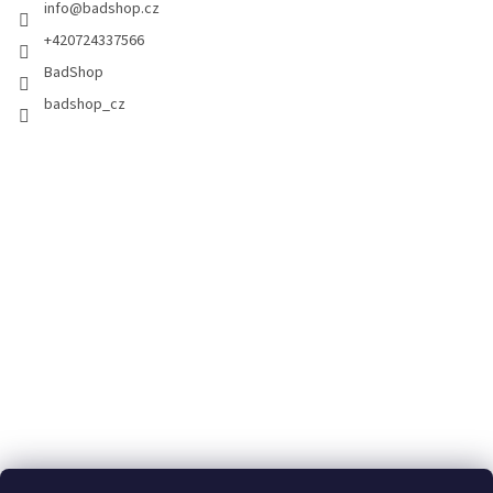
info
@
badshop.cz
+420724337566
BadShop
badshop_cz