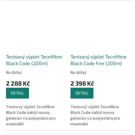
odolnost. Thermocore technologie
pryskyřicí pro sílu, pohodlí a
změkčuje strukturu výpletu,...
generování rotace.
Tenisový výplet Tecnifibre
Tenisový výplet Tecnifibre
Black Code (200m)
Black Code Fire (200m)
Na dotaz
Na dotaz
2 288 Kč
2 398 Kč
DETAIL
DETAIL
Tenisový výplet Tecnifibre
Tenisový výplet Tecnifibre
Black Code nabízí novou
Black Code nabízí novou
generaci co-polyesteru pro
generaci co-polyesteru pro
maximální
maximální
odolnost. Thermocore technologie
odolnost. Thermocore technologie