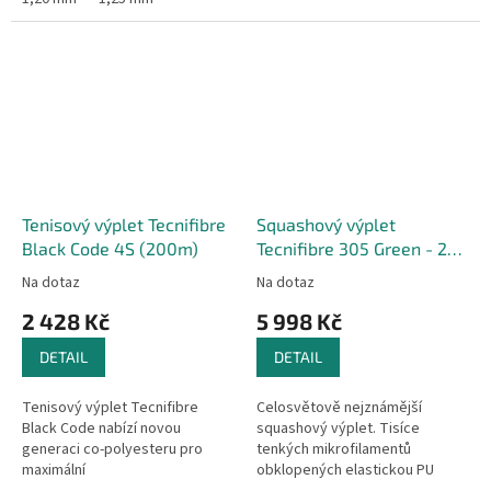
poprvé přidal...
Tenisový výplet Tecnifibre
Squashový výplet
Black Code 4S (200m)
Tecnifibre 305 Green - 200
m
Na dotaz
Na dotaz
2 428 Kč
5 998 Kč
DETAIL
DETAIL
Tenisový výplet Tecnifibre
Celosvětově nejznámější
Black Code nabízí novou
squashový výplet. Tisíce
generaci co-polyesteru pro
tenkých mikrofilamentů
maximální
obklopených elastickou PU