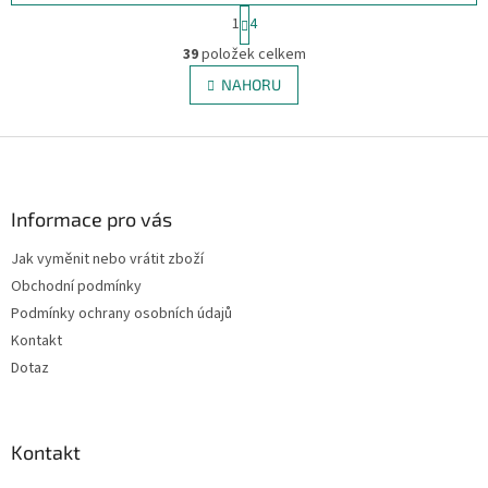
S
1
4
t
O
r
39
položek celkem
v
á
l
NAHORU
n
á
k
d
o
v
Z
a
á
c
á
n
í
p
í
p
a
Informace pro vás
r
t
v
Jak vyměnit nebo vrátit zboží
í
k
Obchodní podmínky
y
v
Podmínky ochrany osobních údajů
ý
Kontakt
p
Dotaz
i
s
u
Kontakt