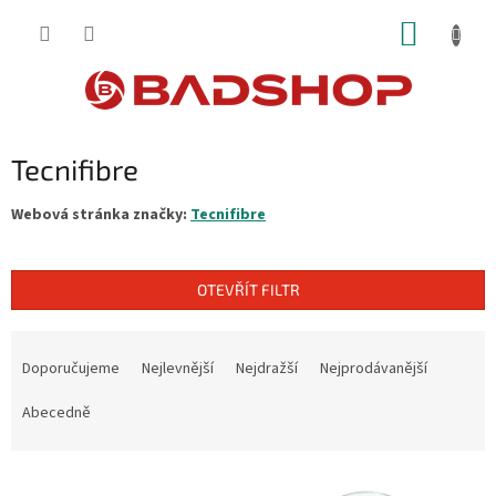
Přejít
NÁKUP
na
obsah
KOŠÍK
Tecnifibre
Webová stránka značky:
Tecnifibre
OTEVŘÍT FILTR
Ř
a
Doporučujeme
Nejlevnější
Nejdražší
Nejprodávanější
z
e
Abecedně
n
í
V
p