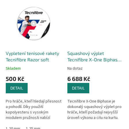
Vypletení tenisové rakety
Squashový výplet
Tecnifibre Razor soft
Tecnifibre X-One Biphase -
200 m
Skladem
Na dotaz
500 Kč
6 688 Kč
DETAIL
DETAIL
Pro hráče, kteří hledají přesnost
Tecnifibre X-One Biphase je
a pohodlí. Díky použití
dokonalý squashový výplet pro
kopolyesteru s vysokým
hráče, kteří požadují nejvyšší
modulem pružnosti nabízí
úroveň výkonu a citu na kurtu.
Tecnifibre hráčům možnost
Díky své pokročilé konstrukci a
lepší kontroly. Tecnifibre
1,20 mm
1,25 mm
inovativní technologii...