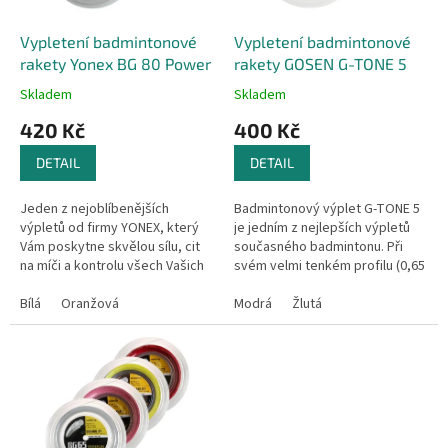
o
d
Vypletení badmintonové
Vypletení badmintonové
u
rakety Yonex BG 80 Power
rakety GOSEN G-TONE 5
k
Skladem
Skladem
t
420 Kč
400 Kč
ů
DETAIL
DETAIL
Jeden z nejoblíbenějších
Badmintonový výplet G-TONE 5
výpletů od firmy YONEX, který
je jedním z nejlepších výpletů
Vám poskytne skvělou sílu, cit
současného badmintonu. Při
na míči a kontrolu všech Vašich
svém velmi tenkém profilu (0,65
úderů. Jeho velkou výhodou je
mm) se vyznačuje až
skvělá pružnost a zároveň...
Bílá
Oranžová
neuvěřitelnou výdrží (na stupnici
Modrá
Žlutá
9 z...