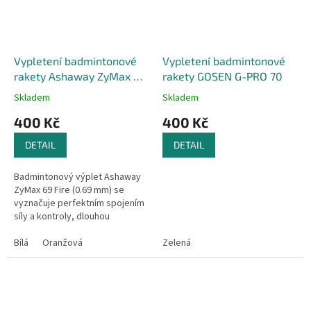
Vypletení badmintonové
Vypletení badmintonové
rakety Ashaway ZyMax 69
rakety GOSEN G-PRO 70
Fire
Skladem
Skladem
400 Kč
400 Kč
DETAIL
DETAIL
Badmintonový výplet Ashaway
ZyMax 69 Fire (0.69 mm) se
vyznačuje perfektním spojením
síly a kontroly, dlouhou
životností a perfektním zvukem.
Bílá
Oranžová
Zelená