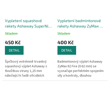
Vypletení squashové
Vypletení badmintonové
rakety Ashaway SuperNick
rakety Ashaway ZyMax 62
XL
Fire Orange
Skladem
Skladem
450 Kč
400 Kč
DETAIL
DETAIL
Špičkový extrémně trvanlivý
Badmintonový výplet Ashaway
squashový výplet Ashaway s
ZyMax 62 Fire (0.62 mm) se
tlouštkou struny 1,25 mm
vyznačuje perfektním spojením
náležející k řadě oficiálních
síly a kontroly, dlouhou
výpletů Světové squashové
životností a perfektním zvukem.
asociace (PSA).