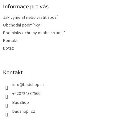
a
Informace pro vás
t
Jak vyměnit nebo vrátit zboží
í
Obchodní podmínky
Podmínky ochrany osobních údajů
Kontakt
Dotaz
Kontakt
info
@
badshop.cz
+420724337566
BadShop
badshop_cz