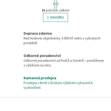
S
1
2
t
O
r
23
položek celkem
v
á
l
NAHORU
n
á
k
d
o
v
a
Doprava zdarma
á
c
Nad hodnotu objednávky 3.000 Kč nebo u vybraných
n
í
produktů
í
p
r
v
Odborné poradenství
k
Odborné poradenství od hráčů a trenérů – pomůžeme
y
s výběrem na míru.
v
ý
Kamenná prodejna
p
Prodejna v Brně s širokým výběrem vybavení k
i
vyzkoušení.
s
u
Z
á
p