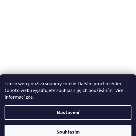
Tento web používá soubory cookie. Dalším procházením
tohoto webu vyjadřujete souhlas s jejich používáním.. Více
informací
zde
.
Vytvořil Shoptet
Nastavení
Copyright 2026
BadShop
. Všechna práva vyhrazena.
Upravit
Souhlasím
nastavení cookies