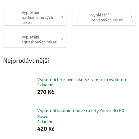
Vyplétání
Vyplétání
badmintonových
tenisových raket
raket
Vyplétání
squashových raket
Nejprodávanější
Vypletení tenisové rakety s vlastním výpletem
Skladem
270 Kč
Vypletení badmintonové rakety Yonex BG 80
Power
Skladem
420 Kč