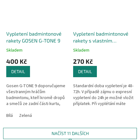
Vypletení badmintonové
Vypletení badmintonové
rakety GOSEN G-TONE 9
rakety s vlastním
výpletem
Skladem
Skladem
400 Kč
270 Kč
DETAIL
DETAIL
Gosen G-TONE 9 doporučujeme
Standardní doba vypletení je 48-
všestranným hráčům
72h. V případě zájmu o expresní
badmintonu, kteří kromě dropů
vypletení do 24h je možné vložit
a smečů ze zadní části kurtu,
příplatek. Při vyplétání máte
drajvů ze střední části kurtu,
možnost využít funkce
hrají často i údery u sítě. Výplet
Bílá
Zelená
předepnutí 10,15 nebo 20%.
Vám...
NAČÍST 11 DALŠÍCH