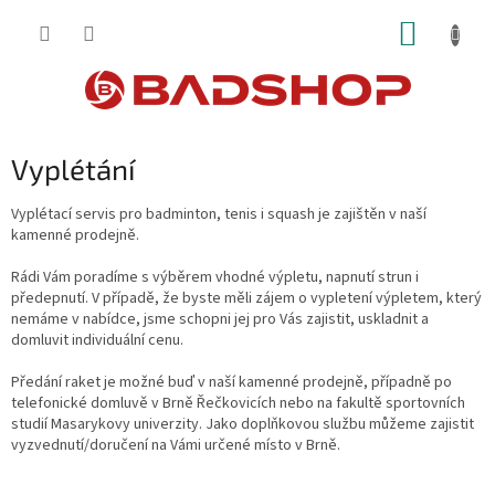
Přejít
NÁKUP
na
obsah
KOŠÍK
Vyplétání
Vyplétací servis pro badminton, tenis i squash je zajištěn v naší
kamenné prodejně.
Rádi Vám poradíme s výběrem vhodné výpletu, napnutí strun i
předepnutí. V případě, že byste měli zájem o vypletení výpletem, který
nemáme v nabídce, jsme schopni jej pro Vás zajistit, uskladnit a
domluvit individuální cenu.
Předání raket je možné buď v naší kamenné prodejně, případně po
telefonické domluvě v Brně Řečkovicích nebo na fakultě sportovních
studií Masarykovy univerzity.
Jako doplňkovou službu můžeme zajistit
vyzvednutí/doručení na Vámi určené místo v Brně.