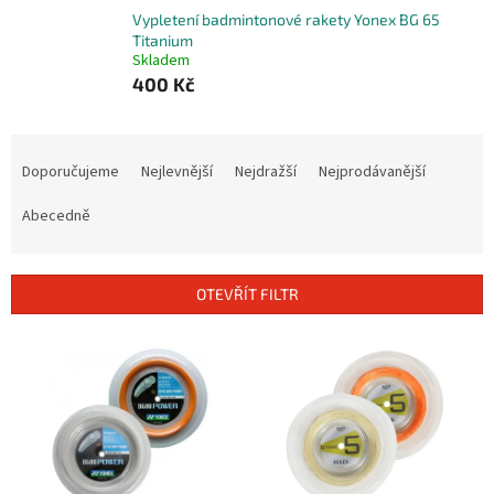
Vypletení badmintonové rakety Yonex BG 65
Titanium
Skladem
400 Kč
Ř
a
Doporučujeme
Nejlevnější
Nejdražší
Nejprodávanější
z
e
Abecedně
n
í
p
OTEVŘÍT FILTR
r
o
V
d
ý
u
p
k
i
t
s
ů
p
r