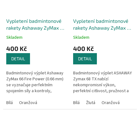
Vypletení badmintonové
Vypletení badmintonové
rakety Ashaway ZyMax 66
rakety Ashaway ZyMax 68
Fire Power
TX
Skladem
Skladem
400 Kč
400 Kč
DETAIL
DETAIL
Badmintonový výplet Ashaway
Badmintonový výplet ASHAWAY
ZyMax 66 Fire Power (0.66 mm)
Zymax 68 TX nabízí
se vyznačuje perfektním
nekompromisní výkon,
spojením síly a kontroly,
perfektní citlivost, pružnost a
dlouhou životností a perfektním
pevnost (stálost vypnutí) se
zvukem.
Bílá
Oranžová
zachováním dostatečné
Bílá
Žlutá
Oranžová
trvanlivosti. Je...