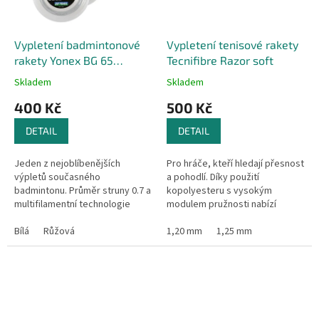
Vypletení badmintonové
Vypletení tenisové rakety
rakety Yonex BG 65
Tecnifibre Razor soft
Titanium
Skladem
Skladem
400 Kč
500 Kč
DETAIL
DETAIL
Jeden z nejoblíbenějších
Pro hráče, kteří hledají přesnost
výpletů současného
a pohodlí. Díky použití
badmintonu. Průměr struny 0.7 a
kopolyesteru s vysokým
multifilamentní technologie
modulem pružnosti nabízí
výroby zajišťují výborné
Tecnifibre hráčům možnost
vlastnosti a dobrou trvanlivost.
Bílá
Růžová
lepší kontroly. Tecnifibre
1,20 mm
1,25 mm
Výplet je...
poprvé přidal...