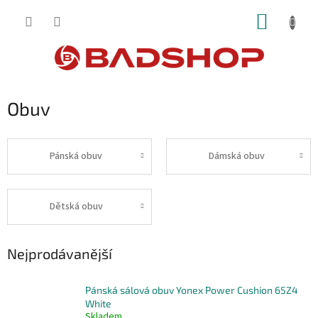
Přejít
NÁKUP
na
obsah
KOŠÍK
Obuv
Pánská obuv
Dámská obuv
Dětská obuv
Nejprodávanější
Pánská sálová obuv Yonex Power Cushion 65Z4
White
Skladem