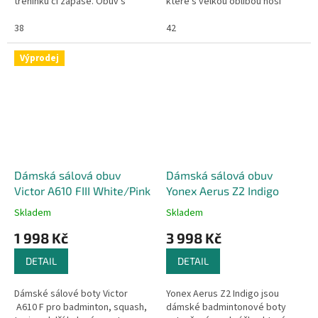
tréninku či zápase. Obuv s
které s velkou oblibou nosí
technologií POWER CUSHION
mnoho (špičkových) hráčů. Tyto
skvěle pohlcuje nárazy a
38
boty jsou vybaveny
42
následně vkládá energii...
nejnovějšími a...
Výprodej
Dámská sálová obuv
Dámská sálová obuv
Victor A610 FIII White/Pink
Yonex Aerus Z2 Indigo
Skladem
Skladem
1 998 Kč
3 998 Kč
DETAIL
DETAIL
Dámské sálové boty Victor
Yonex Aerus Z2 Indigo jsou
A610 F pro badminton, squash,
dámské badmintonové boty