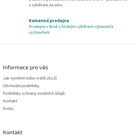
y
s výběrem na míru.
v
ý
Kamenná prodejna
p
Prodejna v Brně s širokým výběrem vybavení k
i
vyzkoušení.
s
u
Z
á
p
a
Informace pro vás
t
Jak vyměnit nebo vrátit zboží
í
Obchodní podmínky
Podmínky ochrany osobních údajů
Kontakt
Dotaz
Kontakt