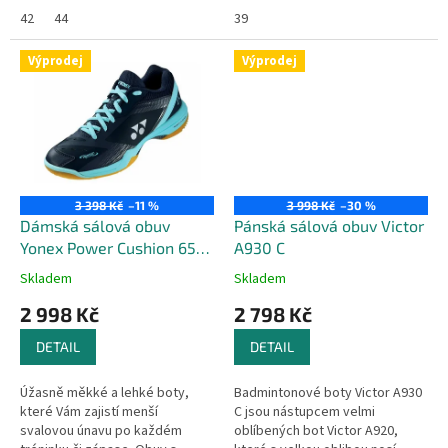
nebo squashe.
42
44
39
Výprodej
Výprodej
3 398 Kč
–11 %
3 998 Kč
–30 %
Dámská sálová obuv
Pánská sálová obuv Victor
Yonex Power Cushion 65Z3
A930 C
Navy/Saxe
Skladem
Skladem
2 998 Kč
2 798 Kč
DETAIL
DETAIL
Úžasně měkké a lehké boty,
Badmintonové boty Victor A930
které Vám zajistí menší
C jsou nástupcem velmi
svalovou únavu po každém
oblíbených bot Victor A920,