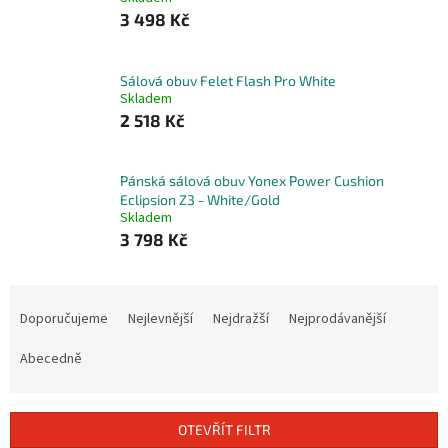
3 498 Kč
Sálová obuv Felet Flash Pro White
Skladem
2 518 Kč
Pánská sálová obuv Yonex Power Cushion
Eclipsion Z3 - White/Gold
Skladem
3 798 Kč
Ř
a
Doporučujeme
Nejlevnější
Nejdražší
Nejprodávanější
z
e
Abecedně
n
í
p
OTEVŘÍT FILTR