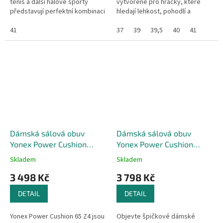
tenis a další halové sporty
vytvořené pro hráčky, které
představují perfektní kombinaci
hledají lehkost, pohodlí a
stability a rychlosti.
špičkový výkon. Model zaujme
41
svěžím designem v tyrkysovém
37
39
39,5
40
41
odstínu...
Dámská sálová obuv
Dámská sálová obuv
Yonex Power Cushion
Yonex Power Cushion
65Z4 White
Eclipsion Z3 -
Skladem
Skladem
White/Purple
3 498 Kč
3 798 Kč
DETAIL
DETAIL
Yonex Power Cushion 65 Z4 jsou
Objevte špičkové dámské