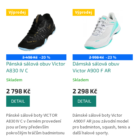
r
o
V
Výprodej
Výprodej
d
ý
u
p
k
i
t
s
ů
p
r
o
3 498 Kč
–20 %
2 998 Kč
–23 %
d
Pánská sálová obuv Victor
Dámská sálová obuv
u
A830 IV C
Victor A900 F AR
k
Skladem
Skladem
t
2 798 Kč
2 298 Kč
ů
DETAIL
DETAIL
Pánské sálové boty VICTOR
Dámské sálové boty Victor
A830 IV C v černém provedení
A900 F AR jsou závodní model
jsou určeny především
pro badminton, squash, tenis a
pokročilým hráčům badmintonu
další halové sporty.