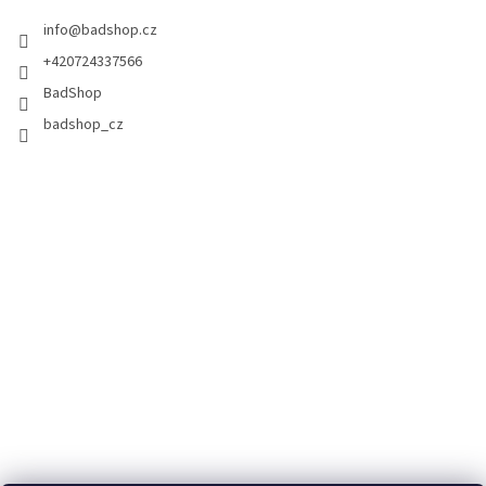
info
@
badshop.cz
+420724337566
BadShop
badshop_cz