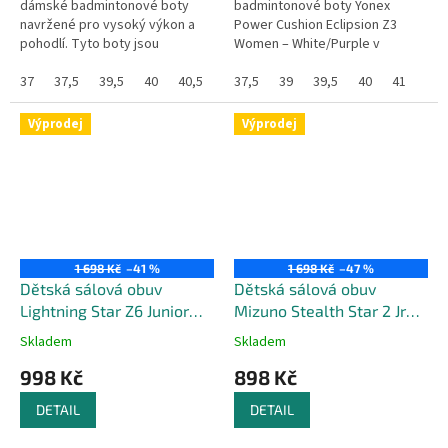
dámské badmintonové boty
badmintonové boty Yonex
navržené pro vysoký výkon a
Power Cushion Eclipsion Z3
pohodlí. Tyto boty jsou
Women – White/Purple v
vybaveny technologií Yonex
elegantní bílo-fialové kombinaci,
Power Cushion, která absorbuje
37
37,5
39,5
40
40,5
41
která spojuje moderní sportovní
37,5
39
39,5
40
41
nárazy...
styl a...
Výprodej
Výprodej
1 698 Kč
–41 %
1 698 Kč
–47 %
Dětská sálová obuv
Dětská sálová obuv
Lightning Star Z6 Junior
Mizuno Stealth Star 2 Jr
White / Turquoise /
White/Sailor Blue/Silver
Skladem
Skladem
Moroccan Blue
998 Kč
898 Kč
DETAIL
DETAIL