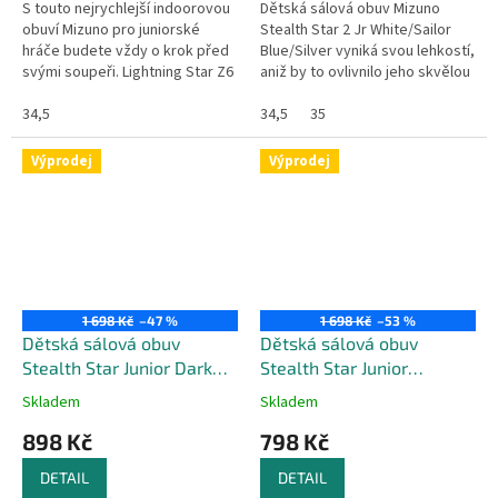
S touto nejrychlejší indoorovou
Dětská sálová obuv Mizuno
obuví Mizuno pro juniorské
Stealth Star 2 Jr White/Sailor
hráče budete vždy o krok před
Blue/Silver vyniká svou lehkostí,
svými soupeři. Lightning Star Z6
aniž by to ovlivnilo jeho skvělou
JR je pohodlná, lehká a rychlá
stabilitu a přilnavost. Tato
jako blesk. Široká...
34,5
univerzální obuv...
34,5
35
Výprodej
Výprodej
1 698 Kč
–47 %
1 698 Kč
–53 %
Dětská sálová obuv
Dětská sálová obuv
Stealth Star Junior Dark
Stealth Star Junior
Denim / White / Copen
Heather / White / Snow
Skladem
Skladem
Blue
White
898 Kč
798 Kč
DETAIL
DETAIL