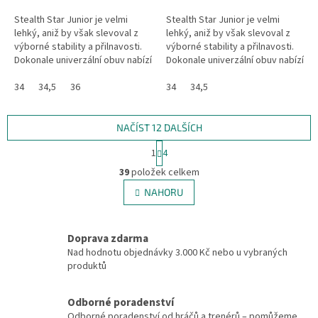
Stealth Star Junior je velmi
Stealth Star Junior je velmi
lehký, aniž by však slevoval z
lehký, aniž by však slevoval z
výborné stability a přilnavosti.
výborné stability a přilnavosti.
Dokonale univerzální obuv nabízí
Dokonale univerzální obuv nabízí
juniorským hráčům měkkou a
juniorským hráčům měkkou a
citlivou mezipodešev, a...
34
34,5
36
citlivou mezipodešev, a...
34
34,5
NAČÍST 12 DALŠÍCH
S
1
4
t
O
r
39
položek celkem
v
á
l
NAHORU
n
á
k
d
o
v
a
Doprava zdarma
á
c
Nad hodnotu objednávky 3.000 Kč nebo u vybraných
n
í
produktů
í
p
r
v
Odborné poradenství
k
Odborné poradenství od hráčů a trenérů – pomůžeme