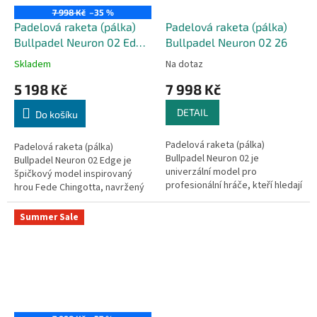
7 998 Kč
–35 %
Padelová raketa (pálka)
Padelová raketa (pálka)
Bullpadel Neuron 02 Edge
Bullpadel Neuron 02 26
26
Skladem
Na dotaz
5 198 Kč
7 998 Kč
DETAIL
Do košíku
Padelová raketa (pálka)
Padelová raketa (pálka)
Bullpadel Neuron 02 je
Bullpadel Neuron 02 Edge je
univerzální model pro
špičkový model inspirovaný
profesionální hráče, kteří hledají
hrou Fede Chingotta, navržený
rovnováhu mezi kontrolou,
pro profesionální a technické
komfortem a přesností. Díky
hráče, kteří hledají maximální...
Summer Sale
inovativnímu rámu...