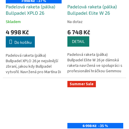
7 998 Kč
–37 %
Padelová raketa (pálka)
Padelová raketa (pálka)
Bullpadel XPLO 26
Bullpadel Elite W 26
Skladem
Na dotaz
4 998 Kč
6 748 Kč
DETAIL
Do košíku
Padelová raketa (pálka)
Padelová raketa (pálka)
Bullpadel Elite W 26 je dámská
Bullpadel XPLO 26 je nejsilnější
raketa navržená ve spolupráci s
zbraní, jakou kdy Bullpadel
profesionální hráčkou Gemmou
vytvořil. Navržená pro Martína Di
Triay. Elegantní a moderní
Nenna, přináší explozivní sílu do
design spojuje výkon, styl a...
každého úderu a umožňuje...
Summer Sale
6 998 Kč
–35 %