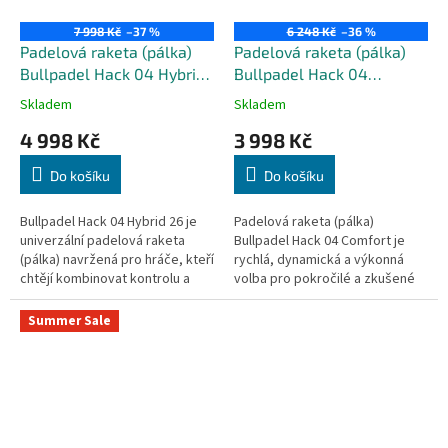
7 998 Kč
–37 %
6 248 Kč
–36 %
Padelová raketa (pálka)
Padelová raketa (pálka)
Bullpadel Hack 04 Hybrid
Bullpadel Hack 04
26
Comfort 26
Skladem
Skladem
4 998 Kč
3 998 Kč
Do košíku
Do košíku
Bullpadel Hack 04 Hybrid 26 je
Padelová raketa (pálka)
univerzální padelová raketa
Bullpadel Hack 04 Comfort je
(pálka) navržená pro hráče, kteří
rychlá, dynamická a výkonná
chtějí kombinovat kontrolu a
volba pro pokročilé a zkušené
sílu. Díky hybridnímu tvaru a
hráče, kteří hledají pohodlí a
technologiím Total...
útočný styl hry. Kombinace...
Summer Sale