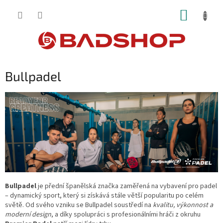
Přejít
NÁKUP
na
obsah
KOŠÍK
Bullpadel
Bullpadel
je přední španělská značka zaměřená na vybavení pro padel
– dynamický sport, který si získává stále větší popularitu po celém
světě. Od svého vzniku se Bullpadel soustředí na
kvalitu, výkonnost a
moderní design
, a díky spolupráci s profesionálními hráči z okruhu