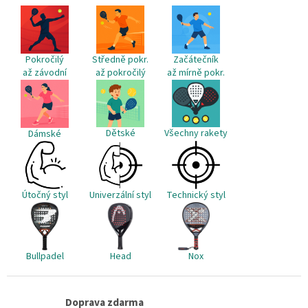
á
c
n
í
í
p
r
Pokročilý
Středně pokr.
v
Začátečník
až závodní
až pokročilý
k
až mírně pokr.
y
v
ý
p
Všechny rakety
Dětské
Dámské
i
s
u
Útočný styl
Univerzální styl
Technický styl
Bullpadel
Head
Nox
Doprava zdarma