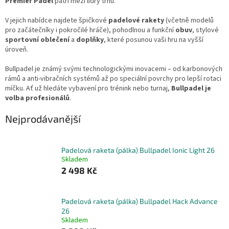
Premier Padel
patří mezi lídry trhu.
V jejich nabídce najdete špičkové
padelové rakety
(včetně modelů
pro začátečníky i pokročilé hráče), pohodlnou a funkční
obuv
, stylové
sportovní oblečení
a
doplňky
, které posunou vaši hru na vyšší
úroveň.
Bullpadel je známý svými technologickými inovacemi – od karbonových
rámů a anti-vibračních systémů až po speciální povrchy pro lepší rotaci
míčku. Ať už hledáte vybavení pro trénink nebo turnaj,
Bullpadel je
volba profesionálů
.
Nejprodávanější
Padelová raketa (pálka) Bullpadel Ionic Light 26
Skladem
2 498 Kč
Padelová raketa (pálka) Bullpadel Hack Advance
26
Skladem