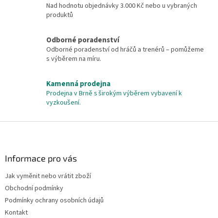
Nad hodnotu objednávky 3.000 Kč nebo u vybraných
produktů
Odborné poradenství
Odborné poradenství od hráčů a trenérů – pomůžeme
s výběrem na míru.
Kamenná prodejna
Prodejna v Brně s širokým výběrem vybavení k
vyzkoušení.
Z
á
p
a
Informace pro vás
t
Jak vyměnit nebo vrátit zboží
í
Obchodní podmínky
Podmínky ochrany osobních údajů
Kontakt