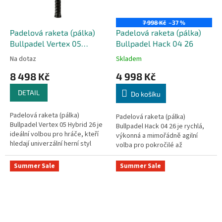
7 998 Kč
–37 %
Padelová raketa (pálka)
Padelová raketa (pálka)
Bullpadel Vertex 05
Bullpadel Hack 04 26
Hybrid 26
Na dotaz
Skladem
8 498 Kč
4 998 Kč
DETAIL
Do košíku
Padelová raketa (pálka)
Padelová raketa (pálka)
Bullpadel Vertex 05 Hybrid 26 je
Bullpadel Hack 04 26 je rychlá,
ideální volbou pro hráče, kteří
výkonná a mimořádně agilní
hledají univerzální herní styl
volba pro pokročilé až
spojující sílu, kontrolu a komfort.
profesionální hráče. Díky
Hybridní tvar rámu a...
kombinaci Total Channel a Air
Summer Sale
Summer Sale
React...