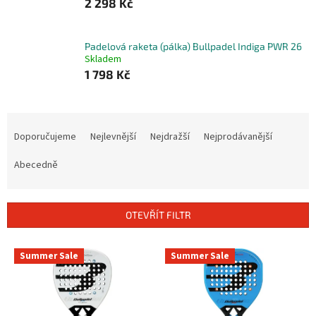
2 298 Kč
Padelová raketa (pálka) Bullpadel Indiga PWR 26
Skladem
1 798 Kč
Ř
a
Doporučujeme
Nejlevnější
Nejdražší
Nejprodávanější
z
e
Abecedně
n
í
p
OTEVŘÍT FILTR
r
o
V
Summer Sale
Summer Sale
d
ý
u
p
k
i
t
s