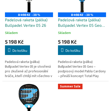
ů
p
r
o
8 498 Kč
–38 %
8 498 Kč
–38 %
d
Padelová raketa (pálka)
Padelová raketa (pálka)
u
Bullpadel Vertex 05 26
Bullpadel Vertex 05 Geo
k
26
Skladem
Skladem
t
5 198 Kč
5 198 Kč
ů
Do košíku
Do košíku
Padelová raketa (pálka)
Padelová raketa (pálka)
Bullpadel Vertex 05 je stvořená
Bullpadel Vertex 05 Geo –
pro zkušené až profesionální
podpisový model Pabla Cardony
hráče, kteří chtějí mít všechno v
– přináší koncept Total Play
jedné raketě – sílu, kontrolu,
MAX: vše v jedné univerzální
stabilitu i...
raketě. Nový geometrický tvar...
Summer Sale