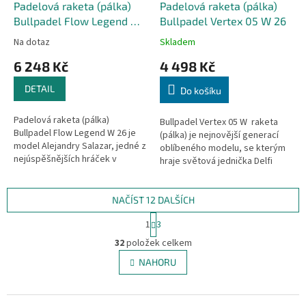
Padelová raketa (pálka)
Padelová raketa (pálka)
Bullpadel Flow Legend W
Bullpadel Vertex 05 W 26
26
Na dotaz
Skladem
6 248 Kč
4 498 Kč
DETAIL
Do košíku
Padelová raketa (pálka)
Bullpadel Vertex 05 W raketa
Bullpadel Flow Legend W 26 je
(pálka) je nejnovější generací
model Alejandry Salazar, jedné z
oblíbeného modelu, se kterým
nejúspěšnějších hráček v
hraje světová jednička Delfi
historii padelu. Nabízí ideální
Brea. Je ideální pro zkušené
kombinaci síly, kontroly a...
hráčky hledající sílu,...
NAČÍST 12 DALŠÍCH
S
1
3
t
O
r
32
položek celkem
v
á
l
NAHORU
n
á
k
d
o
v
a