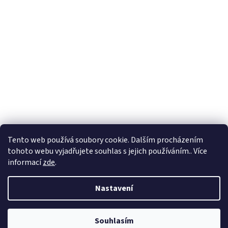
Tento web používá soubory cookie. Dalším procházením
tohoto webu vyjadřujete souhlas s jejich používáním.. Více
informací
zde
.
Vytvořil Shoptet
Nastavení
Copyright 2026
BadShop
. Všechna práva vyhrazena.
Upravit
Souhlasím
nastavení cookies