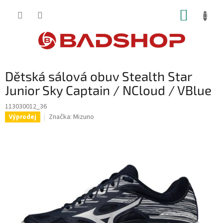
Přejít
NÁKUP
na
obsah
KOŠÍK
Dětská sálová obuv Stealth Star
Junior Sky Captain / NCloud / VBlue
113030012_36
Značka:
Mizuno
Výprodej