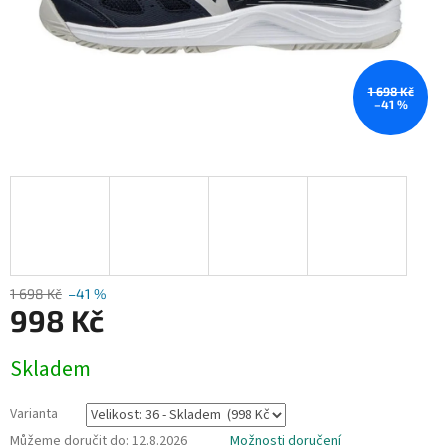
1 698 Kč
–41 %
1 698 Kč
–41 %
998 Kč
Měrná
Skladem
cena:
Varianta
Můžeme doručit do:
12.8.2026
Možnosti doručení