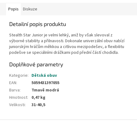
Popis
Diskuze
Detailní popis produktu
Stealth Star Junior je velmi lehký, aniž by však slevoval z
výborné stability a přilnavosti. Dokonale univerzální obuv nabízí
juniorským hráčům měkkou a citlivou mezipodešev, a flexibilitu
podešve se speciálními drážkami pod přední částí chodidla.
Doplňkové parametry
Kategorie
:
Dětská obuv
EAN
:
5059431397055
Barva
:
Tmavě modrá
Hmotnost
:
0,47 kg
Velikosti
:
31-40,5
Z
á
p