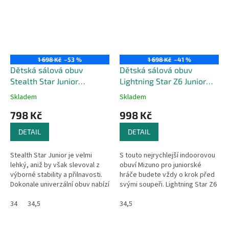
1 698 Kč
–53 %
1 698 Kč
–41 %
Dětská sálová obuv
Dětská sálová obuv
Stealth Star Junior
Lightning Star Z6 Junior
Heather / White / Snow
White / Turquoise /
Skladem
Skladem
White
Moroccan Blue
798 Kč
998 Kč
DETAIL
DETAIL
Stealth Star Junior je velmi
S touto nejrychlejší indoorovou
lehký, aniž by však slevoval z
obuví Mizuno pro juniorské
výborné stability a přilnavosti.
hráče budete vždy o krok před
Dokonale univerzální obuv nabízí
svými soupeři. Lightning Star Z6
juniorským hráčům měkkou a
JR je pohodlná, lehká a rychlá
citlivou mezipodešev, a...
34
34,5
jako blesk. Široká...
34,5