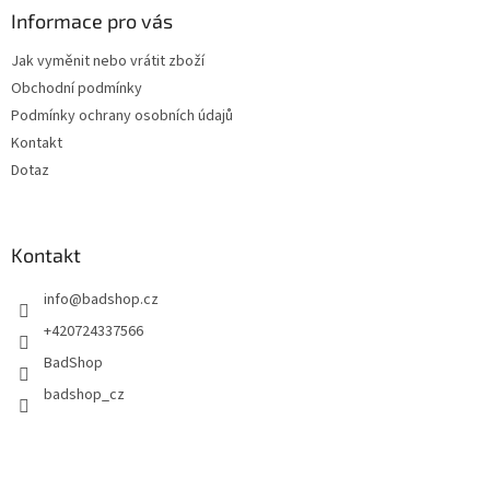
a
Informace pro vás
t
Jak vyměnit nebo vrátit zboží
í
Obchodní podmínky
Podmínky ochrany osobních údajů
Kontakt
Dotaz
Kontakt
info
@
badshop.cz
+420724337566
BadShop
badshop_cz