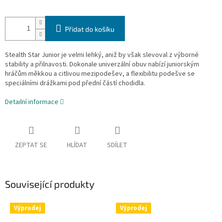
Přidat do košíku
Stealth Star Junior je velmi lehký, aniž by však slevoval z výborné
stability a přilnavosti. Dokonale univerzální obuv nabízí juniorským
hráčům měkkou a citlivou mezipodešev, a flexibilitu podešve se
speciálními drážkami pod přední částí chodidla.
Detailní informace
ZEPTAT SE
HLÍDAT
SDÍLET
Související produkty
Výprodej
Výprodej