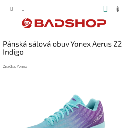
Přejít
NÁKUP
na
obsah
KOŠÍK
Pánská sálová obuv Yonex Aerus Z2
Indigo
Značka:
Yonex