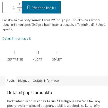
Přidat do košíku
Pánské sálové boty
Yonex Aerus Z2 Indigo
jsou špičkovou závodní
obuví určenou speciálně pro badminton a squash, případně další halové
sporty.
Detailní informace
ZEPTAT SE
HLÍDAT
SDÍLET
Popis
Diskuze
Ostatní informace
Detailní popis produktu
Badmintonová obuv
Yonex Aerus Z2 Indigo
je navržena tak, aby
poskytovala maximální podporu, stabilitu a pohodlí na kurtu. Díky