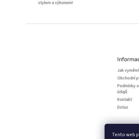
stylem a výkonem!
Z
á
p
a
t
Informac
í
Jak vyměnit
Obchodní 
Podmínky o
údajů
Kontakt
Dotaz
Tento web p