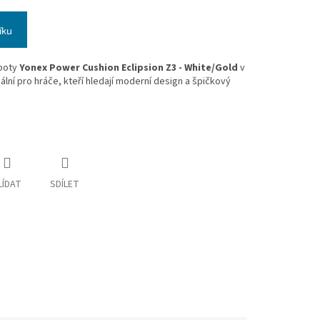
íku
boty
Yonex Power Cushion Eclipsion Z3 - White/Gold
v
eální pro hráče, kteří hledají moderní design a špičkový
LÍDAT
SDÍLET