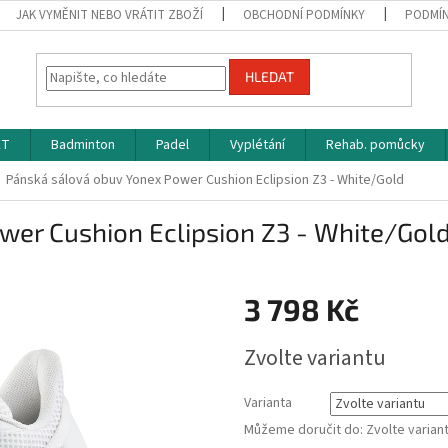
JAK VYMĚNIT NEBO VRÁTIT ZBOŽÍ
OBCHODNÍ PODMÍNKY
PODMÍN
HLEDAT
ET
Badminton
Padel
Vyplétání
Rehab. pomůcky
Pánská sálová obuv Yonex Power Cushion Eclipsion Z3 - White/Gold
wer Cushion Eclipsion Z3 - White/Gol
3 798 Kč
Měrná
Zvolte variantu
cena:
Varianta
Můžeme doručit do:
Zvolte varian