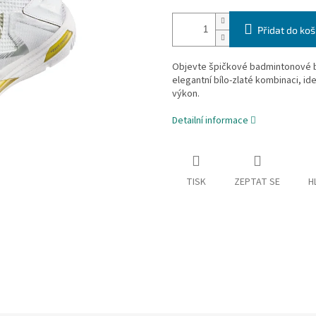
Přidat do koš
Objevte špičkové badmintonové 
elegantní bílo-zlaté kombinaci, id
výkon.
Detailní informace
TISK
ZEPTAT SE
H