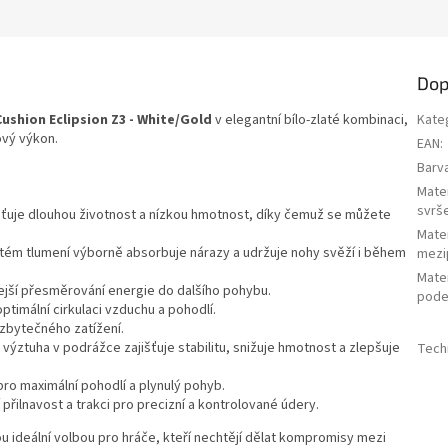
Dop
ushion Eclipsion Z3 - White/Gold
v elegantní bílo-zlaté kombinaci,
Kate
ový výkon.
EAN
:
Barv
Mater
svrš
šťuje dlouhou životnost a nízkou hmotnost, díky čemuž se můžete
Mater
tém tlumení výborně absorbuje nárazy a udržuje nohy svěží i během
mezi
Mater
ejší přesměrování energie do dalšího pohybu.
pode
ptimální cirkulaci vzduchu a pohodlí.
zbytečného zatížení.
výztuha v podrážce zajišťuje stabilitu, snižuje hmotnost a zlepšuje
Tech
ro maximální pohodlí a plynulý pohyb.
 přilnavost a trakci pro precizní a kontrolované údery.
u ideální volbou pro hráče, kteří nechtějí dělat kompromisy mezi