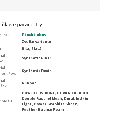
lňkové parametry
gorie
:
Pánská obuv
Zvolte variantu
a
:
Bílá, Zlatá
iál -
Synthetic Fiber
ek
:
iál -
Synthetic Resin
podešev
:
iál -
Rubber
šev
:
POWER CUSHION+, POWER CUSHION,
Double Raschel Mesh, Durable Skin
nologie
:
Light, Power Graphite Sheet,
Feather Bounce Foam