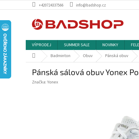
Přejít
+420724337566
info@badshop.cz
na
obsah
VÝPRODEJ
SUMMER SALE
NOVINKY
FEL
Domů
Badminton
Obuv
Pánská obuv
Pánská sálová obuv Yonex Po
Značka:
Yonex