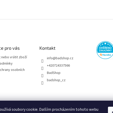
e pro vás
Kontakt
 nebo vrátit zboží
info
@
badshop.cz
podmínky
+420724337566
chrany osobních
BadShop
badshop_cz
oužívá soubory cookie. Dalším procházením tohoto webu