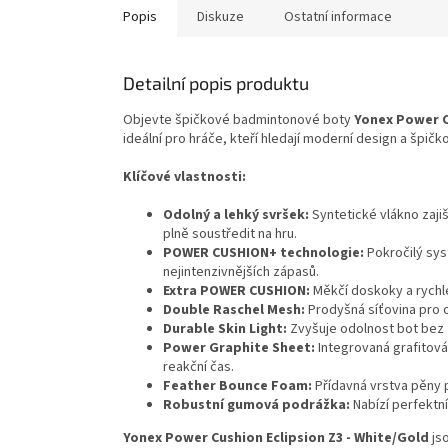
Popis
Diskuze
Ostatní informace
Detailní popis produktu
Objevte špičkové badmintonové boty
Yonex Power C
ideální pro hráče, kteří hledají moderní design a špičk
Klíčové vlastnosti:
Odolný a lehký svršek:
Syntetické vlákno zaji
plně soustředit na hru.
POWER CUSHION+ technologie:
Pokročilý sys
nejintenzivnějších zápasů.
Extra POWER CUSHION:
Měkčí doskoky a rychl
Double Raschel Mesh:
Prodyšná síťovina pro o
Durable Skin Light:
Zvyšuje odolnost bot bez 
Power Graphite Sheet:
Integrovaná grafitová 
reakční čas.
Feather Bounce Foam:
Přídavná vrstva pěny p
Robustní gumová podrážka:
Nabízí perfektní
Yonex Power Cushion Eclipsion Z3 - White/Gold
jso