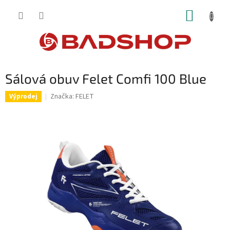
Přejít
NÁKUP
na
obsah
KOŠÍK
Sálová obuv Felet Comfi 100 Blue
Značka:
FELET
Výprodej