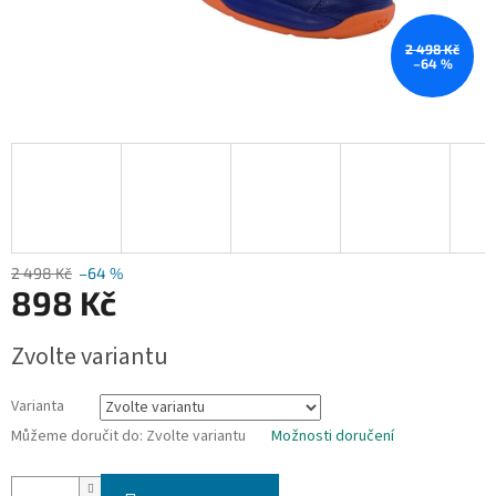
2 498 Kč
–64 %
2 498 Kč
–64 %
898 Kč
Měrná
Zvolte variantu
cena:
Varianta
Můžeme doručit do:
Zvolte variantu
Možnosti doručení