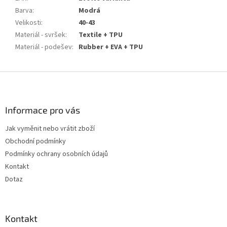
Barva
:
Modrá
Velikosti
:
40-43
Materiál - svršek
:
Textile + TPU
Materiál - podešev
:
Rubber + EVA + TPU
Z
á
p
a
Informace pro vás
t
Jak vyměnit nebo vrátit zboží
í
Obchodní podmínky
Podmínky ochrany osobních údajů
Kontakt
Dotaz
Kontakt