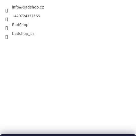
info
@
badshop.cz
+420724337566
BadShop
badshop_cz