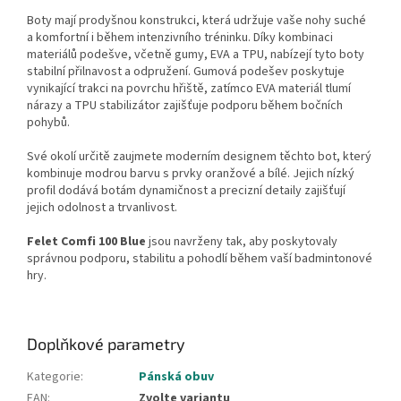
Boty mají prodyšnou konstrukci, která udržuje vaše nohy suché
a komfortní i během intenzivního tréninku. Díky kombinaci
materiálů podešve, včetně gumy, EVA a TPU, nabízejí tyto boty
stabilní přilnavost a odpružení. Gumová podešev poskytuje
vynikající trakci na povrchu hřiště, zatímco EVA materiál tlumí
nárazy a TPU stabilizátor zajišťuje podporu během bočních
pohybů.
Své okolí určitě zaujmete moderním designem těchto bot, který
kombinuje
modrou barvu s prvky oranžové a bílé
. Jejich nízký
profil dodává botám dynamičnost a precizní detaily zajišťují
jejich odolnost a trvanlivost.
Felet Comfi 100 Blue
jsou navrženy tak, aby poskytovaly
správnou podporu, stabilitu a pohodlí během vaší badmintonové
hry.
Doplňkové parametry
Kategorie
:
Pánská obuv
EAN
:
Zvolte variantu