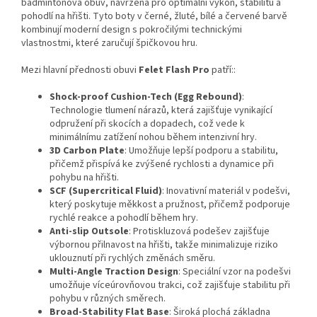
badmintonová obuv, navržená pro optimální výkon, stabilitu a
pohodlí na hřišti. Tyto boty v černé, žluté, bílé a červené barvě
kombinují moderní design s pokročilými technickými
vlastnostmi, které zaručují špičkovou hru.
Mezi hlavní přednosti obuvi
Felet Flash Pro
patří::
Shock-proof Cushion-Tech (Egg Rebound)
:
Technologie tlumení nárazů, která zajišťuje vynikající
odpružení při skocích a dopadech, což vede k
minimálnímu zatížení nohou během intenzivní hry.
3D Carbon Plate
: Umožňuje lepší podporu a stabilitu,
přičemž přispívá ke zvýšené rychlosti a dynamice při
pohybu na hřišti.
SCF (Supercritical Fluid)
: Inovativní materiál v podešvi,
který poskytuje měkkost a pružnost, přičemž podporuje
rychlé reakce a pohodlí během hry.
Anti-slip Outsole
: Protiskluzová podešev zajišťuje
výbornou přilnavost na hřišti, takže minimalizuje riziko
uklouznutí při rychlých změnách směru.
Multi-Angle Traction Design
: Speciální vzor na podešvi
umožňuje víceúrovňovou trakci, což zajišťuje stabilitu při
pohybu v různých směrech.
Broad-Stability Flat Base
: Široká plochá základna