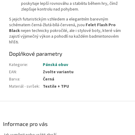
poskytuje lepší rovnováhu a stabilitu během hry, čímž
zlepšuje kontrolu nad pohybem.
S jejich futuristickým vzhledem a elegantním barevným
schématem černá-žlutá-bílá-červená, jsou
Felet Flash Pro
Black
nejen technicky pokročilé, ale i stylové boty, které vám
zajistí výjimečný výkon a pohodlí na každém badmintonovém
hřišti.
Doplňkové parametry
Kategorie
:
Pánská obuv
EAN
:
Zvolte variantu
Barva
:
Černá
Materiál - svršek
:
Textile + TPU
Z
á
p
a
Informace pro vás
t