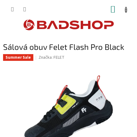
Přejít
NÁKUP
na
obsah
KOŠÍK
Sálová obuv Felet Flash Pro Black
Značka:
FELET
Summer Sale