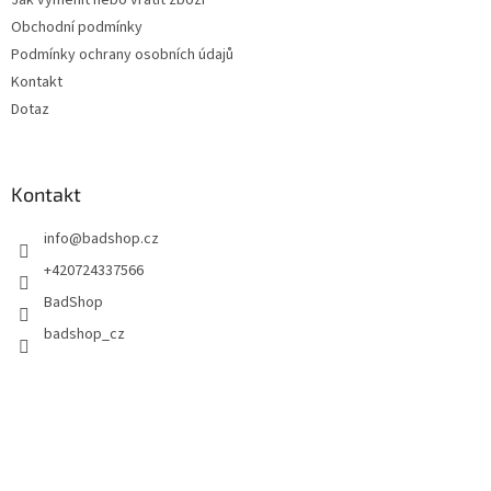
Jak vyměnit nebo vrátit zboží
í
Obchodní podmínky
Podmínky ochrany osobních údajů
Kontakt
Dotaz
Kontakt
info
@
badshop.cz
+420724337566
BadShop
badshop_cz