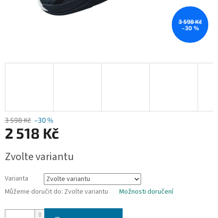
3 598 Kč
–30 %
3 598 Kč
–30 %
2 518 Kč
Měrná
Zvolte variantu
cena:
Varianta
Můžeme doručit do:
Zvolte variantu
Možnosti doručení