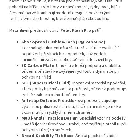
badmintonová obuv, navržená pro optimální výkon, stabilitu a
pohodlí na hřišti. Tyto boty v tmavě modré, tyrkysové, bílé a
červené barvě kombinují moderní design s pokročilými
technickými vlastnostmi, které zaručují špičkovou hru.
Mezi hlavní přednosti obuvi
Felet Flash Pro
patří::
Shock-proof Cushion-Tech (Egg Rebound)
:
Technologie tlumení nárazů, která zajišťuje vynikající
odpružení při skocích a dopadech, což vede k
minimálnímu zatížení nohou během intenzivní hry.
3D Carbon Plate
: Umožňuje lepší podporu a stabilitu,
přičemž přispívá ke zvýšené rychlosti a dynamice při
pohybu na hřišti.
SCF (Supercritical Fluid)
: Inovativní materiál v podešvi,
který poskytuje měkkost a pružnost, přičemž podporuje
rychlé reakce a pohodlí během hry.
Anti-slip Outsole
: Protiskluzová podešev zajišťuje
výbornou přilnavost na hřišti, takže minimalizuje riziko
uklouznutí při rychlých změnách směru.
Multi-Angle Traction Design
: Speciální vzor na podešvi
umožňuje víceúrovňovou trakci, což zajišťuje stabilitu při
pohybu v různých směrech.
Broad-Stability Flat Base
: Široká plochá základna