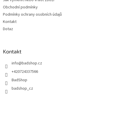
Jak vyměnit nebo vrátit zboží
í
Obchodní podmínky
Podmínky ochrany osobních údajů
Kontakt
Dotaz
Kontakt
info
@
badshop.cz
+420724337566
BadShop
badshop_cz