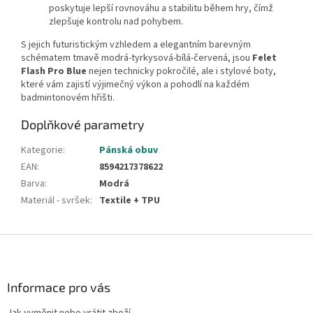
poskytuje lepší rovnováhu a stabilitu během hry, čímž
zlepšuje kontrolu nad pohybem.
S jejich futuristickým vzhledem a elegantním barevným
schématem tmavě modrá-tyrkysová-bílá-červená, jsou
Felet
Flash Pro Blue
nejen technicky pokročilé, ale i stylové boty,
které vám zajistí výjimečný výkon a pohodlí na každém
badmintonovém hřišti.
Doplňkové parametry
Kategorie
:
Pánská obuv
EAN
:
8594217378622
Barva
:
Modrá
Materiál - svršek
:
Textile + TPU
Z
á
p
a
Informace pro vás
t