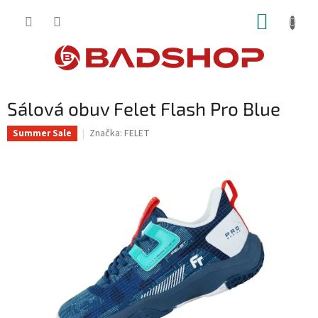
Přejít
NÁKUP
na
obsah
KOŠÍK
Sálová obuv Felet Flash Pro Blue
Značka:
FELET
Summer Sale