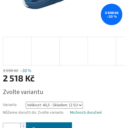
3 598 Kč
–30 %
3 598 Kč
–30 %
2 518 Kč
Měrná
Zvolte variantu
cena:
Varianta
Můžeme doručit do:
Zvolte variantu
Možnosti doručení