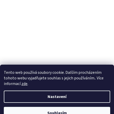
Tento web používá soubory cookie. Dalším procházením
tohoto webu vyjadřujete souhlas s jejich používáním.. Více
informací
zde
.
Vytvořil Shoptet
Nastavení
Copyright 2026
BadShop
. Všechna práva vyhrazena.
Upravit
Souhlasím
nastavení cookies