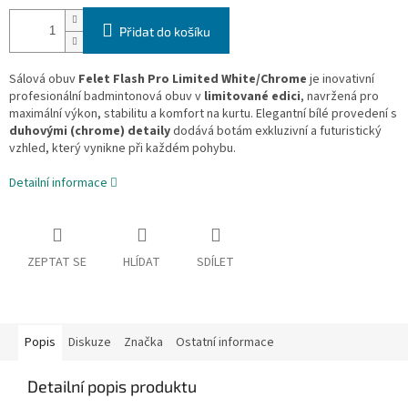
Přidat do košíku
Sálová obuv
Felet Flash Pro Limited White/Chrome
je inovativní
profesionální badmintonová obuv v
limitované edici
, navržená pro
maximální výkon, stabilitu a komfort na kurtu. Elegantní bílé provedení s
duhovými (chrome) detaily
dodává botám exkluzivní a futuristický
vzhled, který vynikne při každém pohybu.
Detailní informace
ZEPTAT SE
HLÍDAT
SDÍLET
Popis
Diskuze
Značka
Ostatní informace
Detailní popis produktu