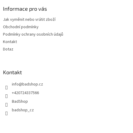
p
a
Informace pro vás
t
Jak vyměnit nebo vrátit zboží
í
Obchodní podmínky
Podmínky ochrany osobních údajů
Kontakt
Dotaz
Kontakt
info
@
badshop.cz
+420724337566
BadShop
badshop_cz