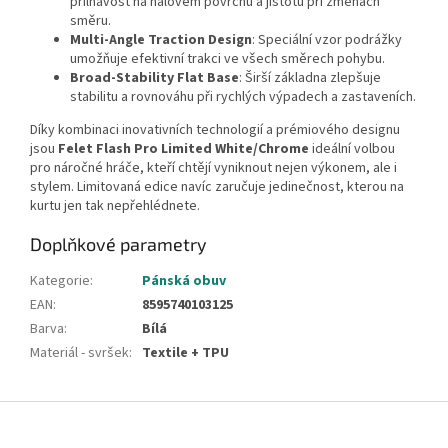
přilnavost na halovém povrchu a jistotu při změnách
směru.
Multi-Angle Traction Design
: Speciální vzor podrážky
umožňuje efektivní trakci ve všech směrech pohybu.
Broad-Stability Flat Base
: Širší základna zlepšuje
stabilitu a rovnováhu při rychlých výpadech a zastaveních.
Díky kombinaci inovativních technologií a prémiového designu
jsou
Felet Flash Pro Limited White/Chrome
ideální volbou
pro náročné hráče, kteří chtějí vyniknout nejen výkonem, ale i
stylem. Limitovaná edice navíc zaručuje jedinečnost, kterou na
kurtu jen tak nepřehlédnete.
Doplňkové parametry
Kategorie
:
Pánská obuv
EAN
:
8595740103125
Barva
:
Bílá
Materiál - svršek
:
Textile + TPU
Z
á