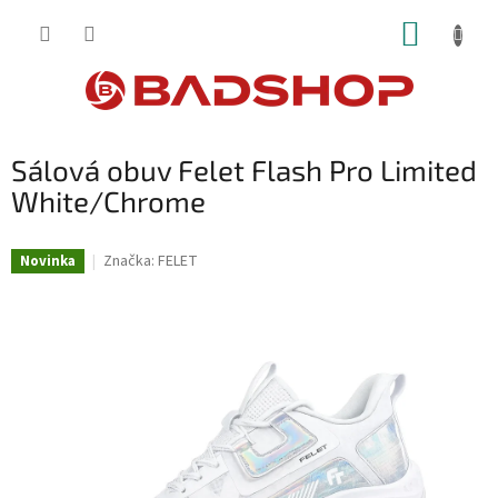
Přejít
NÁKUP
na
obsah
KOŠÍK
Sálová obuv Felet Flash Pro Limited
White/Chrome
Značka:
FELET
Novinka