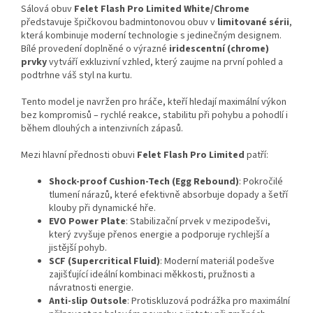
Sálová obuv
Felet Flash Pro Limited White/Chrome
představuje špičkovou badmintonovou obuv v
limitované sérii
,
která kombinuje moderní technologie s jedinečným designem.
Bílé provedení doplněné o výrazné
iridescentní (chrome)
prvky
vytváří exkluzivní vzhled, který zaujme na první pohled a
podtrhne váš styl na kurtu.
Tento model je navržen pro hráče, kteří hledají maximální výkon
bez kompromisů – rychlé reakce, stabilitu při pohybu a pohodlí i
během dlouhých a intenzivních zápasů.
Mezi hlavní přednosti obuvi
Felet Flash Pro Limited
patří:
Shock-proof Cushion-Tech (Egg Rebound)
: Pokročilé
tlumení nárazů, které efektivně absorbuje dopady a šetří
klouby při dynamické hře.
EVO Power Plate
: Stabilizační prvek v mezipodešvi,
který zvyšuje přenos energie a podporuje rychlejší a
jistější pohyb.
SCF (Supercritical Fluid)
: Moderní materiál podešve
zajišťující ideální kombinaci měkkosti, pružnosti a
návratnosti energie.
Anti-slip Outsole
: Protiskluzová podrážka pro maximální