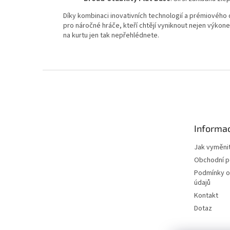
Díky kombinaci inovativních technologií a prémiového
pro náročné hráče, kteří chtějí vyniknout nejen výkone
na kurtu jen tak nepřehlédnete.
Z
á
p
a
t
Informac
í
Jak vyměnit
Obchodní 
Podmínky o
údajů
Kontakt
Dotaz