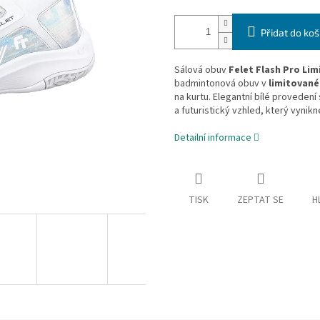
Přidat do koš
Sálová obuv
Felet Flash Pro Li
badmintonová obuv v
limitované
na kurtu. Elegantní bílé provedení
a futuristický vzhled, který vynik
Detailní informace
TISK
ZEPTAT SE
H