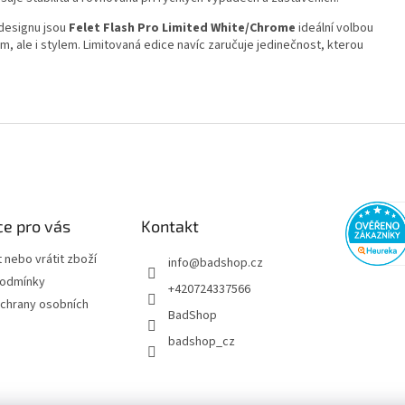
 designu jsou
Felet Flash Pro Limited White/Chrome
ideální volbou
m, ale i stylem. Limitovaná edice navíc zaručuje jedinečnost, kterou
e pro vás
Kontakt
 nebo vrátit zboží
info
@
badshop.cz
podmínky
+420724337566
chrany osobních
BadShop
badshop_cz