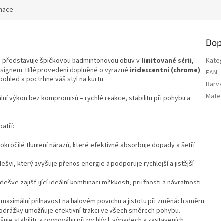
rmace
Dop
e
představuje špičkovou badmintonovou obuv v
limitované sérii
,
Kate
esignem. Bílé provedení doplněné o výrazné
iridescentní (chrome)
EAN
:
 pohled a podtrhne váš styl na kurtu.
Barv
Mater
ální výkon bez kompromisů – rychlé reakce, stabilitu při pohybu a
patří:
Pokročilé tlumení nárazů, které efektivně absorbuje dopady a šetří
dešvi, který zvyšuje přenos energie a podporuje rychlejší a jistější
dešve zajišťující ideální kombinaci měkkosti, pružnosti a návratnosti
 maximální přilnavost na halovém povrchu a jistotu při změnách směru.
 podrážky umožňuje efektivní trakci ve všech směrech pohybu.
epšuje stabilitu a rovnováhu při rychlých výpadech a zastaveních.