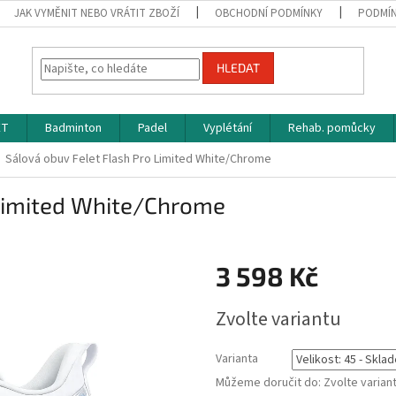
JAK VYMĚNIT NEBO VRÁTIT ZBOŽÍ
OBCHODNÍ PODMÍNKY
PODMÍN
HLEDAT
ET
Badminton
Padel
Vyplétání
Rehab. pomůcky
Sálová obuv Felet Flash Pro Limited White/Chrome
 Limited White/Chrome
3 598 Kč
Měrná
Zvolte variantu
cena:
Varianta
Můžeme doručit do:
Zvolte varian