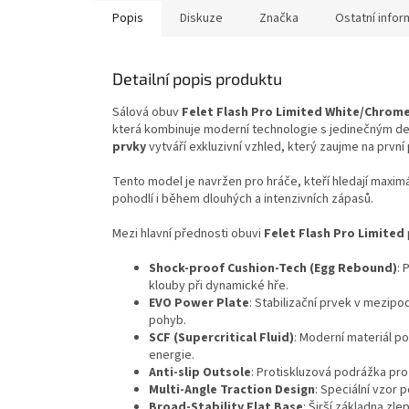
Popis
Diskuze
Značka
Ostatní info
Detailní popis produktu
Sálová obuv
Felet Flash Pro Limited White/Chrom
která kombinuje moderní technologie s jedinečným d
prvky
vytváří exkluzivní vzhled, který zaujme na první
Tento model je navržen pro hráče, kteří hledají maxim
pohodlí i během dlouhých a intenzivních zápasů.
Mezi hlavní přednosti obuvi
Felet Flash Pro Limited
Shock-proof Cushion-Tech (Egg Rebound)
: 
klouby při dynamické hře.
EVO Power Plate
: Stabilizační prvek v mezipo
pohyb.
SCF (Supercritical Fluid)
: Moderní materiál po
energie.
Anti-slip Outsole
: Protiskluzová podrážka pro
Multi-Angle Traction Design
: Speciální vzor
Broad-Stability Flat Base
: Širší základna zl