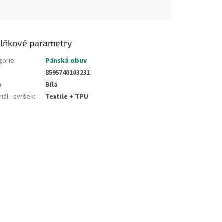
lňkové parametry
gorie
:
Pánská obuv
8595740103231
a
:
Bílá
iál - svršek
:
Textile + TPU