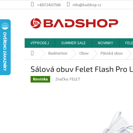
Přejít
+420724337566
info@badshop.cz
na
obsah
VÝPRODEJ
SUMMER SALE
NOVINKY
FEL
Domů
Badminton
Obuv
Pánská obuv
Sálová obuv Felet Flash Pro
Značka:
FELET
Novinka