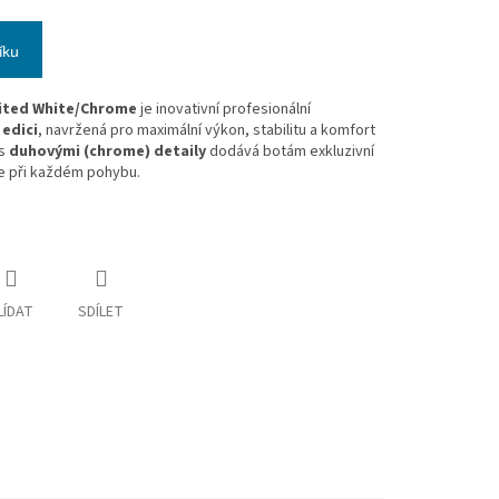
íku
mited White/Chrome
je inovativní profesionální
 edici
, navržená pro maximální výkon, stabilitu a komfort
 s
duhovými (chrome) detaily
dodává botám exkluzivní
ne při každém pohybu.
LÍDAT
SDÍLET