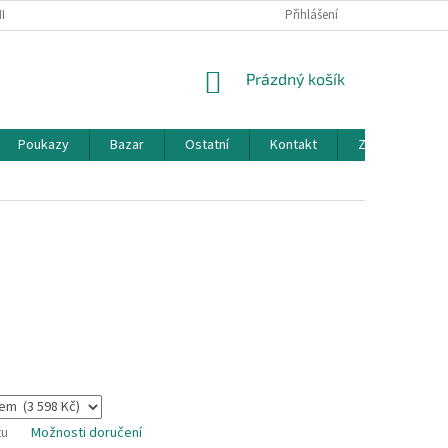
KY OCHRANY OSOBNÍCH ÚDAJŮ
KONTAKT
Přihlášení
DOTAZ
NÁKUPNÍ
Prázdný košík
KOŠÍK
Poukazy
Bazar
Ostatní
Kontakt
Značky
tu
Možnosti doručení