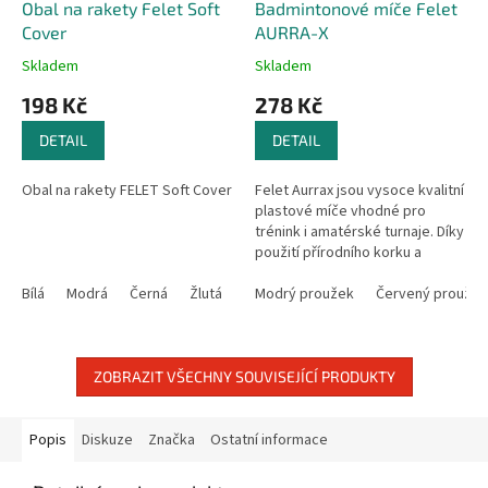
Obal na rakety Felet Soft
Badmintonové míče Felet
Cover
AURRA-X
Skladem
Skladem
198 Kč
278 Kč
DETAIL
DETAIL
Obal na rakety FELET Soft Cover
Felet Aurrax jsou vysoce kvalitní
plastové míče vhodné pro
trénink i amatérské turnaje. Díky
použití přírodního korku a
speciálně navrženému nylonu
Bílá
Modrá
Černá
Žlutá
Tyrkysová
poskytují realistický letový...
Modrý proužek
Červený proužek
ZOBRAZIT VŠECHNY SOUVISEJÍCÍ PRODUKTY
Popis
Diskuze
Značka
Ostatní informace