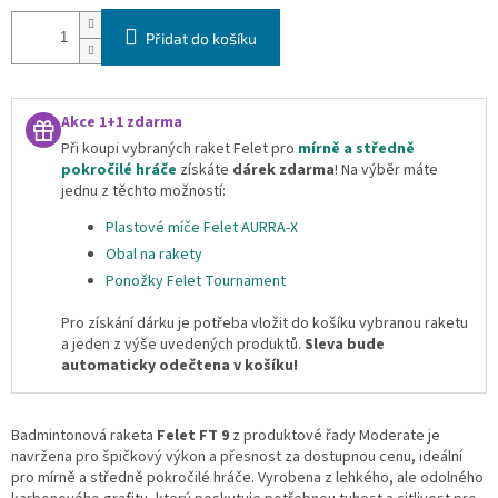
Přidat do košíku
Akce 1+1 zdarma
Při koupi vybraných raket Felet pro
mírně a středně
pokročilé hráče
získáte
dárek zdarma
!
Na výběr máte
jednu z těchto možností:
Plastové míče Felet AURRA-X
Obal na rakety
Ponožky Felet Tournament
Pro získání dárku je potřeba vložit do košíku vybranou raketu
a jeden z výše uvedených produktů.
Sleva bude
automaticky odečtena v košíku!
Badmintonová raketa
Felet FT 9
z produktové řady Moderate je
navržena pro špičkový výkon a přesnost za dostupnou cenu, ideální
pro mírně a středně pokročilé hráče. Vyrobena z lehkého, ale odolného