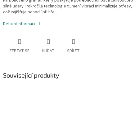
karbonového grafitu, který poskytuje potřebnou tuhost a citlivost pro
silné údery. Pokročilá technologie tlumení vibrací minimalizuje otřesy,
což zajišťuje pohodlí při hře.
Detailní informace
ZEPTAT SE
HLÍDAT
SDÍLET
Související produkty