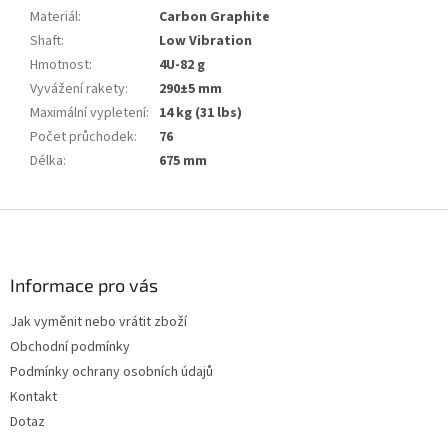
Materiál
:
Carbon Graphite
Shaft
:
Low Vibration
Hmotnost
:
4U-82 g
Vyvážení rakety
:
290±5 mm
Maximální vypletení
:
14 kg (31 lbs)
Počet průchodek
:
76
Délka
:
675 mm
Z
á
p
a
Informace pro vás
t
Jak vyměnit nebo vrátit zboží
í
Obchodní podmínky
Podmínky ochrany osobních údajů
Kontakt
Dotaz