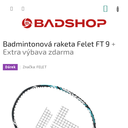
Přejít
NÁKUP
na
obsah
KOŠÍK
Badmintonová raketa Felet FT 9
+
Extra výbava zdarma
Značka:
FELET
Dárek