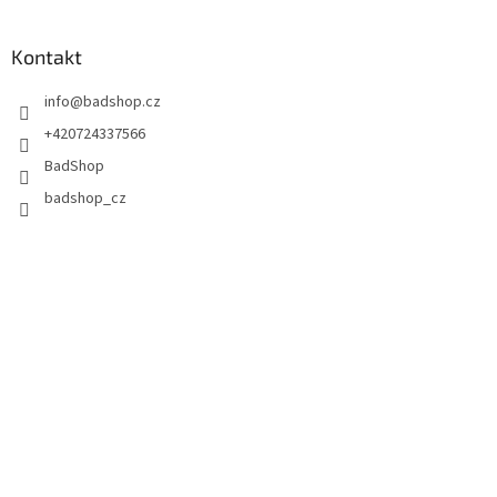
Kontakt
info
@
badshop.cz
+420724337566
BadShop
badshop_cz