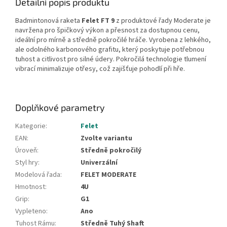
Detailní popis produktu
Badmintonová raketa
Felet FT 9
z produktové řady Moderate je
navržena pro špičkový výkon a přesnost za dostupnou cenu,
ideální pro mírně a středně pokročilé hráče. Vyrobena z lehkého,
ale odolného karbonového grafitu, který poskytuje potřebnou
tuhost a citlivost pro silné údery. Pokročilá technologie tlumení
vibrací minimalizuje otřesy, což zajišťuje pohodlí při hře.
Doplňkové parametry
Kategorie
:
Felet
EAN
:
Zvolte variantu
Úroveň
:
Středně pokročilý
Styl hry
:
Univerzální
Modelová řada
:
FELET MODERATE
Hmotnost
:
4U
Grip
:
G1
Vypleteno
:
Ano
Tuhost Rámu
:
Středně Tuhý Shaft