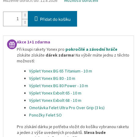
Můžeme doručit do:
12.8.2026
Možnosti doručení
Přidat do košíku
Akce 1+1 zdarma
Při koupi rakety Yonex pro
pokročilé a závodní hráče
získáte získáte
dárek zdarma
!
Na výběr máte jednu z těchto
možností:
Výplet Yonex BG 65 Titanium - 10 m
Výplet Yonex BG 80 - 10 m
Výplet Yonex BG 80 Power - 10 m
Výplet Yonex Exbolt 65 - 10 m
Výplet Yonex Exbolt 68 - 10 m
Omotávka Felet Ultra Pro Over Grip (3 ks)
Ponožky Felet SO
Pro získání dárku je potřeba vložit do košíku vybranou raketu
a jeden z výše uvedených produktů.
Sleva bude