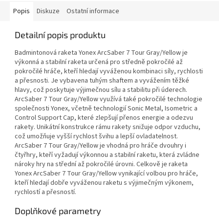
Popis
Diskuze
Ostatní informace
Detailní popis produktu
Badmintonová raketa Yonex ArcSaber 7 Tour Gray/Yellow je
výkonná a stabilní raketa určená pro středně pokročilé až
pokročilé hráče, kteří hledají vyváženou kombinaci síly, rychlosti
a přesnosti. Je vybavena tuhým shaftem a vyvážením těžké
hlavy, což poskytuje výjimečnou sílu a stabilitu při úderech.
ArcSaber 7 Tour Gray/Yellow využívá také pokročilé technologie
společnosti Yonex, včetně technologií Sonic Metal, Isometric a
Control Support Cap, které zlepšují přenos energie a odezvu
rakety. Unikátní konstrukce rámu rakety snižuje odpor vzduchu,
což umožňuje vyšší rychlost švihu a lepší ovladatelnost.
ArcSaber 7 Tour Gray/Yellow je vhodná pro hráče dvouhry i
čtyřhry, kteří vyžadují výkonnou a stabilní raketu, která zvládne
nároky hry na střední až pokročilé úrovni. Celkově je raketa
Yonex ArcSaber 7 Tour Gray/Yellow vynikající volbou pro hráče,
kteří hledají dobře vyváženou raketu s výjimečným výkonem,
rychlostí a přesností.
Doplňkové parametry