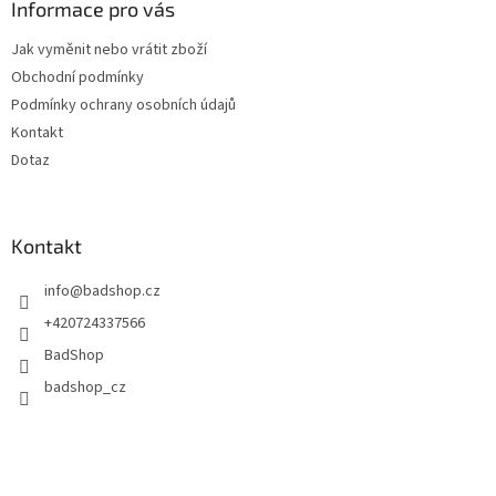
a
Informace pro vás
t
Jak vyměnit nebo vrátit zboží
í
Obchodní podmínky
Podmínky ochrany osobních údajů
Kontakt
Dotaz
Kontakt
info
@
badshop.cz
+420724337566
BadShop
badshop_cz