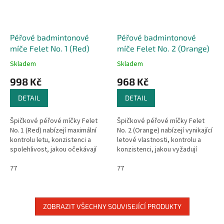
Péřové badmintonové
Péřové badmintonové
míče Felet No. 1 (Red)
míče Felet No. 2 (Orange)
Skladem
Skladem
998 Kč
968 Kč
DETAIL
DETAIL
Špičkové péřové míčky Felet
Špičkové péřové míčky Felet
No. 1 (Red) nabízejí maximální
No. 2 (Orange) nabízejí vynikající
kontrolu letu, konzistenci a
letové vlastnosti, kontrolu a
spolehlivost, jakou očekávají
konzistenci, jakou vyžadují
profesionální hráči na nejvyšší
profesionální a soutěžní hráči.
úrovni. Jsou oficiálně...
77
Jsou schválené BWF a...
77
ZOBRAZIT VŠECHNY SOUVISEJÍCÍ PRODUKTY