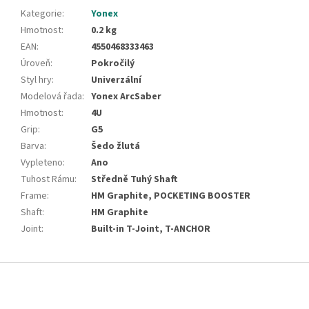
Kategorie
:
Yonex
Hmotnost
:
0.2 kg
EAN
:
4550468333463
Úroveň
:
Pokročilý
Styl hry
:
Univerzální
Modelová řada
:
Yonex ArcSaber
Hmotnost
:
4U
Grip
:
G5
Barva
:
Šedo žlutá
Vypleteno
:
Ano
Tuhost Rámu
:
Středně Tuhý Shaft
Frame
:
HM Graphite, POCKETING BOOSTER
Shaft
:
HM Graphite
Joint
:
Built-in T-Joint, T-ANCHOR
Z
á
p