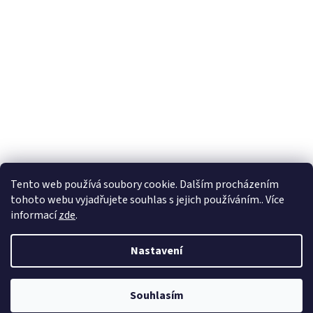
Tento web používá soubory cookie. Dalším procházením
tohoto webu vyjadřujete souhlas s jejich používáním.. Více
informací
zde
.
Vytvořil Shoptet
Nastavení
Copyright 2026
BadShop
. Všechna práva vyhrazena.
Upravit
Souhlasím
nastavení cookies