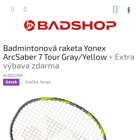
Přejít
NÁKUP
na
obsah
KOŠÍK
Badmintonová raketa Yonex
ArcSaber 7 Tour Gray/Yellow
+ Extra
výbava zdarma
610011005
Značka:
Yonex
Dárek