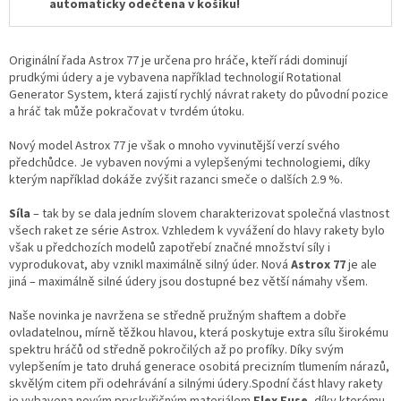
automaticky odečtena v košíku!
Originální řada Astrox 77 je určena pro hráče, kteří rádi dominují
prudkými údery a je vybavena například technologií Rotational
Generator System, která zajistí rychlý návrat rakety do původní pozice
a hráč tak může pokračovat v tvrdém útoku.
Nový model Astrox 77 je však o mnoho vyvinutější verzí svého
předchůdce. Je vybaven novými a vylepšenými technologiemi, díky
kterým například dokáže zvýšit razanci smeče o dalších 2.9 %.
Síla
– tak by se dala jedním slovem charakterizovat společná vlastnost
všech raket ze série Astrox. Vzhledem k vyvážení do hlavy rakety bylo
však u předchozích modelů zapotřebí značné množství síly i
vyprodukovat, aby vznikl maximálně silný úder. Nová
Astrox 77
je ale
jiná – maximálně silné údery jsou dostupné bez větší námahy všem.
Naše novinka je navržena se středně pružným shaftem a dobře
ovladatelnou, mírně těžkou hlavou, která poskytuje extra sílu širokému
spektru hráčů od středně pokročilých až po profíky. Díky svým
vylepšením je tato druhá generace osobitá precizním tlumením nárazů,
skvělým citem při odehrávání a silnými údery.Spodní část hlavy rakety