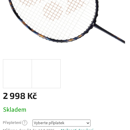
2 998 Kč
Měrná
Skladem
cena:
Přepletení
?