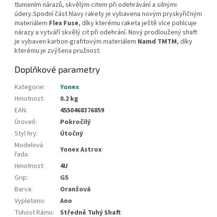
tlumením nárazů, skvělým citem při odehrávání a silnými
údery.Spodní část hlavy rakety je vybavena novým pryskyřičným
materiálem
Flex Fuse
, díky kterému raketa ještě více pohlcuje
nárazy a vytváří skvělý cit při odehrání. Nový prodloužený shaft
je vybaven karbon-grafitovým materiálem
Namd TMTM
, díky
kterému je zvýšena pružnost.
Doplňkové parametry
Kategorie
:
Yonex
Hmotnost
:
0.2 kg
EAN
:
4550468376859
Úroveň
:
Pokročilý
Styl hry
:
Útočný
Modelová
Yonex Astrox
řada
:
Hmotnost
:
4U
Grip
:
G5
Barva
:
Oranžová
Vypleteno
:
Ano
Tuhost Rámu
:
Středně Tuhý Shaft