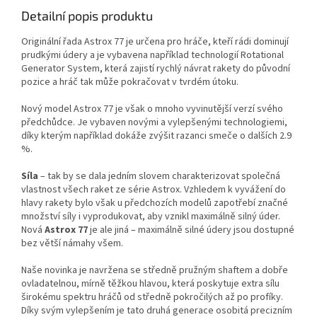
Detailní popis produktu
Originální řada Astrox 77 je určena pro hráče, kteří rádi dominují
prudkými údery a je vybavena například technologií Rotational
Generator System, která zajistí rychlý návrat rakety do původní
pozice a hráč tak může pokračovat v tvrdém útoku.
Nový model Astrox 77 je však o mnoho vyvinutější verzí svého
předchůdce. Je vybaven novými a vylepšenými technologiemi,
díky kterým například dokáže zvýšit razanci smeče o dalších 2.9
%.
Síla
– tak by se dala jedním slovem charakterizovat společná
vlastnost všech raket ze série Astrox. Vzhledem k vyvážení do
hlavy rakety bylo však u předchozích modelů zapotřebí značné
množství síly i vyprodukovat, aby vznikl maximálně silný úder.
Nová
Astrox 77
je ale jiná – maximálně silné údery jsou dostupné
bez větší námahy všem.
Naše novinka je navržena se středně pružným shaftem a dobře
ovladatelnou, mírně těžkou hlavou, která poskytuje extra sílu
širokému spektru hráčů od středně pokročilých až po profíky.
Díky svým vylepšením je tato druhá generace osobitá precizním