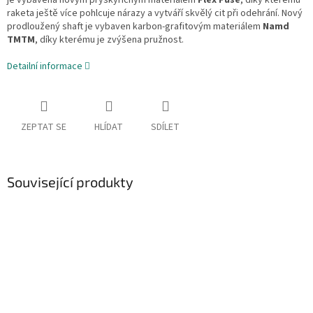
je vybavena novým pryskyřičným materiálem
Flex Fuse
, díky kterému
raketa ještě více pohlcuje nárazy a vytváří skvělý cit při odehrání. Nový
prodloužený shaft je vybaven karbon-grafitovým materiálem
Namd
TMTM
, díky kterému je zvýšena pružnost.
Detailní informace
ZEPTAT SE
HLÍDAT
SDÍLET
Související produkty