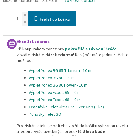
Můžeme doručit do:
12.8.2026
Možnosti doručení
Přidat do košíku
Akce 1+1 zdarma
Při koupi rakety Yonex pro
pokročilé a závodní hráče
získáte získáte
dárek zdarma
!
Na výběr máte jednu z těchto
možností:
Výplet Yonex BG 65 Titanium - 10 m
Výplet Yonex BG 80 - 10 m
Výplet Yonex BG 80 Power - 10 m
Výplet Yonex Exbolt 65 - 10 m
Výplet Yonex Exbolt 68 - 10 m
Omotávka Felet Ultra Pro Over Grip (3 ks)
Ponožky Felet SO
Pro získání dárku je potřeba vložit do košíku vybranou raketu
a jeden z výše uvedených produktů.
Sleva bude