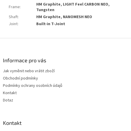
HM Graphite, LIGHT Feel CARBON NEO,
Frame
:
Tungsten
Shaft
:
HM Graphite, NANOMESH NEO
Joint
:
Built-in T-Joint
Z
á
p
a
Informace pro vás
t
Jak vyměnit nebo vrátit zboží
í
Obchodní podmínky
Podmínky ochrany osobních údajů
Kontakt
Dotaz
Kontakt