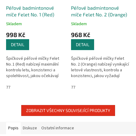
Péřové badmintonové
Péřové badmintonové
míče Felet No. 1 (Red)
míče Felet No. 2 (Orange)
Skladem
Skladem
998 Kč
968 Kč
DETAIL
DETAIL
Špičkové péřové míčky Felet
Špičkové péřové míčky Felet
No. 1 (Red) nabízejí maximální
No. 2 (Orange) nabízejí vynikající
kontrolu letu, konzistenci a
letové vlastnosti, kontrolu a
spolehlivost, jakou očekávají
konzistenci, jakou vyžadují
profesionální hráči na nejvyšší
profesionální a soutěžní hráči.
úrovni. Jsou oficiálně...
77
Jsou schválené BWF a...
77
ZOBRAZIT VŠECHNY SOUVISEJÍCÍ PRODUKTY
Popis
Diskuze
Ostatní informace