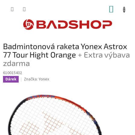
Přejít
NÁKUP
na
obsah
KOŠÍK
Badmintonová raketa Yonex Astrox
77 Tour Hight Orange
+ Extra výbava
zdarma
610015402
Značka:
Yonex
Dárek