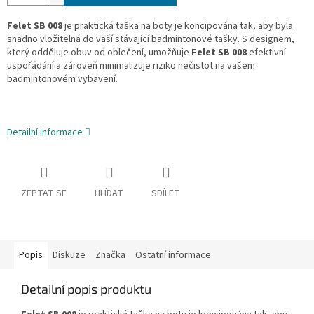
Felet SB 008
je praktická taška na boty je koncipována tak, aby byla
snadno vložitelná do vaší stávající badmintonové tašky. S designem,
který odděluje obuv od oblečení, umožňuje
Felet SB 008
efektivní
uspořádání a zároveň minimalizuje riziko nečistot na vašem
badmintonovém vybavení.
Detailní informace
ZEPTAT SE
HLÍDAT
SDÍLET
Popis
Diskuze
Značka
Ostatní informace
Detailní popis produktu