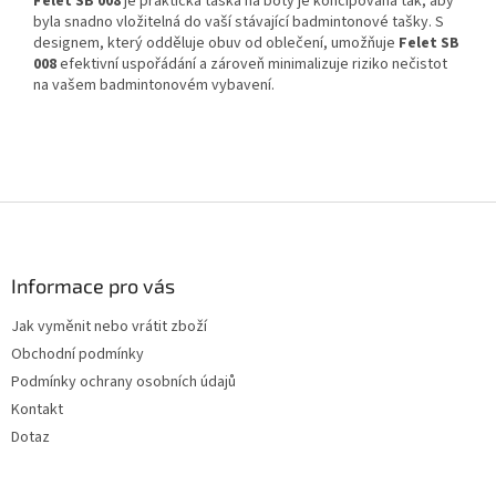
Felet SB 008
je praktická taška na boty je koncipována tak, aby
byla snadno vložitelná do vaší stávající badmintonové tašky. S
designem, který odděluje obuv od oblečení, umožňuje
Felet SB
008
efektivní uspořádání a zároveň minimalizuje riziko nečistot
na vašem badmintonovém vybavení.
Z
á
p
a
Informace pro vás
t
Jak vyměnit nebo vrátit zboží
í
Obchodní podmínky
Podmínky ochrany osobních údajů
Kontakt
Dotaz