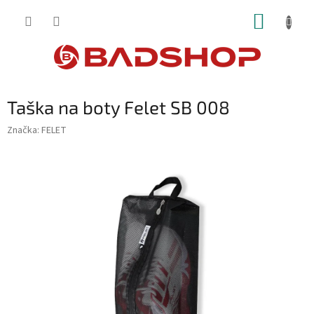
Přejít
NÁKUP
na
obsah
KOŠÍK
Taška na boty Felet SB 008
Značka:
FELET