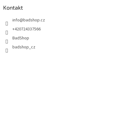
Kontakt
info
@
badshop.cz
+420724337566
BadShop
badshop_cz