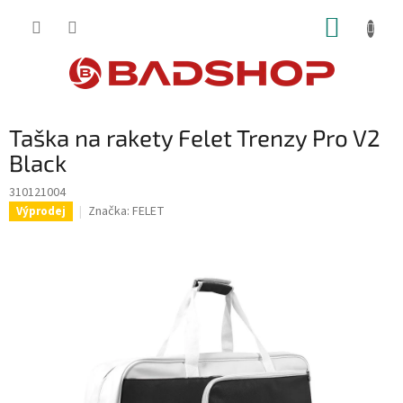
Přejít
NÁKUP
na
obsah
KOŠÍK
Taška na rakety Felet Trenzy Pro V2
Black
310121004
Značka:
FELET
Výprodej