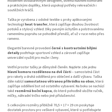
moderním dvoubarevným designem, dvěma hlavními komorami
a praktickými doplňky, která uspokojí potřeby rekreačních i
soutěžních hráčů.
Taška je vyrobena z odolné textilie s prvky aplikovanými
technologií
heat transfer
, která zajišťuje dlouhou životnost
potisků a stylový vzhled. Díky pevným úchytům a polstrovanému
ramennímu popruhu se pohodlně přenáší, ať už v ruce nebo přes
rameno.
Elegantní barevné provedení
černé s kontrastními bílými
detaily
podtrhuje sportovní vzhled a zároveň zajišťuje
univerzální využití pro muže i ženy.
Vnitřní prostor tašky je důmyslně členěn. Najdete zde jednu
hlavní komoru rozdělenou na dvě části
– samostatná část
pro rakety a druhá oddělená pro oblečení a další výbavu. Taška
dále nabízí
samostatnou větranou přihrádku na obuv
, která
zajišťuje oddělení bot od ostatního vybavení. Na boku se nachází
také
rozměrná boční kapsa
, do které pohodlně uložíte ručník,
míčky, náhradní tričko nebo jiné příslušenství.
S celkovými rozměry přibližně 70,5 × 17 × 29 cm poskytuje
dostatek prostoru pro veškeré vybavení, které si potřebujete