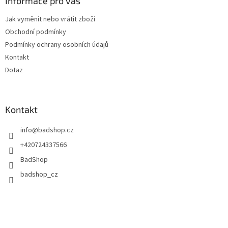
a
Informace pro vás
t
Jak vyměnit nebo vrátit zboží
í
Obchodní podmínky
Podmínky ochrany osobních údajů
Kontakt
Dotaz
Kontakt
info
@
badshop.cz
+420724337566
BadShop
badshop_cz