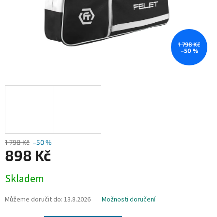
1 798 Kč
–50 %
1 798 Kč
–50 %
898 Kč
Měrná
Skladem
cena:
Můžeme doručit do:
13.8.2026
Možnosti doručení