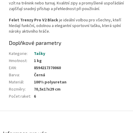
vzít na trénink nebo turnaj. Kvalitní zipy a promyšlené uspořádání
zajišťují snadný přístup a přehlednost při používání.
Felet Trenzy Pro V2 Black
je ideální volbou pro všechny, kteří
hledají funkční, odolnou a elegantní sportovní tašku, která splní
nároky aktivního hráče.
Doplňkové parametry
Kategorie
:
Tašky
Hmotnost
:
1 kg
EAN
:
8594217370060
Barva
:
Černá
Materiál
:
100% polyuretan
Rozměry
:
70,5x17x29 cm
Počet raket
:
6
Z
á
p