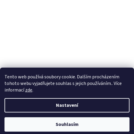
Tento web používá soubory cookie. Dalším procházením
tohoto webu vyjadřujete souhlas s jejich používáním.. Více
informací
zde
.
Vytvořil Shoptet
Nastavení
Copyright 2026
BadShop
. Všechna práva vyhrazena.
Upravit
Souhlasím
nastavení cookies