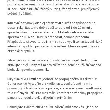
pro terapii červeným světlem. Stejně jako přirozené světlo ze
slunce - žádné blikání, žádný pulzing, žádný stres, jen příjemný
světelný zážitek.
Intuitivní dotykový displej představuje svět přizpůsobení na
dosah ruky. Nastavte délku vaší terapie od 1 do 20 minut a
upravte intenzitu červeného nebo blízkého infračerveného
spektra od 0 % do 100 % s přesností jednoho procenta.
Přizpůsobte si svou terapii na míru nebo využijte nastavení nízké
intenzity například pro večerní osvětlení, které respektuje váš
cirkadiánní rytmus.
Otravuje vás pípání zařízení při ovládání displeje? Jednoduše
aktivujte nový Tichý režim pro ničím nerušené používání vašeho
biohackingového pomocníka.
Díky funkci WiFi můžete jednoduše propojit několik zařízení z
Generace 4.0. Vytvořte si skvělé nastavení přesně na míru
pomocí synchronizace více panelů, které současně osvětlí vaše
tělo z různých úhlů. Pro maximální komfort se všechny propojené
panely jednoduše ovládají jedním primárním.
Pokud jste zvláště citliví na EMF záření, můžeme vás ujistit, že