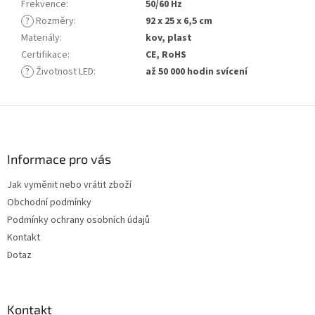
Frekvence
:
50/60 Hz
?
Rozměry
:
92 x 25 x 6,5 cm
Materiály
:
kov, plast
Certifikace
:
CE, RoHS
?
Životnost LED
:
až 50 000 hodin svícení
Z
á
p
a
Informace pro vás
t
Jak vyměnit nebo vrátit zboží
í
Obchodní podmínky
Podmínky ochrany osobních údajů
Kontakt
Dotaz
Kontakt