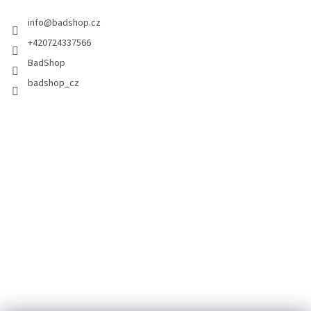
info
@
badshop.cz
+420724337566
BadShop
badshop_cz