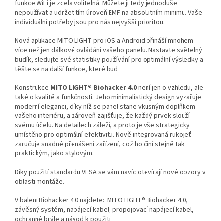
funkce WiFi je zcela volitelná. Můžete ji tedy jednoduše
nepoužívat a udržet tím úroveň EMF na absolutním minimu. Vaše
individuální potřeby jsou pro nás nejvyšší prioritou.
Nová aplikace MITO LIGHT pro iOS a Android přináší mnohem
více než jen dálkové ovládání vašeho panelu. Nastavte světelný
budík, sledujte své statistiky používání pro optimální výsledky a
těšte se na další funkce, které bud
Konstrukce
MITO LIGHT® Biohacker 4.0
není jen o vzhledu, ale
také o kvalitě a funkčnosti. Jeho minimalistický design vyzařuje
moderní eleganci, díky níž se panel stane vkusným doplňkem
vašeho interiéru, a zároveň zajišťuje, že každý prvek slouží
svému účelu. Na detailech záleží, a proto je vše strategicky
umístěno pro optimální efektivitu. Nově integrovaná rukojeť
zaručuje snadné přenášení zařízení, což ho činí stejně tak
praktickým, jako stylovým.
Díky použití standardu VESA se vám navíc otevírají nové obzory v
oblasti montáže.
V balení Biohacker 4.0 najdete: MITO LIGHT® Biohacker 4.0,
závěsný systém, napájecí kabel, propojovací napájecí kabel,
ochranné brýle a návod k použití