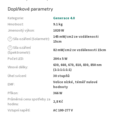
Doplňkové parametry
Kategorie
:
Generace 4.0
Hmotnost
:
9.1 kg
Jmenovitý výkon
:
1020 W
145 mW/cm2 ze vzdálenosti
?
Síla ozáření (Solarmetr)
:
15cm
?
Síla ozáření
82 mW/cm2 ze vzdálenosti 15cm
(Spektrometr)
:
Počet LED
:
204 x 5 W
630, 660, 670, 810, 830, 850 nm
Vlnové délky
:
(1:1:1:1:1:1)
Úhel svícení
:
30 stupňů
Velice nízké, téměř nulové
EMF
:
hodnoty
Příkon
:
366 W
Průměrná cena spotřeby za
2,8 Kč
hodinu
:
Vstupní napětí
:
AC 100-277 V