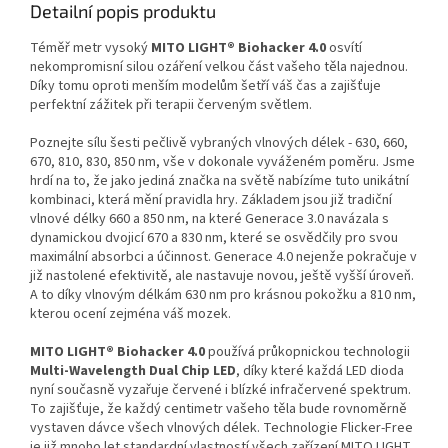
Detailní popis produktu
Téměř metr vysoký
MITO LIGHT® Biohacker 4.0
osvítí
nekompromisní silou ozáření velkou část vašeho těla najednou.
Díky tomu oproti menším modelům šetří váš čas a zajišťuje
perfektní zážitek při terapii červeným světlem.
Poznejte sílu šesti pečlivě vybraných vlnových délek - 630, 660,
670, 810, 830, 850 nm, vše v dokonale vyváženém poměru. Jsme
hrdí na to, že jako jediná značka na světě nabízíme tuto unikátní
kombinaci, která mění pravidla hry. Základem jsou již tradiční
vlnové délky 660 a 850 nm, na které Generace 3.0 navázala s
dynamickou dvojicí 670 a 830 nm, které se osvědčily pro svou
maximální absorbci a účinnost. Generace 4.0 nejenže pokračuje v
již nastolené efektivitě, ale nastavuje novou, ještě vyšší úroveň.
A to díky vlnovým délkám 630 nm pro krásnou pokožku a 810 nm,
kterou ocení zejména váš mozek.
MITO LIGHT® Biohacker 4.0
používá průkopnickou technologii
Multi-Wavelength Dual Chip LED
, díky které každá LED dioda
nyní současně vyzařuje červené i blízké infračervené spektrum.
To zajišťuje, že každý centimetr vašeho těla bude rovnoměrně
vystaven dávce všech vlnových délek. Technologie Flicker-Free
je již mnoho let standardní vlastností všech zařízení MITO LIGHT