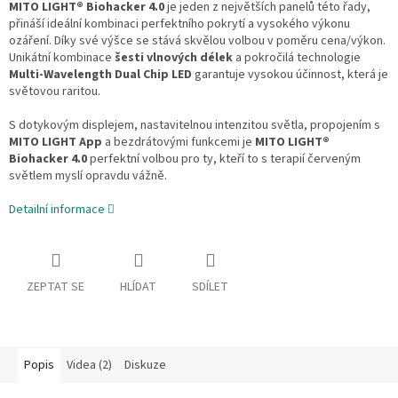
MITO LIGHT® Biohacker 4.0
je jeden z největších panelů této řady,
přináší ideální kombinaci perfektního pokrytí a vysokého výkonu
ozáření. Díky své výšce se stává skvělou volbou v poměru cena/výkon.
Unikátní kombinace
šesti vlnových délek
a pokročilá technologie
Multi-Wavelength Dual Chip LED
garantuje vysokou účinnost, která je
světovou raritou.
S dotykovým displejem, nastavitelnou intenzitou světla, propojením s
MITO LIGHT App
a bezdrátovými funkcemi je
MITO LIGHT®
Biohacker 4.0
perfektní volbou pro ty, kteří to s terapií červeným
světlem myslí opravdu vážně.
Detailní informace
ZEPTAT SE
HLÍDAT
SDÍLET
Popis
Videa (2)
Diskuze