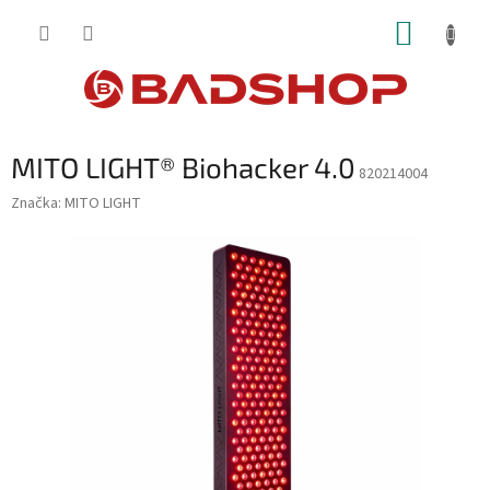
Přejít
NÁKUP
na
obsah
KOŠÍK
MITO LIGHT® Biohacker 4.0
820214004
Značka:
MITO LIGHT