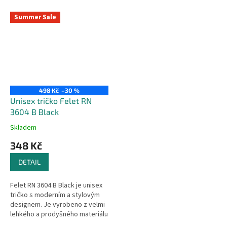
Summer Sale
498 Kč
–30 %
Unisex tričko Felet RN
3604 B Black
Skladem
348 Kč
DETAIL
Felet RN 3604 B Black je unisex
tričko s moderním a stylovým
designem. Je vyrobeno z velmi
lehkého a prodyšného materiálu
s technologií Dry Fit, která