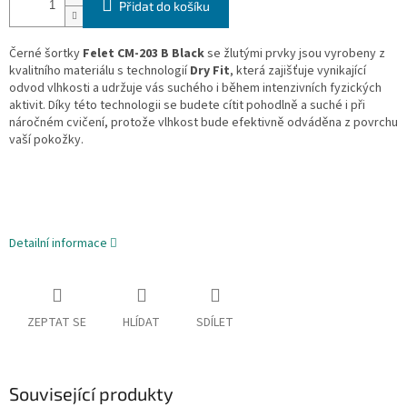
Přidat do košíku
Černé šortky
Felet CM-203 B Black
se žlutými prvky jsou vyrobeny z
kvalitního materiálu s technologií
Dry Fit
, která zajišťuje vynikající
odvod vlhkosti a udržuje vás suchého i během intenzivních fyzických
aktivit. Díky této technologii se budete cítit pohodlně a suché i při
náročném cvičení, protože vlhkost bude efektivně odváděna z povrchu
vaší pokožky.
Detailní informace
ZEPTAT SE
HLÍDAT
SDÍLET
Související produkty