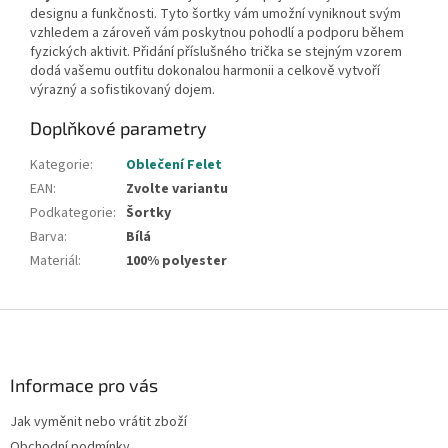
designu a funkčnosti. Tyto šortky vám umožní vyniknout svým
vzhledem a zároveň vám poskytnou pohodlí a podporu během
fyzických aktivit. Přidání příslušného trička se stejným vzorem
dodá vašemu outfitu dokonalou harmonii a celkově vytvoří
výrazný a sofistikovaný dojem.
Doplňkové parametry
Kategorie
:
Oblečení Felet
EAN
:
Zvolte variantu
Podkategorie
:
Šortky
Barva
:
Bílá
Materiál
:
100% polyester
Z
á
p
a
Informace pro vás
t
Jak vyměnit nebo vrátit zboží
í
Obchodní podmínky