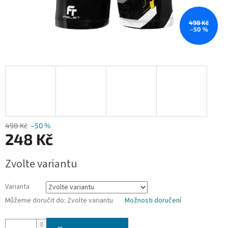
498 Kč
–50 %
498 Kč
–50 %
248 Kč
Měrná
Zvolte variantu
cena:
Varianta
Můžeme doručit do:
Zvolte variantu
Možnosti doručení