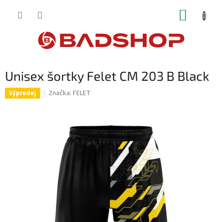
Přejít
NÁKUP
na
obsah
KOŠÍK
Unisex šortky Felet CM 203 B Black
Značka:
FELET
Výprodej