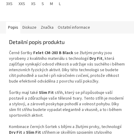
zajišťuje optimální odvod...
3XS
XXS
XS
S
M
L
XL
XXL
3XL
4XL
Popis
Diskuze
Značka
Ostatní informace
Detailní popis produktu
Černé šortky
Felet CM-203 B Black
se žlutými prvky jsou
vyrobeny z kvalitního materiálu s technologií
Dry Fit
, která
zajišťuje vynikající odvod vlhkosti a udržuje vás suchého i během
intenzivních fyzických aktivit. Díky této technologii se budete
cítit pohodlně a suché i při náročném cvičení, protože vlhkost
bude efektivně odváděna z povrchu vaší pokožky.
Šortky mají také
Slim Fit
střih, který se přizpůsobuje vaší
postavě a zdůrazňuje vaše tělesné tvary. Tento střih je moderní
a stylový, a zároveň poskytuje pohodlí a volnost pohybu. Díky
slim fit střihu budete vypadat elegantně a vkusně, a to i během
sportovních aktivit.
Kombinace černých šortek s bílými a žlutými prvky, technologií
Dry Fit
a
Slim Fit
střihem je skvělým spojením stylového