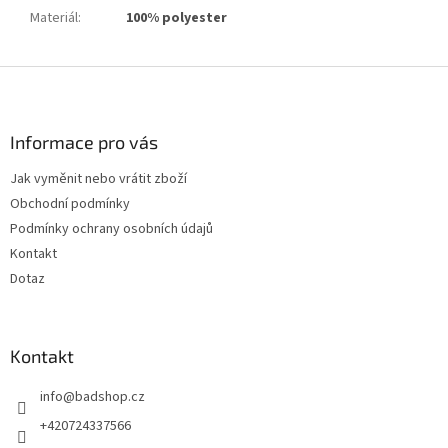
Materiál
:
100% polyester
Z
á
p
a
Informace pro vás
t
Jak vyměnit nebo vrátit zboží
í
Obchodní podmínky
Podmínky ochrany osobních údajů
Kontakt
Dotaz
Kontakt
info
@
badshop.cz
+420724337566