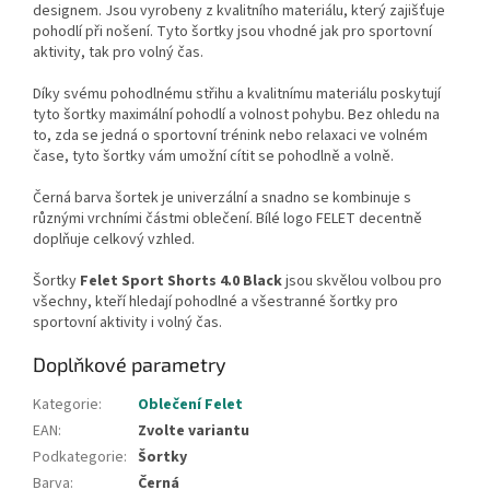
designem. Jsou vyrobeny z kvalitního materiálu, který zajišťuje
pohodlí při nošení. Tyto šortky jsou vhodné jak pro sportovní
aktivity, tak pro volný čas.
Díky svému pohodlnému střihu a kvalitnímu materiálu poskytují
tyto šortky maximální pohodlí a volnost pohybu. Bez ohledu na
to, zda se jedná o sportovní trénink nebo relaxaci ve volném
čase, tyto šortky vám umožní cítit se pohodlně a volně.
Černá barva šortek je univerzální a snadno se kombinuje s
různými vrchními částmi oblečení. Bílé logo FELET decentně
doplňuje celkový vzhled.
Šortky
Felet Sport Shorts 4.0 Black
jsou skvělou volbou pro
všechny, kteří hledají pohodlné a všestranné šortky pro
sportovní aktivity i volný čas.
Doplňkové parametry
Kategorie
:
Oblečení Felet
EAN
:
Zvolte variantu
Podkategorie
:
Šortky
Barva
:
Černá