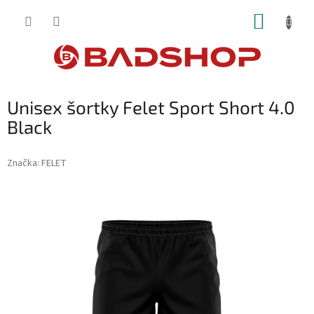
Přejít
NÁKUP
na
obsah
KOŠÍK
Unisex šortky Felet Sport Short 4.0
Black
Značka:
FELET