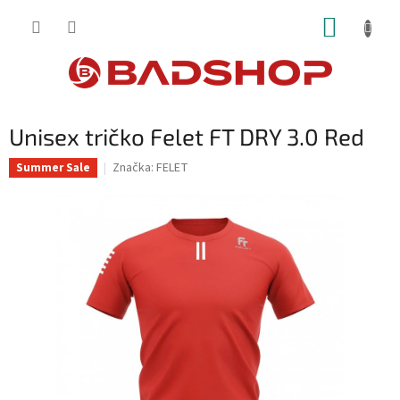
Přejít
NÁKUP
na
obsah
KOŠÍK
Unisex tričko Felet FT DRY 3.0 Red
Značka:
FELET
Summer Sale