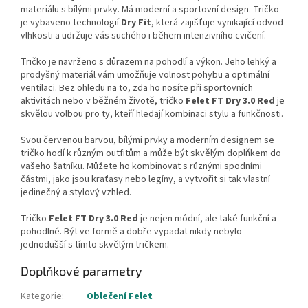
materiálu s bílými prvky. Má moderní a sportovní design. Tričko
je vybaveno technologií
Dry Fit
, která zajišťuje vynikající odvod
vlhkosti a udržuje vás suchého i během intenzivního cvičení.
Tričko je navrženo s důrazem na pohodlí a výkon. Jeho lehký a
prodyšný materiál vám umožňuje volnost pohybu a optimální
ventilaci. Bez ohledu na to, zda ho nosíte při sportovních
aktivitách nebo v běžném životě, tričko
Felet FT Dry 3.0 Red
je
skvělou volbou pro ty, kteří hledají kombinaci stylu a funkčnosti.
Svou červenou barvou, bílými prvky a moderním designem se
tričko hodí k různým outfitům a může být skvělým doplňkem do
vašeho šatníku. Můžete ho kombinovat s různými spodními
částmi, jako jsou kraťasy nebo legíny, a vytvořit si tak vlastní
jedinečný a stylový vzhled.
Tričko
Felet FT Dry 3.0 Red
je nejen módní, ale také funkční a
pohodlné. Být ve formě a dobře vypadat nikdy nebylo
jednodušší s tímto skvělým tričkem.
Doplňkové parametry
Kategorie
:
Oblečení Felet