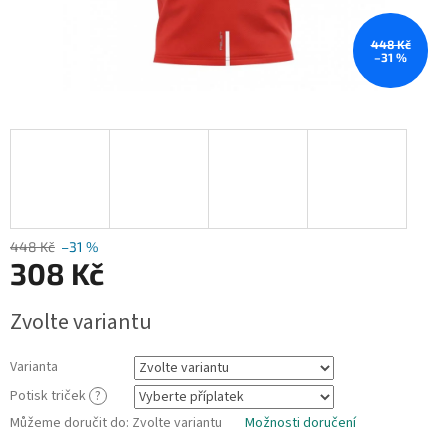
448 Kč
–31 %
448 Kč
–31 %
308 Kč
Měrná
Zvolte variantu
cena:
Varianta
Potisk triček
?
Můžeme doručit do:
Zvolte variantu
Možnosti doručení