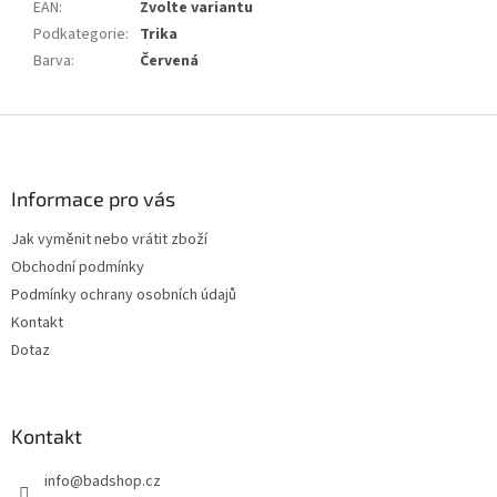
EAN
:
Zvolte variantu
Podkategorie
:
Trika
Barva
:
Červená
Z
á
p
a
Informace pro vás
t
Jak vyměnit nebo vrátit zboží
í
Obchodní podmínky
Podmínky ochrany osobních údajů
Kontakt
Dotaz
Kontakt
info
@
badshop.cz