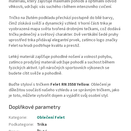
materiálu, který zajišťuje maximální pohodlí a optimální odvod
vlhkosti, udržujíc vás suchého i během intenzivního cvičení.
Tričko na žlutém podkladu přechází postupně do bílé barvy,
čímž získává svěží a dynamický vzhled. V horní části trika je
vyobrazená mapa světa tvořená drobnými tečkami, což dodává
tričku jedinečný a světový charakter. Dvě vertikální šedé pruhy
uprostřed trika přidávají elegantní prvek, zatímco logo značky
Felet na hrudi podtrhuje kvalitu a prestiž.
Lehký materiál zajišťuje pohodlné nošení a volnost pohybu,
zatímco prodyšný materiál udržuje pohodlí a suchost během
fyzických aktivit. I při náročných sportovních výkonech se
budete cítit svěže a pohodlně.
Buďte styloví s tričkem
Felet RN 3558 Yellow
. Oblečení je
důležitou součástí našeho vzhledu a se správným tričkem, jako
je toto, můžete vytvořit dojem a vyjádřit svůj osobní styl.
Doplňkové parametry
Kategorie
:
Oblečení Felet
Podkategorie
:
Trika