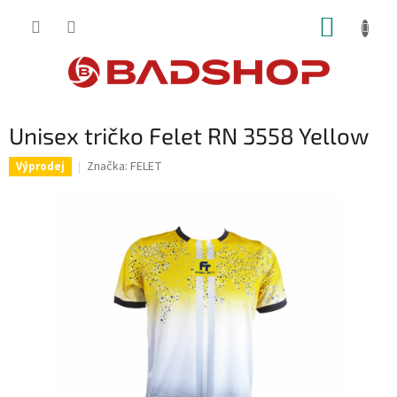
Přejít
NÁKUP
na
obsah
KOŠÍK
Unisex tričko Felet RN 3558 Yellow
Značka:
FELET
Výprodej