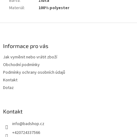
Barva
:
Žlutá
Materiál
:
100% polyester
Z
á
p
a
Informace pro vás
t
Jak vyměnit nebo vrátit zboží
í
Obchodní podmínky
Podmínky ochrany osobních údajů
Kontakt
Dotaz
Kontakt
info
@
badshop.cz
+420724337566