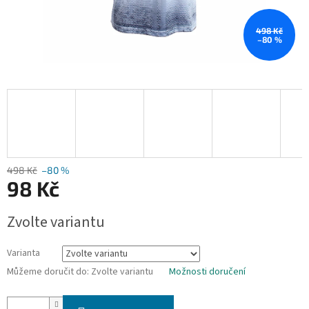
498 Kč
–80 %
498 Kč
–80 %
98 Kč
Měrná
Zvolte variantu
cena:
Varianta
Můžeme doručit do:
Zvolte variantu
Možnosti doručení