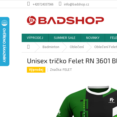
Přejít
+420724337566
info@badshop.cz
na
obsah
VÝPRODEJ
SUMMER SALE
NOVINKY
FEL
Domů
Badminton
Oblečení
Oblečení Fele
Unisex tričko Felet RN 3601 
Značka:
FELET
Výprodej