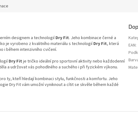
rmace
Dop
derním designem a technologií
Dry Fit
. Jeho kombinace černé a
Kate
ko je vyrobeno z kvalitního materiálu s technologií
Dry Fit
, která
EAN
:
ho i během intenzivního cvičení.
Podk
Barv
logií
Dry Fit
je tričko ideální pro sportovní aktivity nebo každodenní
ěla a udržovat vás pohodlného a suchého i při fyzickém výkonu.
Mater
ro ty, kteří hledají kombinaci stylu, funkčnosti a komfortu. Jeho
gie Dry Fit vám umožní vyniknout a cítit se skvěle během každé