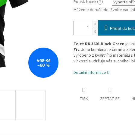
Potisk triček
?
Můžeme doručit do:
Zvolte varian
Přidat do koš
Felet RN 3601 Black Green
je un
Fit
. Jeho kombinace černé a zelen
vyrobeno z kvalitního materiálu s 
498 Kč
vlhkosti a udržuje vás suchého i b
–60 %
Detailní informace
TISK
ZEPTAT SE
H