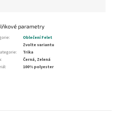
lňkové parametry
gorie
:
Oblečení Felet
Zvolte variantu
ategorie
:
Trika
a
:
Černá, Zelená
iál
:
100% polyester