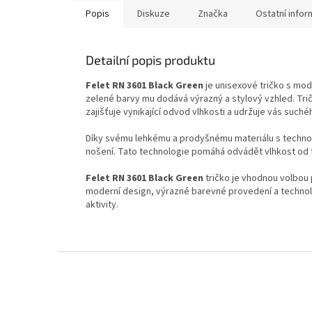
Popis
Diskuze
Značka
Ostatní info
Detailní popis produktu
Felet RN 3601 Black Green
je unisexové tričko s mo
zelené barvy mu dodává výrazný a stylový vzhled. Trič
zajišťuje vynikající odvod vlhkosti a udržuje vás suché
Díky svému lehkému a prodyšnému materiálu s techno
nošení. Tato technologie pomáhá odvádět vlhkost od t
Felet RN 3601 Black Green
tričko je vhodnou volbou p
moderní design, výrazné barevné provedení a technolo
aktivity.
Z
á
p
a