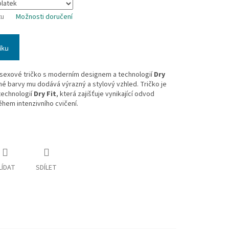
tu
Možnosti doručení
íku
isexové tričko s moderním designem a technologií
Dry
é barvy mu dodává výrazný a stylový vzhled. Tričko je
technologií
Dry Fit
, která zajišťuje vynikající odvod
ěhem intenzivního cvičení.
LÍDAT
SDÍLET