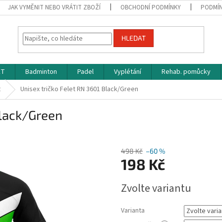
JAK VYMĚNIT NEBO VRÁTIT ZBOŽÍ
OBCHODNÍ PODMÍNKY
PODMÍN
HLEDAT
ET
Badminton
Padel
Vyplétání
Rehab. pomůcky
t
Unisex tričko Felet RN 3601 Black/Green
Black/Green
498 Kč
–60 %
198 Kč
Měrná
Zvolte variantu
cena:
Varianta