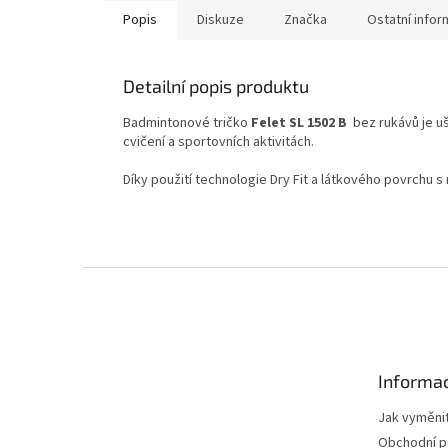
Popis
Diskuze
Značka
Ostatní info
Detailní popis produktu
Badmintonové tričko
Felet SL 1502 B
bez rukávů je uš
cvičení a sportovních aktivitách.
Díky použití technologie Dry Fit a látkového povrchu s
Z
á
p
a
t
Informac
í
Jak vyměnit
Obchodní 