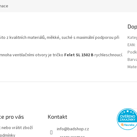
rmace
Dop
ito z kvalitních materiálů, měkké, suché s maximální podporou při
Kate
EAN
:
Podk
 mnoha ventilačními otvory je tričko
Felet SL 1502 B
rychleschnoucí.
Barv
Mater
e pro vás
Kontakt
 nebo vrátit zboží
info
@
badshop.cz
podmínky