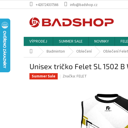
Přejít
+420724337566
info@badshop.cz
na
obsah
VÝPRODEJ
SUMMER SALE
NOVINKY
FEL
Domů
Badminton
Oblečení
Oblečení Fele
Unisex tričko Felet SL 1502 B
Značka:
FELET
Summer Sale