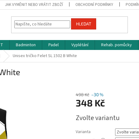
JAK VYMĚNIT NEBO VRÁTIT ZBOŽÍ
OBCHODNÍ PODMÍNKY
PODMÍN
HLEDAT
ET
Badminton
Padel
Vyplétání
Rehab. pomůcky
t
Unisex tričko Felet SL 1502 B White
 White
498 Kč
–30 %
348 Kč
Měrná
Zvolte variantu
cena:
Varianta