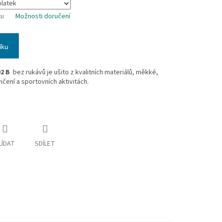
tu
Možnosti doručení
íku
02 B
bez rukávů je ušito z kvalitních materiálů, měkké,
čení a sportovních aktivitách.
LÍDAT
SDÍLET