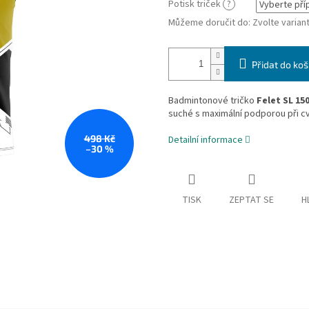
Potisk triček
?
Můžeme doručit do:
Zvolte varian
Přidat do koš
Badmintonové tričko
Felet SL 15
suché s maximální podporou při cvi
498 Kč
Detailní informace
–30 %
TISK
ZEPTAT SE
H