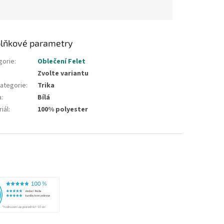
lňkové parametry
gorie
:
Oblečení Felet
Zvolte variantu
ategorie
:
Trika
a
:
Bílá
iál
:
100% polyester