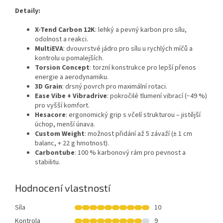
Detaily:
X-Tend Carbon 12K
: lehký a pevný karbon pro sílu,
odolnost a reakci.
MultiEVA
: dvouvrstvé jádro pro sílu u rychlých míčů a
kontrolu u pomalejších.
Torsion Concept
: torzní konstrukce pro lepší přenos
energie a aerodynamiku.
3D Grain
: drsný povrch pro maximální rotaci.
Ease Vibe + Vibradrive
: pokročilé tlumení vibrací (−49 %)
pro vyšší komfort.
Hesacore
: ergonomický grip s včelí strukturou – jistější
úchop, menší únava.
Custom Weight
: možnost přidání až 5 závaží (± 1 cm
balanc, + 22 g hmotnost).
Carbontube
: 100 % karbonový rám pro pevnost a
stabilitu.
Hodnocení vlastností
Síla
10
Kontrola
9