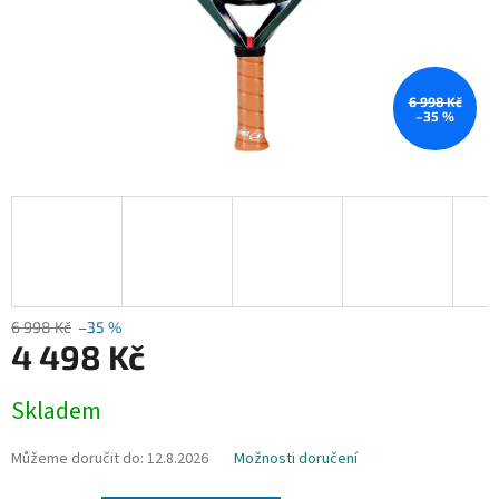
6 998 Kč
–35 %
6 998 Kč
–35 %
4 498 Kč
Měrná
Skladem
cena:
Můžeme doručit do:
12.8.2026
Možnosti doručení