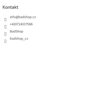
Kontakt
info
@
badshop.cz
+420724337566
BadShop
badshop_cz