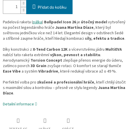
Přidat do košíku
Padelová raketa (
pálka
)
Bullpadel Icon 26
je
útočný model
vytvořený
na počest legendárního hráče
Juana Martí­na Díaze
, který byl
světovou jedničkou více než 14 let. Elegantní design v odstínech šedé
a stříbrné zaujme hráče, kteří hledají kombinaci
síly, efektu a tradice
.
Díky konstrukci z
X-Tend Carbon 12K
a vícevrstvému jádru
MultiEVA
nabízí tato raketa extrémní
výkon, pevnost a stabilitu
.
Aerodynamický
Torsion Concept
zlepšuje přenos energie do úderu,
zatímco povrch
3D Grain
zvyšuje rotaci. O komfort se starají tlumiče
Ease Vibe
a systém
Vibradrive
, které redukují vibrace až o 49 %.
Perfektní volba pro
zkušené a profesionální hráče
, kteří chtějí útočit
s maximální silou a kontrolou – přesně ve stylu legendy
Juana Martí­na
Díaze
.
Detailní informace