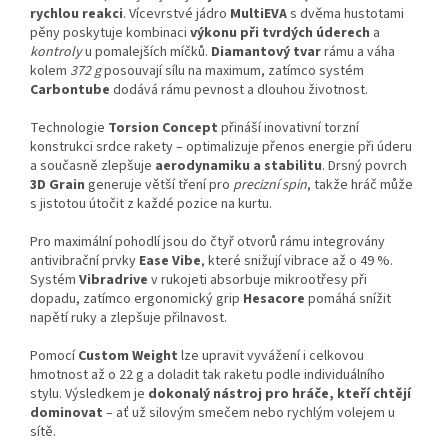
rychlou reakci
. Vícevrstvé jádro
MultiEVA
s dvěma hustotami
pěny poskytuje kombinaci
výkonu při tvrdých úderech
a
kontroly
u pomalejších míčků.
Diamantový tvar
rámu a váha
kolem
372 g
posouvají sílu na maximum, zatímco systém
Carbontube
dodává rámu pevnost a dlouhou životnost.
Technologie
Torsion Concept
přináší inovativní torzní
konstrukci srdce rakety – optimalizuje přenos energie při úderu
a současně zlepšuje
aerodynamiku a stabilitu
. Drsný povrch
3D Grain
generuje větší tření pro
precizní spin
, takže hráč může
s jistotou útočit z každé pozice na kurtu.
Pro maximální pohodlí jsou do čtyř otvorů rámu integrovány
antivibrační prvky
Ease Vibe
, které snižují vibrace až o 49 %.
Systém
Vibradrive
v rukojeti absorbuje mikrootřesy při
dopadu, zatímco ergonomický grip
Hesacore
pomáhá snížit
napětí ruky a zlepšuje přilnavost.
Pomocí
Custom Weight
lze upravit vyvážení i celkovou
hmotnost až o 22 g a doladit tak raketu podle individuálního
stylu. Výsledkem je
dokonalý nástroj pro hráče, kteří chtějí
dominovat
– ať už silovým smečem nebo rychlým volejem u
sítě.