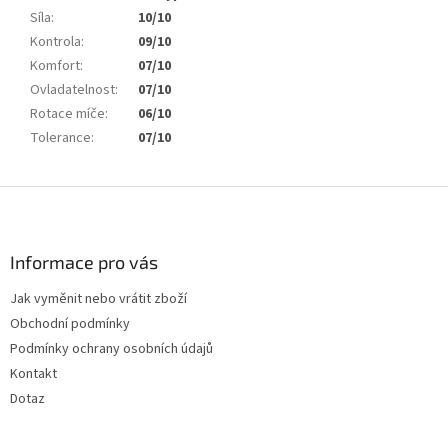
Síla
:
10/10
Kontrola
:
09/10
Komfort
:
07/10
Ovladatelnost
:
07/10
Rotace míče
:
06/10
Tolerance
:
07/10
Z
á
p
a
Informace pro vás
t
Jak vyměnit nebo vrátit zboží
í
Obchodní podmínky
Podmínky ochrany osobních údajů
Kontakt
Dotaz