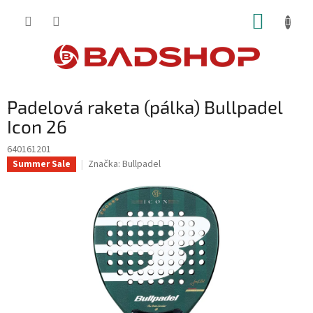
Přejít
NÁKUP
na
obsah
KOŠÍK
Padelová raketa (pálka) Bullpadel
Icon 26
640161201
Značka:
Bullpadel
Summer Sale