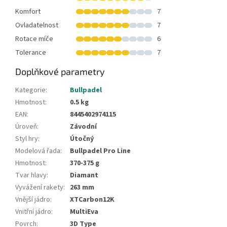
Komfort
7
Ovladatelnost
7
Rotace míče
6
Tolerance
7
Doplňkové parametry
Kategorie
:
Bullpadel
Hmotnost
:
0.5 kg
EAN
:
8445402974115
Úroveň
:
Závodní
Styl hry
:
Útočný
Modelová řada
:
Bullpadel Pro Line
Hmotnost
:
370-375 g
Tvar hlavy
:
Diamant
Vyvážení rakety
:
263 mm
Vnější jádro
:
XTCarbon12K
Vnitřní jádro
:
MultiEva
Povrch
:
3D Type