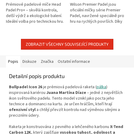
Prémiové padelové míče Head
Wilson Premier Padel jsou
Padel Pro+ – skvělá kontrola,
oficiální míčky série Premier
delší výdrž a ekologické balení.
Padel, navržené speciálně pro
Ideální volba pro technickou hru.
hru na rychlých površích. Díky
novému jádru a odolnému filcu
Dura-Weave Felt míčky mírně...
ZOBRAZIT VŠECHNY SOUVISEJÍCÍ PRODUKTY
Popis
Diskuze
Značka
Ostatní informace
Detailní popis produktu
Bullpadel Icon 26
je prémiová padelová raketa (
pálka
)
inspirovaná kariérou
Juana Martí­na Díaze
– jedné z největších
ikon světového padelu. Tento model vznikl jako pocta jeho
technice a dominanci na kurtu. Je určen hráčům, kteří hrají
ofenzivní styl
a chtějí převzít kontrolu nad výměnou silnými a
precizními údery.
Raketa je konstruována z pevného a lehčeného karbonu
X-Tend
Carbon 12K
, který zajišťuje
vysokou tuhost, odolnost a