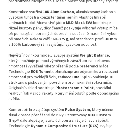
prodloužené rukojeti nabízí ideální vlastnosti pro útočný styl hry.
Konstrukce využívá
18K Alum Carbon
, aluminizovaný karbon s
vysokou tuhostí a konzistentními herními vlastnostmi i při
změnách teplot. Vícevrstvé jádro
MLD Black EVA
kombinuje
různé hustoty pěny, díky čemuž poskytuje výborný výstup míče
při pomalejších obranných úderech a současně maximální výkon
při smečích. Raketa váží
360–375 g
, má standardní profil
38 mm
a 100% karbonový rám zajišťující vysokou odolnost.
Největší novinkou modelu 2026 je systém
Weight Balance
,
který umožňuje pomocí výměnných závaží upravit celkovou
hmotnost i vyvážení rakety přesně podle preferencí hráče.
Technologie
EOS Tunnel
optimalizuje aerodynamiku a rozložení
hmotnosti pro rychlejší švih, zatímco
Dual Spin
kombinuje 3D
strukturu s pískovaným povrchem pro maximální rotaci míče.
Originální vzhled podtrhuje
Photochromic Paint
, speciální
reaktivní lak v srdci rakety, který mění odstín podle dopadajícího
světla.
Komfort při hře zajišťuje systém
Pulse System
, který účinně
tlumí vibrace přenášené do ruky. Patentovaný
NOX Custom
Grip®
dále zlepšuje jistotu úchopu a snižuje únavu zápěstí.
Technologie
Dynamic Composite Structure (DCS)
zvyšuje