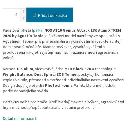
Přidat do košíku
Padelová raketa (
pálka
)
NOX AT10 Genius Attack 18K Alum XTREM
2026 by Agustín Tapia
je špičkový model navržený ve spolupráci s
Agustínem Tapiou pro profesionální a výkonnostní hráče, kteří chtějí
dominovat útočné hře. Diamantový tvar, vysoké vyvážení a
prodloužená rukojeť zajišťují maximální razanci smečí i agresivních
volejů.
Karbon
18K Alum
, vícevrstvé jádro
MLD Black EVA
a technologie
Weight Balance
,
Dual Spin
či
EOS Tunnel
poskytují kombinaci
explozivní síly, přesnosti a možnosti individuálního nastavení vyvážení.
Design doplňuje efektní
Photochromic Paint
, která mění odstín
podle dopadajícího světla.
Perfektní volba pro hráče, kteří hledají maximální výkon, agresivní styl
hry a možnost přizpůsobit raketu vlastním preferencím.
Detailní informace