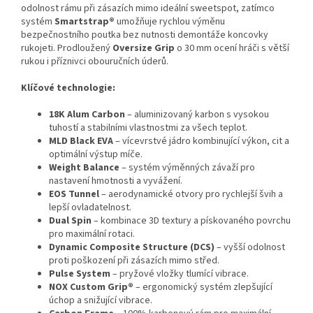
odolnost rámu při zásazích mimo ideální sweetspot, zatímco
systém
Smartstrap®
umožňuje rychlou výměnu
bezpečnostního poutka bez nutnosti demontáže koncovky
rukojeti. Prodloužený
Oversize Grip
o 30 mm ocení hráči s větší
rukou i příznivci obouručních úderů.
Klíčové technologie:
18K Alum Carbon
– aluminizovaný karbon s vysokou
tuhostí a stabilními vlastnostmi za všech teplot.
MLD Black EVA
– vícevrstvé jádro kombinující výkon, cit a
optimální výstup míče.
Weight Balance
– systém výměnných závaží pro
nastavení hmotnosti a vyvážení.
EOS Tunnel
– aerodynamické otvory pro rychlejší švih a
lepší ovladatelnost.
Dual Spin
– kombinace 3D textury a pískovaného povrchu
pro maximální rotaci.
Dynamic Composite Structure (DCS)
– vyšší odolnost
proti poškození při zásazích mimo střed.
Pulse System
– pryžové vložky tlumící vibrace.
NOX Custom Grip®
– ergonomický systém zlepšující
úchop a snižující vibrace.