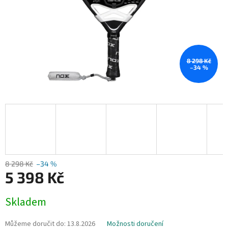
8 298 Kč
–34 %
8 298 Kč
–34 %
5 398 Kč
Měrná
Skladem
cena:
Můžeme doručit do:
13.8.2026
Možnosti doručení