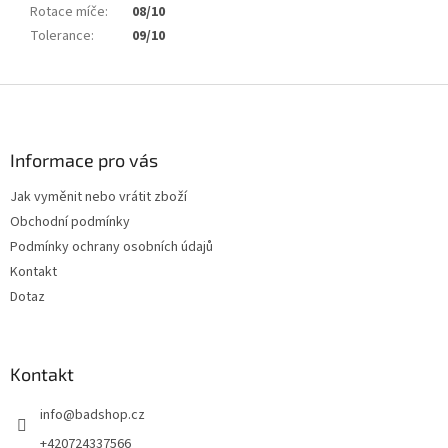
Rotace míče
:
08/10
Tolerance
:
09/10
Z
á
p
a
Informace pro vás
t
Jak vyměnit nebo vrátit zboží
í
Obchodní podmínky
Podmínky ochrany osobních údajů
Kontakt
Dotaz
Kontakt
info
@
badshop.cz
+420724337566