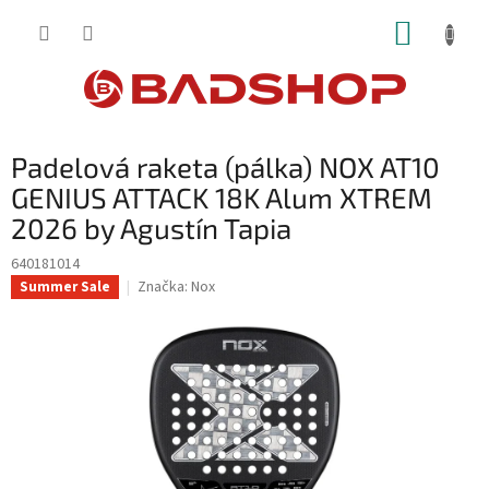
Přejít
NÁKUP
na
obsah
KOŠÍK
Padelová raketa (pálka) NOX AT10
GENIUS ATTACK 18K Alum XTREM
2026 by Agustín Tapia
640181014
Značka:
Nox
Summer Sale