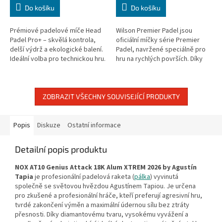
Do košíku
Do košíku
Prémiové padelové míče Head
Wilson Premier Padel jsou
Padel Pro+ – skvělá kontrola,
oficiální míčky série Premier
delší výdrž a ekologické balení.
Padel, navržené speciálně pro
Ideální volba pro technickou hru.
hru na rychlých površích. Díky
novému jádru a odolnému filcu
Dura-Weave Felt míčky mírně...
ZOBRAZIT VŠECHNY SOUVISEJÍCÍ PRODUKTY
Popis
Diskuze
Ostatní informace
Detailní popis produktu
NOX AT10 Genius Attack 18K Alum XTREM 2026 by Agustín
Tapia
je profesionální padelová raketa (
pálka
) vyvinutá
společně se světovou hvězdou Agustínem Tapiou. Je určena
pro zkušené a profesionální hráče, kteří preferují agresivní hru,
tvrdé zakončení výměn a maximální údernou sílu bez ztráty
přesnosti. Díky diamantovému tvaru, vysokému vyvážení a