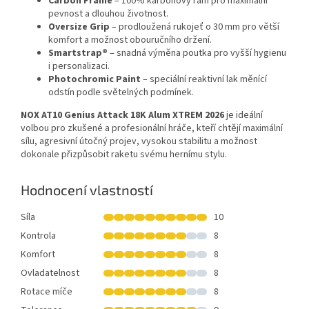
Carbon Frame
– 100% karbonový rám pro maximální
pevnost a dlouhou životnost.
Oversize Grip
– prodloužená rukojeť o 30 mm pro větší
komfort a možnost obouručního držení.
Smartstrap®
– snadná výměna poutka pro vyšší hygienu
i personalizaci.
Photochromic Paint
– speciální reaktivní lak měnící
odstín podle světelných podmínek.
NOX AT10 Genius Attack 18K Alum XTREM 2026
je ideální
volbou pro zkušené a profesionální hráče, kteří chtějí maximální
sílu, agresivní útočný projev, vysokou stabilitu a možnost
dokonale přizpůsobit raketu svému hernímu stylu.
Hodnocení vlastností
Síla
10
Kontrola
8
Komfort
8
Ovladatelnost
8
Rotace míče
8