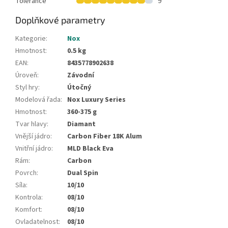
Tolerance
9
Doplňkové parametry
Kategorie
:
Nox
Hmotnost
:
0.5 kg
EAN
:
8435778902638
Úroveň
:
Závodní
Styl hry
:
Útočný
Modelová řada
:
Nox Luxury Series
Hmotnost
:
360-375 g
Tvar hlavy
:
Diamant
Vnější jádro
:
Carbon Fiber 18K Alum
Vnitřní jádro
:
MLD Black Eva
Rám
:
Carbon
Povrch
:
Dual Spin
Síla
:
10/10
Kontrola
:
08/10
Komfort
:
08/10
Ovladatelnost
:
08/10