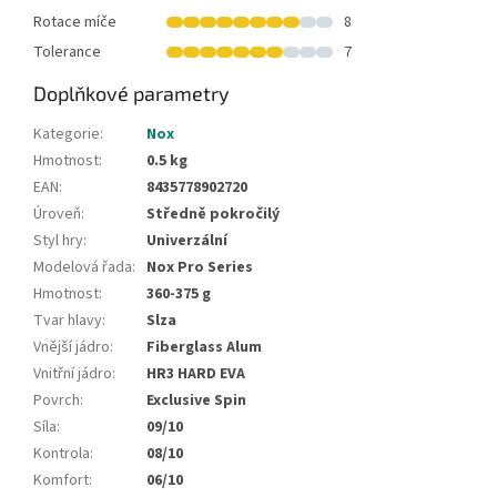
Rotace míče
8
Tolerance
7
Doplňkové parametry
Kategorie
:
Nox
Hmotnost
:
0.5 kg
EAN
:
8435778902720
Úroveň
:
Středně pokročilý
Styl hry
:
Univerzální
Modelová řada
:
Nox Pro Series
Hmotnost
:
360-375 g
Tvar hlavy
:
Slza
Vnější jádro
:
Fiberglass Alum
Vnitřní jádro
:
HR3 HARD EVA
Povrch
:
Exclusive Spin
Síla
:
09/10
Kontrola
:
08/10
Komfort
:
06/10