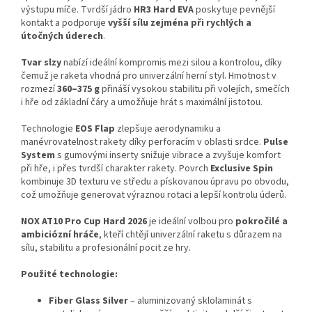
výstupu míče. Tvrdší jádro
HR3 Hard EVA
poskytuje pevnější
kontakt a podporuje
vyšší sílu zejména při rychlých a
útočných úderech
.
Tvar
slzy
nabízí ideální kompromis mezi silou a kontrolou, díky
čemuž je raketa vhodná pro univerzální herní styl. Hmotnost v
rozmezí
360–375 g
přináší vysokou stabilitu při volejích, smečích
i hře od základní čáry a umožňuje hrát s maximální jistotou.
Technologie
EOS Flap
zlepšuje aerodynamiku a
manévrovatelnost rakety díky perforacím v oblasti srdce.
Pulse
System
s gumovými inserty snižuje vibrace a zvyšuje komfort
při hře, i přes tvrdší charakter rakety. Povrch
Exclusive Spin
kombinuje 3D texturu ve středu a pískovanou úpravu po obvodu,
což umožňuje generovat výraznou rotaci a lepší kontrolu úderů.
NOX AT10 Pro Cup Hard 2026
je ideální volbou pro
pokročilé a
ambiciózní hráče
, kteří chtějí univerzální raketu s důrazem na
sílu, stabilitu a profesionální pocit ze hry.
Použité technologie:
Fiber Glass Silver
– aluminizovaný sklolaminát s