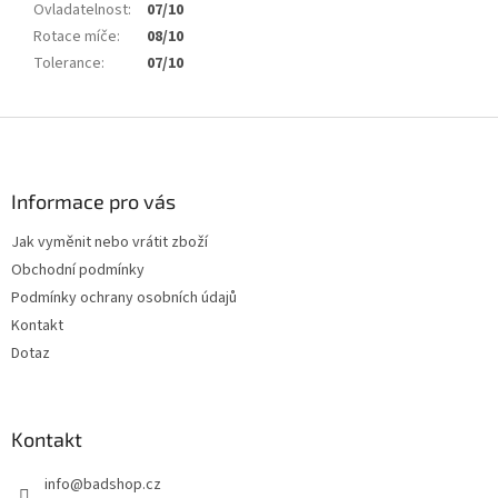
Ovladatelnost
:
07/10
Rotace míče
:
08/10
Tolerance
:
07/10
Z
á
p
a
Informace pro vás
t
Jak vyměnit nebo vrátit zboží
í
Obchodní podmínky
Podmínky ochrany osobních údajů
Kontakt
Dotaz
Kontakt
info
@
badshop.cz