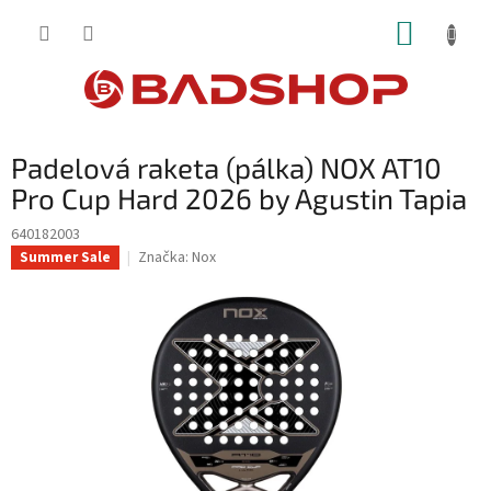
Přejít
NÁKUP
na
obsah
KOŠÍK
Padelová raketa (pálka) NOX AT10
Pro Cup Hard 2026 by Agustin Tapia
640182003
Značka:
Nox
Summer Sale