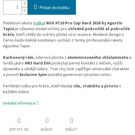
Přidat do košíku
Padelová raketa (
pálka
)
NOX AT10 Pro Cup Hard 2026 by Agustín
Tapia
je výkonný model určený pro
středně pokročilé až pokročilé
hráče
, kteří chtějí do své hry přidat více razance. Moderní design v
černo-šedo-hnědé kombinaci vychází z formy profesionální rakety
Agustína Tapie.
Karbonový rám
, úderová plocha z
aluminizovaného sklolaminátu
a
tvrdší jádro
HR3 Hard EVA
poskytují pevný kontakt s míčem, vyšší
dynamiku a silnější údery. Tvar slzy tvar zajišťuje univerzální charakter
a povrch
Exclusive Spin
pomáhá generovat výraznou rotaci.
Perfektní volba pro hráče, kteří hledají
sílu, stabilitu a jistotu
v
každém úderu.
Detailní informace
ZEPTAT SE
HLÍDAT
SDÍLET