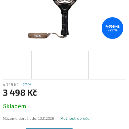
4 798 Kč
–27 %
4 798 Kč
–27 %
3 498 Kč
Měrná
Skladem
cena:
Můžeme doručit do:
12.8.2026
Možnosti doručení