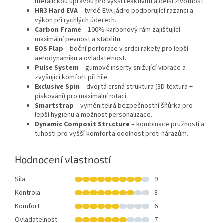
metalickou úpravou pro vyšší reaktivitu a delší životnost.
HR3 Hard EVA
– tvrdé EVA jádro podporující razanci a
výkon při rychlých úderech.
Carbon Frame
– 100% karbonový rám zajišťující
maximální pevnost a stabilitu.
EOS Flap
– boční perforace v srdci rakety pro lepší
aerodynamiku a ovladatelnost.
Pulse System
– gumové inserty snižující vibrace a
zvyšující komfort při hře.
Exclusive Spin
– dvojitá drsná struktura (3D textura +
pískování) pro maximální rotaci.
Smartstrap
– vyměnitelná bezpečnostní šňůrka pro
lepší hygienu a možnost personalizace.
Dynamic Composit Structure
– kombinace pružnosti a
tuhosti pro vyšší komfort a odolnost proti nárazům.
Hodnocení vlastností
Síla
9
Kontrola
8
Komfort
6
Ovladatelnost
7