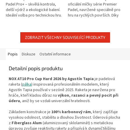
Padel Pro+ – skvělá kontrola,
oficiální míčky série Premier
delší výdrž a ekologické balení.
Padel, navržené speciálně pro
Ideální volba pro technickou hru.
hru na rychlých površích. Díky
novému jádru a odolnému filcu
Dura-Weave Felt míčky mírně...
ZOBRAZIT VŠECHNY SOUVISEJÍCÍ PRODUKTY
Popis
Diskuze
Ostatní informace
Detailní popis produktu
NOX AT10 Pro Cup Hard 2026 by Agustín Tapia
je padelová
raketa (
pálka
) inspirovaná profesionálním modelem, který
Agustín Tapia používal v sezóně 2025. Raketa je navržena pro
hráče, kteří kladou důraz na
výkon, razanci a pevný pocit při
úderu
, aniž by se vzdali univerzální hratelnosti.
Základem konstrukce je
100% karbonový rám
, který zajišťuje
vysokou odolnost, stabilitu a dlouhou životnost. Úderová plocha
z
Fiberglass Alum
(aluminizovaný sklolaminát) s metalickou
úpravou zvyšuje reaktivitu rakety a přispívá k dynamičtějšímu