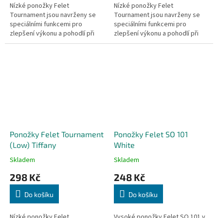
Nízké ponožky Felet
Nízké ponožky Felet
Tournament jsou navrženy se
Tournament jsou navrženy se
speciálními funkcemi pro
speciálními funkcemi pro
zlepšení výkonu a pohodlí při
zlepšení výkonu a pohodlí při
hře, udržují nohy v suchu a
hře, udržují nohy v suchu a
zabraňují nadměrné vlhkosti,
zabraňují nadměrné vlhkosti,
která může...
která může...
Ponožky Felet Tournament
Ponožky Felet SO 101
(Low) Tiffany
White
Skladem
Skladem
298 Kč
248 Kč
Do košíku
Do košíku
Nízké ponožky Felet
Vysoké ponožky Felet SO 101 v