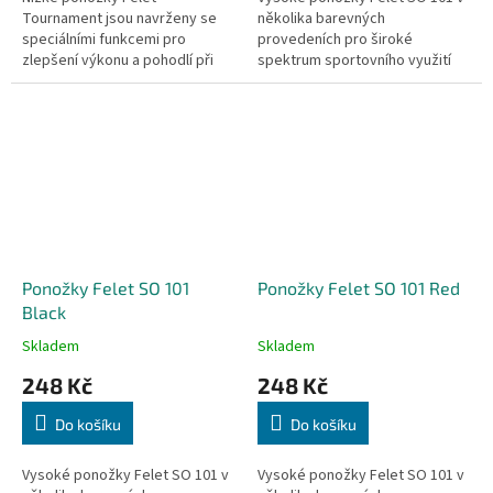
Tournament jsou navrženy se
několika barevných
speciálními funkcemi pro
provedeních pro široké
zlepšení výkonu a pohodlí při
spektrum sportovního využití
hře, udržují nohy v suchu a
jsou komfortně měkké, lehké a
zabraňují nadměrné vlhkosti,
elastické.
která může...
Ponožky Felet SO 101
Ponožky Felet SO 101 Red
Black
Skladem
Skladem
248 Kč
248 Kč
Do košíku
Do košíku
Vysoké ponožky Felet SO 101 v
Vysoké ponožky Felet SO 101 v