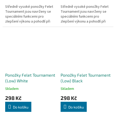
Středně vysoké ponožky Felet
Středně vysoké ponožky Felet
Tournament jsou navrženy se
Tournament jsou navrženy se
speciálními funkcemi pro
speciálními funkcemi pro
zlepšení výkonu a pohodlí při
zlepšení výkonu a pohodlí při
hře, udržují nohy v suchu a
hře, udržují nohy v suchu a
zabraňují nadměrné vlhkosti,
zabraňují nadměrné vlhkosti,
která...
která...
Ponožky Felet Tournament
Ponožky Felet Tournament
(Low) White
(Low) Black
Skladem
Skladem
298 Kč
298 Kč
Do košíku
Do košíku