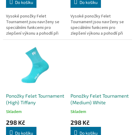
Do košíku
Do košíku
Vysoké ponožky Felet
Vysoké ponožky Felet
Tournament jsou navrženy se
Tournament jsou navrženy se
speciálními funkcemi pro
speciálními funkcemi pro
zlepšení výkonu a pohodlí při
zlepšení výkonu a pohodlí při
hře, udržují nohy v suchu a
hře, udržují nohy v suchu a
zabraňují nadměrné vlhkosti,
zabraňují nadměrné vlhkosti,
která může...
která může...
Ponožky Felet Tournament
Ponožky Felet Tournament
(High) Tiffany
(Medium) White
Skladem
Skladem
298 Kč
298 Kč
Do košíku
Do košíku