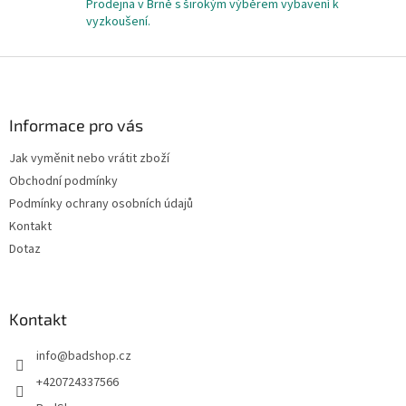
Prodejna v Brně s širokým výběrem vybavení k
i
vyzkoušení.
s
u
Z
á
p
a
Informace pro vás
t
Jak vyměnit nebo vrátit zboží
í
Obchodní podmínky
Podmínky ochrany osobních údajů
Kontakt
Dotaz
Kontakt
info
@
badshop.cz
+420724337566