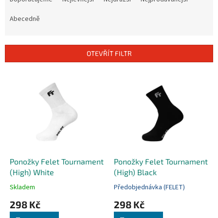
z
e
Abecedně
n
í
p
OTEVŘÍT FILTR
r
o
V
d
ý
u
p
k
i
t
s
ů
p
r
o
d
Ponožky Felet Tournament
Ponožky Felet Tournament
u
(High) White
(High) Black
k
Skladem
Předobjednávka (FELET)
t
298 Kč
298 Kč
ů