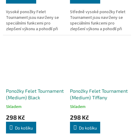
Vysoké ponožky Felet
Středně vysoké ponožky Felet
Tournament jsou navrženy se
Tournament jsou navrženy se
speciálními funkcemi pro
speciálními funkcemi pro
zlepšení výkonu a pohodlí při
zlepšení výkonu a pohodlí při
hře, udržují nohy v suchu a
hře, udržují nohy v suchu a
zabraňují nadměrné vlhkosti,
zabraňují nadměrné vlhkosti,
která může...
která...
Ponožky Felet Tournament
Ponožky Felet Tournament
(Medium) Black
(Medium) Tiffany
Skladem
Skladem
298 Kč
298 Kč
Do košíku
Do košíku