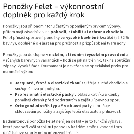
Ponožky Felet – výkonnostní
doplněk pro každý krok
Ponožky jsou při badmintonu častým opomíjeným prvkem výbavy,
přitom mají zásadní vliv na
pohodlí, stabilitu i ochranu chodidla
.
Felet přináší sportovní ponožky ve
vysoké bavlněné kvalitě
(až 82 %
bavlny), doplněné o
elastan
pro pružnost a přizpůsobení tvaru nohy.
Ponožky jsou dostupné v
nízkém, středním i vysokém provedení
a
v různých barevných variantách – hodí se jak na trénink, tak na soutěžní
zápasy. Vysoká řada Tournament je navržena se speciálními prvky pro
maximální výkon:
Jacquard, froté a elastické tkaní
zajišťuje suché chodidlo a
snižuje únavu při pohybu.
Profesionální elastické pásky
v oblasti kotníku a klenby
pomáhají chránit před podvrtnutím a zajišťují pevnou oporu.
Ortogonální střih typu Y v oblasti paty
zabraňuje
sklouzávání ponožky a zajišťuje lepší elasticitu a přilnavost.
Badmintonová ponožka Felet není jen detail – je to funkční výbava,
která podpoří vaši stabilitu i pohodlí v každém směru. Vhodné i pro
další halové sporty nebo intenzivní trénink.