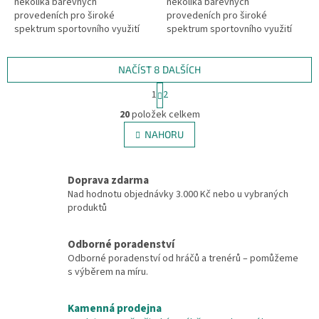
několika barevných
několika barevných
provedeních pro široké
provedeních pro široké
spektrum sportovního využití
spektrum sportovního využití
jsou komfortně měkké, lehké a
jsou komfortně měkké, lehké a
elastické.
elastické.
NAČÍST 8 DALŠÍCH
S
1
2
t
O
r
20
položek celkem
v
á
l
NAHORU
n
á
k
d
o
v
a
Doprava zdarma
á
c
Nad hodnotu objednávky 3.000 Kč nebo u vybraných
n
í
produktů
í
p
r
v
Odborné poradenství
k
Odborné poradenství od hráčů a trenérů – pomůžeme
y
s výběrem na míru.
v
ý
Kamenná prodejna
p