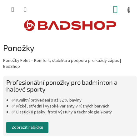
Přejít
NÁKUP
na
obsah
KOŠÍK
Ponožky
Ponožky Felet – Komfort, stabilita a podpora pro každý zápas |
BadShop
Profesionální ponožky pro badminton a
halové sporty
✅ Kvalitní provedení s až 82 % bavlny
✅ Nízké, střední i vysoké varianty v různých barvách
✅ Elastické pásky, froté výztuhy a technologie Y-paty
Zobrazit nabídku