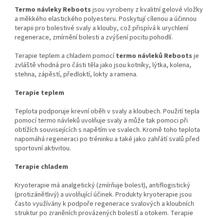
Termo návleky Reboots
jsou vyrobeny z kvalitní gelové vložky
a měkkého elastického polyesteru. Poskytují cílenou a účinnou
terapii pro bolestivé svaly a klouby, což přispívá k urychlení
regenerace, zmírnění bolesti a zvýšení pocitu pohodlí.
Terapie teplem a chladem pomocí
termo návleků Reboots
je
zvláště vhodná pro části těla jako jsou kotníky, lýtka, kolena,
stehna, zápěstí, předloktí, lokty a ramena.
Terapie teplem
Teplota podporuje krevní oběh v svaly a kloubech. Použití tepla
pomocí termo návleků uvolňuje svaly a může tak pomoci při
obtížích souvisejících s napětím ve svalech. Kromě toho teplota
napomáhá regeneraci po tréninku a také jako zahřátí svalů před
sportovní aktivitou.
Terapie chladem
Kryoterapie má analgetický (zmírňuje bolest), antiflogistický
(protizánětlivý) a uvolňující účinek. Produkty kryoterapie jsou
často využívány k podpoře regenerace svalových a kloubních
struktur po zraněních provázených bolestí a otokem. Terapie