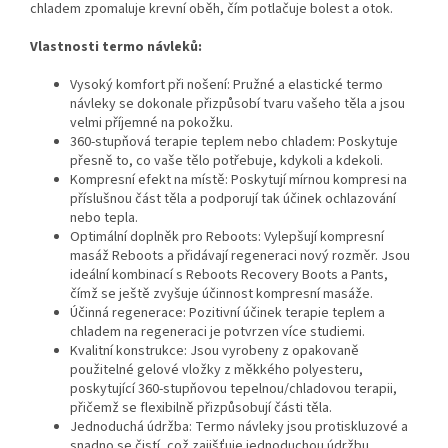
chladem zpomaluje krevní oběh, čím potlačuje bolest a otok.
Vlastnosti termo návleků:
Vysoký komfort při nošení: Pružné a elastické termo
návleky se dokonale přizpůsobí tvaru vašeho těla a jsou
velmi příjemné na pokožku.
360-stupňová terapie teplem nebo chladem: Poskytuje
přesně to, co vaše tělo potřebuje, kdykoli a kdekoli.
Kompresní efekt na místě: Poskytují mírnou kompresi na
příslušnou část těla a podporují tak účinek ochlazování
nebo tepla.
Optimální doplněk pro Reboots: Vylepšují kompresní
masáž Reboots a přidávají regeneraci nový rozměr. Jsou
ideální kombinací s Reboots Recovery Boots a Pants,
čímž se ještě zvyšuje účinnost kompresní masáže.
Účinná regenerace: Pozitivní účinek terapie teplem a
chladem na regeneraci je potvrzen více studiemi.
Kvalitní konstrukce: Jsou vyrobeny z opakovaně
použitelné gelové vložky z měkkého polyesteru,
poskytující 360-stupňovou tepelnou/chladovou terapii,
přičemž se flexibilně přizpůsobují části těla.
Jednoduchá údržba: Termo návleky jsou protiskluzové a
snadno se čistí, což zajišťuje jednoduchou údržbu.