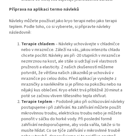
Příprava na aplikaci termo návleků
Návleky můžete používat jako kryo terapii nebo jako terapii
teplem. Podle toho, co si vyberete, si připravte návleky
následovně:
Terapie chladem
– Návleky uchovávejte v chladničce
nebo v mrazničce. Záleží na vás, jakou intenzitu chladu
chcete pocítit. Návleky ani při -20 stupních v mrazničce
nezmrznou na kost, ale stále si udržují své vlastnosti
pružnosti a elasticity. Z našich zkušeností můžeme
potvrdit, že většina našich zákazníků je uchovává v
mrazničce po celou dobu. Před aplikací je vyndejte z
mrazničky a navlékněte si je přímo na pokožku nebo na
nějaký kus oblečení. Kryo efekt trvá přibližně 20 minut a
poté se začnou vlivem tělesného tepla ohřívat.
Terapie teplem
– Podobně jako při ochlazování návleky
postupujeme i při zahřívání. Na zahřívání můžete použít
mikrovlnnou troubu, elektrickou troubu nebo je můžete
ponořit v sáčku do horké vody. Při poslední formě
zahřívání nedoporučujeme, aby voda vařila, takže si to
musíte hlídat. Co se týče zahřívání v mikrovlnné troubě