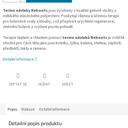
Termo návleky Reboots
jsou vyrobeny z kvalitní gelové vložky a
měkkého elastického polyesteru. Poskytují cílenou a účinnou terapii
pro bolestivé svaly a klouby, což přispívá k urychlení regenerace,
zmírnění bolesti a zvýšení pocitu pohodlí.
Terapie teplem a chladem pomocí
termo návleků Reboots
je zvláště
vhodná pro části těla jako jsou kotníky, lýtka, kolena, stehna, zápěstí,
předloktí, lokty a ramena.
Detailní informace
ZEPTAT SE
HLÍDAT
SDÍLET
Popis
Diskuze
Ostatní informace
Detailní popis produktu