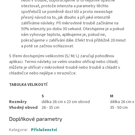
nebo v troubě, doporučujeme si to nejdříve opatrně
otestovat, protože intenzita a parametry těchto
spotřebičů se poměrně dost liší a proto neexistuje
přesný návod na to, jak dlouho a při jaké intenzitě
zahříváme návleky. Při mikrovlnné troubě začínáme na
50% intenzity po dobu 30 sekund. Otestujeme je a pokud
nám vyhovuje teplota, aplikujeme je, pokud ne,
pokračujeme v zahřívání dále. Efekt trvá přibližně 20 minut
a poté se začnou ochlazovat.
S třemi dostupnými velikostmi (S/ M/ L) zaručují pohodlnou
aplikaci. Termo návleky se velmi snadno ohřívají nebo chladí;
můžete je ohřívat v mikrovlnné troubě nebo troubě a chladit v
chladničce nebo nejlépe v mrazničce.
TABULKA VELIKOSTÍ
S
M
Rozměry
délka 26 cm x 23 sm obvod
délka 26 cm 
Vhodný obvod
26 - 35 cm
35 - 50 cm
Doplňkové parametry
Kategorie
:
Příslušenství