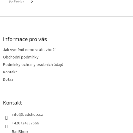
Počet ks
:
2
Z
á
p
a
Informace pro vás
t
Jak vyměnit nebo vrátit zboží
í
Obchodní podmínky
Podmínky ochrany osobních údajů
Kontakt
Dotaz
Kontakt
info
@
badshop.cz
+420724337566
BadShop