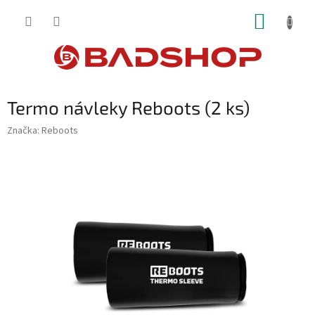
Přejít
NÁKUP
na
obsah
KOŠÍK
Termo návleky Reboots (2 ks)
Značka:
Reboots