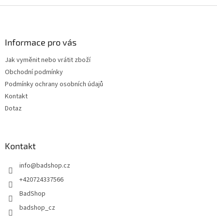
Z
á
p
a
Informace pro vás
t
Jak vyměnit nebo vrátit zboží
í
Obchodní podmínky
Podmínky ochrany osobních údajů
Kontakt
Dotaz
Kontakt
info
@
badshop.cz
+420724337566
BadShop
badshop_cz