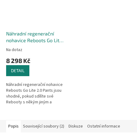
Náhradní regenerační
nohavice Reboots Go Lite
2.0 Pants
Na dotaz
8 298 Kč
DETAIL
Náhradní regenerační nohavice
Reboots Go Lite 2.0 Pants jsou
vhodné, pokud sdílíte své
Rebooty s někým jiným a
potřebujete druhý pár pro svůj
set? Upozorňujeme, že se
jedná...
Popis
Související soubory (2)
Diskuze
Ostatní informace