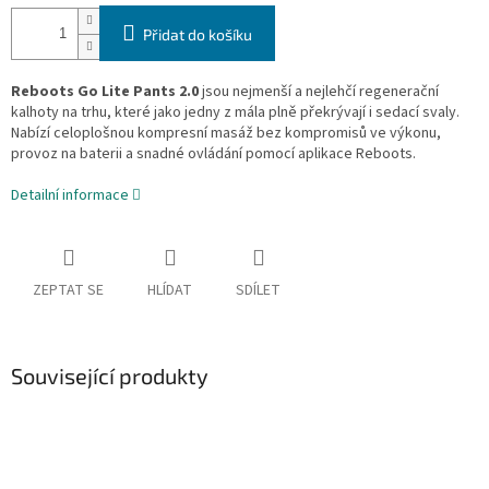
Přidat do košíku
Reboots Go Lite Pants 2.0
jsou nejmenší a nejlehčí regenerační
kalhoty na trhu, které jako jedny z mála plně překrývají i sedací svaly.
Nabízí celoplošnou kompresní masáž bez kompromisů ve výkonu,
provoz na baterii a snadné ovládání pomocí aplikace Reboots.
Detailní informace
ZEPTAT SE
HLÍDAT
SDÍLET
Související produkty