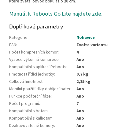
které zvětší obvod boků až o
20 cm
.
Manuál k Reboots Go Lite najdete zde.
Doplňkové parametry
Kategorie
:
Nohavice
EAN
:
Zvolte variantu
Počet kompresních komor
:
4
Vysoce výkonná komprese
:
Ano
Kompatibilní s aplikací Reboots
:
Ano
Hmotnost řídící jednotky
:
0,7 kg
Celková hmotnost
:
2,85 kg
Mobilní použití díky dobíjecí baterii
:
Ano
Funkce počáteční fáze
:
Ano
Počet programů
:
7
Kompatibilní s botami
:
Ano
Kompatibilní s kalhotami
:
Ano
Deaktivovatelné komory
:
Ano