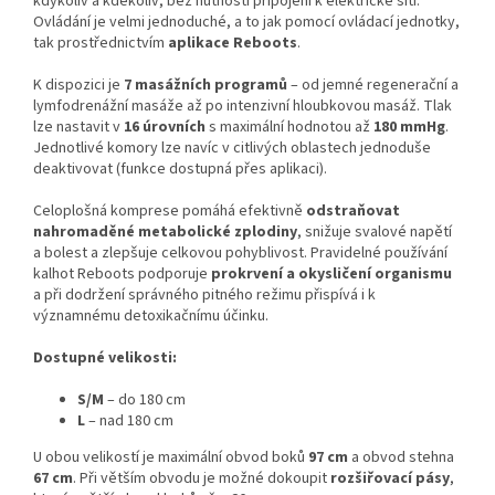
kdykoliv a kdekoliv, bez nutnosti připojení k elektrické síti.
Ovládání je velmi jednoduché, a to jak pomocí ovládací jednotky,
tak prostřednictvím
aplikace Reboots
.
K dispozici je
7 masážních programů
– od jemné regenerační a
lymfodrenážní masáže až po intenzivní hloubkovou masáž. Tlak
lze nastavit v
16 úrovních
s maximální hodnotou až
180 mmHg
.
Jednotlivé komory lze navíc v citlivých oblastech jednoduše
deaktivovat (funkce dostupná přes aplikaci).
Celoplošná komprese pomáhá efektivně
odstraňovat
nahromaděné metabolické zplodiny
, snižuje svalové napětí
a bolest a zlepšuje celkovou pohyblivost. Pravidelné používání
kalhot Reboots podporuje
prokrvení a okysličení organismu
a při dodržení správného pitného režimu přispívá i k
významnému detoxikačnímu účinku.
Dostupné velikosti:
S/M
– do 180 cm
L
– nad 180 cm
U obou velikostí je maximální obvod boků
97 cm
a obvod stehna
67 cm
. Při větším obvodu je možné dokoupit
rozšiřovací pásy
,