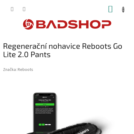
Přejít
NÁKUP
na
obsah
KOŠÍK
Regenerační nohavice Reboots Go
Lite 2.0 Pants
Značka:
Reboots