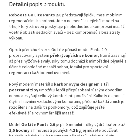
Detailní popis produktu
Reboots Go Lite Pants 2.0
představují špičku mezi mobilními
regeneračními kalhotami. Jde o nejmenší a nejlehčí model na
trhu, který zároveň poskytuje plnohodnotnou kompresní masáž
včetně oblasti sedacích svalů – bez kompromisů a bez ztráty
výkonu.
Oproti předchozí verzi Go Lite přináší model Pants 2.0
propracovaný systém
překrývajících se komor
, které zasahují
až přes hýžďové svaly. Díky tomu dochází k mimořádně plynulé a
účinné celoplošné masáži nohou, ideální pro sportovní
regeneraci i každodenní uvolnění.
Nový moderní materiál s
karbonovým designem
a
tři
postranní zipy
umožňují lepší přizpůsobení různým obvodům
nohou a zvyšují celkový komfort při používání. Kalhoty disponují
čtyřmi hlavními vzduchovými komorami, přičemž každá z nich je
rozdělena na další tři podkomory, což zajišťuje ještě
efektivnější a rovnoměrnější masáž.
Model
Go Lite Pants 2.0
je plně mobilní – díky výdrži baterie až
1,5 hodiny
a hmotnosti pouhých
4,2 kg
jej můžete používat