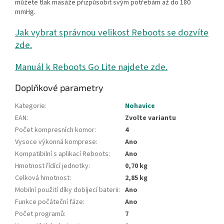
můžete tlak masáže přizpůsobit svým potřebám až do 180
mmHg.
Jak vybrat správnou velikost Reboots se dozvíte
zde.
Manuál k Reboots Go Lite najdete zde.
Doplňkové parametry
Kategorie
:
Nohavice
EAN
:
Zvolte variantu
Počet kompresních komor
:
4
Vysoce výkonná komprese
:
Ano
Kompatibilní s aplikací Reboots
:
Ano
Hmotnost řídící jednotky
:
0,70 kg
Celková hmotnost
:
2,85 kg
Mobilní použití díky dobíjecí baterii
:
Ano
Funkce počáteční fáze
:
Ano
Počet programů
:
7