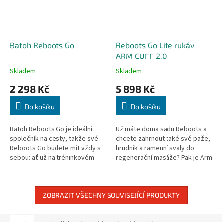
Batoh Reboots Go
Reboots Go Lite rukáv
ARM CUFF 2.0
Skladem
Skladem
2 298 Kč
5 898 Kč
Do košíku
Do košíku
Batoh Reboots Go je ideální
Už máte doma sadu Reboots a
společník na cesty, takže své
chcete zahrnout také své paže,
Reboots Go budete mít vždy s
hrudník a ramenní svaly do
sebou: ať už na tréninkovém
regenerační masáže? Pak je Arm
kempu, na běžecké dráze nebo
Cuff 2.0 přesně to, co
na dalším turnaji s týmem.
potřebujete! Prodává se jako
pár!
ZOBRAZIT VŠECHNY SOUVISEJÍCÍ PRODUKTY