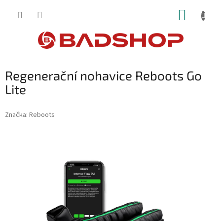
Přejít
NÁKUP
na
obsah
KOŠÍK
Regenerační nohavice Reboots Go
Lite
Značka:
Reboots