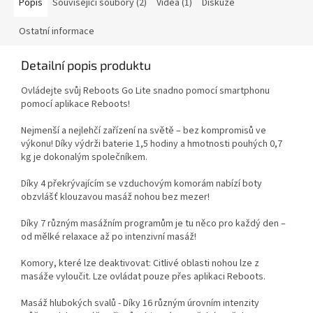
Popis
Související soubory (2)
Videa (1)
Diskuze
Ostatní informace
Detailní popis produktu
Ovládejte svůj Reboots Go Lite snadno pomocí smartphonu
pomocí aplikace Reboots!
Nejmenší a nejlehčí zařízení na světě – bez kompromisů ve
výkonu! Díky výdrži baterie 1,5 hodiny a hmotnosti pouhých 0,7
kg je dokonalým společníkem.
Díky 4 překrývajícím se vzduchovým komorám nabízí boty
obzvlášť klouzavou masáž nohou bez mezer!
Díky 7 různým masážním programům je tu něco pro každý den –
od mělké relaxace až po intenzivní masáž!
Komory, které lze deaktivovat: Citlivé oblasti nohou lze z
masáže vyloučit. Lze ovládat pouze přes aplikaci Reboots.
Masáž hlubokých svalů - Díky 16 různým úrovním intenzity