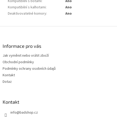
Kompatibilní s botami
:
Ano
Kompatibilní s kalhotami
:
Ano
Deaktivovatelné komory
:
Ano
Z
á
p
a
Informace pro vás
t
Jak vyměnit nebo vrátit zboží
í
Obchodní podmínky
Podmínky ochrany osobních údajů
Kontakt
Dotaz
Kontakt
info
@
badshop.cz