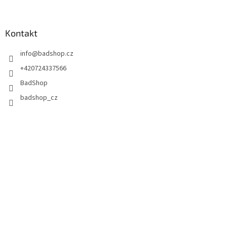
Kontakt
info
@
badshop.cz
+420724337566
BadShop
badshop_cz