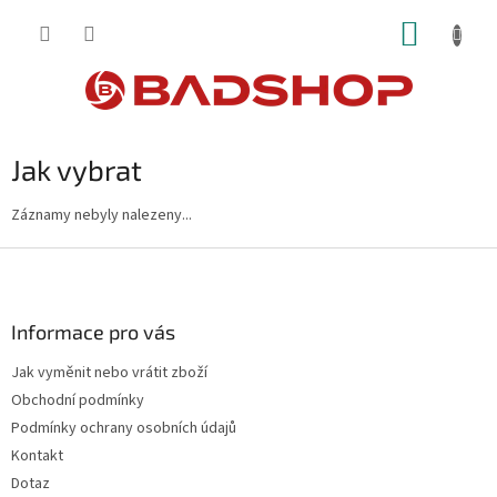
Přejít
NÁKUP
na
obsah
KOŠÍK
Jak vybrat
Záznamy nebyly nalezeny...
Z
á
p
a
Informace pro vás
t
Jak vyměnit nebo vrátit zboží
í
Obchodní podmínky
Podmínky ochrany osobních údajů
Kontakt
Dotaz