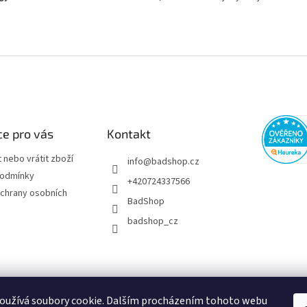
e pro vás
Kontakt
 nebo vrátit zboží
info
@
badshop.cz
podmínky
+420724337566
chrany osobních
BadShop
badshop_cz
oužívá soubory cookie. Dalším procházením tohoto webu