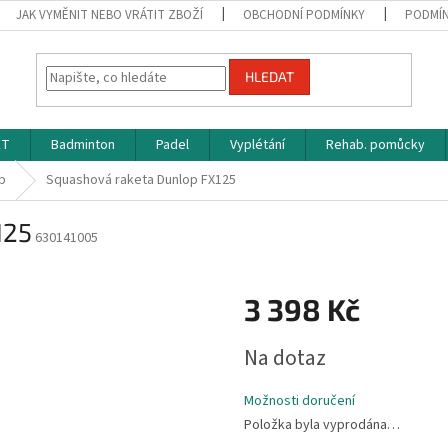
JAK VYMĚNIT NEBO VRÁTIT ZBOŽÍ
OBCHODNÍ PODMÍNKY
PODMÍN
HLEDAT
ET
Badminton
Padel
Vyplétání
Rehab. pomůcky
p
Squashová raketa Dunlop FX125
125
630141005
3 398 Kč
Měrná
Na dotaz
cena:
Možnosti doručení
Položka byla vyprodána…