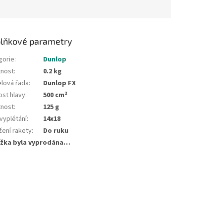
lňkové parametry
gorie
:
Dunlop
nost
:
0.2 kg
lová řada
:
Dunlop FX
ost hlavy
:
500 cm²
nost
:
125 g
vyplétání
:
14x18
žení rakety
:
Do ruku
žka byla vyprodána…