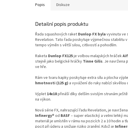
Popis
Diskuze
Detailní popis produktu
Řada squashových raket
Dunlop FX byla
vyvinuta ve 
Revelation. Tato řada poskytuje výjimečnou stabilitu 
tempo výměn s větší silou, citlivostí a pohodlím.
Raketa
Dunlop FX125
je volbou malajských hráček
Ai
stejně jako belgické hráčky
Tinne Gilis
. Je navržena p
ve hře.
Rám ve tvaru kapky poskytuje extra sílu a plocha výple
hmotnosti (125 g)
a vyvážení do ruky nabízí skvělou 
Výplet
14x18
přináší díky delším svislým strunám ještě 
na výkon.
Nová série FX, nahrazující řadu Revelation, je navržena
Infinergy®
od
BASF
– super elastický a velmi lehký 
materiál je umístěn v rámu na pozicích 2 a 10 hodin a t
pocit při úderu a snižuje riziko zranění. Když je
Infiner