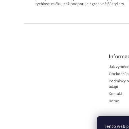
rychlosti míčku, což podporuje agresivnější styl hry.
Z
á
p
a
t
Informac
í
Jak vyměnit
Obchodní 
Podmínky o
údajů
Kontakt
Dotaz
Tento web p