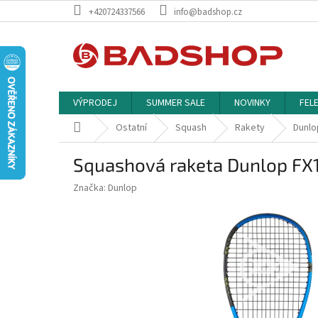
Přejít
+420724337566
info@badshop.cz
na
obsah
VÝPRODEJ
SUMMER SALE
NOVINKY
FEL
Domů
Ostatní
Squash
Rakety
Dunlo
Squashová raketa Dunlop FX
Značka:
Dunlop