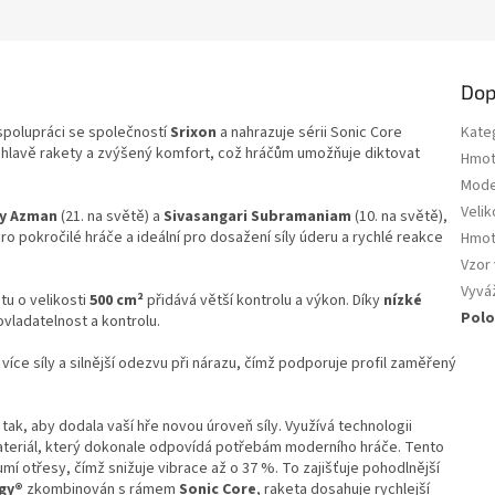
Dop
spolupráci se společností
Srixon
a nahrazuje sérii Sonic Core
Kate
v hlavě rakety a zvýšený komfort, což hráčům umožňuje diktovat
Hmot
Mode
Velik
fy Azman
(21. na světě) a
Sivasangari Subramaniam
(10. na světě),
ro pokročilé hráče a ideální pro dosažení síly úderu a rychlé reakce
Hmot
Vzor 
Vyvá
tu o velikosti
500 cm²
přidává větší kontrolu a výkon. Díky
nízké
Polo
ovladatelnost a kontrolu.
více síly a silnější odezvu při nárazu, čímž podporuje profil zaměřený
 tak, aby dodala vaší hře novou úroveň síly. Využívá technologii
materiál, který dokonale odpovídá potřebám moderního hráče. Tento
lumí otřesy, čímž snižuje vibrace až o 37 %. To zajišťuje pohodlnější
gy®
zkombinován s rámem
Sonic Core
, raketa dosahuje rychlejší