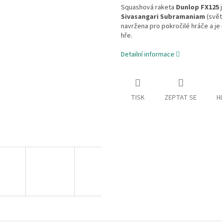
Squashová raketa
Dunlop FX125
Sivasangari Subramaniam
(svět
navržena pro pokročilé hráče a je
hře.
Detailní informace
TISK
ZEPTAT SE
H