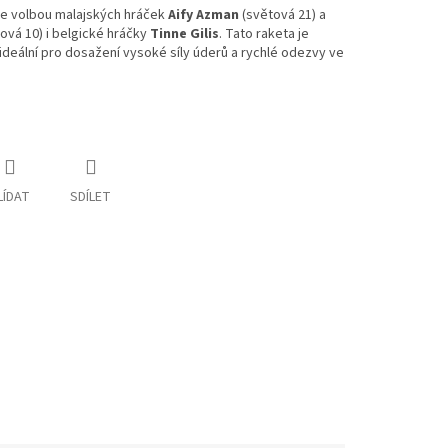
je volbou malajských hráček
Aify Azman
(světová 21) a
ová 10) i belgické hráčky
Tinne Gilis
. Tato raketa je
 ideální pro dosažení vysoké síly úderů a rychlé odezvy ve
LÍDAT
SDÍLET