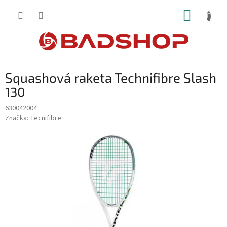
Přejít
NÁKUP
na
obsah
KOŠÍK
Squashová raketa Technifibre Slash
130
630042004
Značka:
Tecnifibre