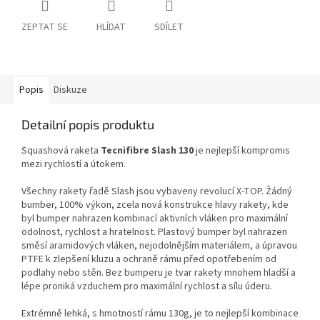
ZEPTAT SE
HLÍDAT
SDÍLET
Popis
Diskuze
Detailní popis produktu
Squashová raketa
Tecnifibre Slash 130
je nejlepší kompromis
mezi rychlostí a útokem
.
Všechny rakety řadě Slash jsou vybaveny revolucí X-TOP. Žádný
bumber, 100% výkon, zcela nová konstrukce hlavy rakety, kde
byl bumper nahrazen kombinací aktivních vláken pro maximální
odolnost, rychlost a hratelnost. Plastový bumper byl nahrazen
směsí aramidových vláken, nejodolnějším materiálem, a úpravou
PTFE k zlepšení kluzu a ochraně rámu před opotřebením od
podlahy nebo stěn. Bez bumperu je tvar rakety mnohem hladší a
lépe proniká vzduchem pro maximální rychlost a sílu úderu.
Extrémně lehká, s hmotností rámu 130g, je to nejlepší kombinace