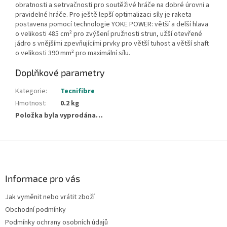
obratnosti a setrvačnosti pro soutěživé hráče na dobré úrovni a
pravidelné hráče. Pro ještě lepší optimalizaci síly je raketa
postavena pomocí technologie YOKE POWER: větší a delší hlava
o velikosti 485 cm² pro zvýšení pružnosti strun, užší otevřené
jádro s vnějšími zpevňujícími prvky pro větší tuhost a větší shaft
o velikosti 390 mm² pro maximální sílu.
Doplňkové parametry
Kategorie
:
Tecnifibre
Hmotnost
:
0.2 kg
Položka byla vyprodána…
Z
á
p
a
Informace pro vás
t
Jak vyměnit nebo vrátit zboží
í
Obchodní podmínky
Podmínky ochrany osobních údajů