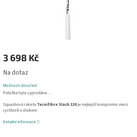
3 698 Kč
Měrná
Na dotaz
cena:
Možnosti doručení
Položka byla vyprodána…
Squashová raketa
Tecnifibre Slash 130
je nejlepší kompromis mezi
rychlostí a útokem
.
Detailní informace