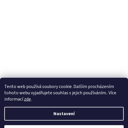
Tento web používá soubory cookie. Dalším procházením
tohoto webu vyjadřujete souhlas s jejich používáním.. Více
informací
zde
.
Vytvořil Shoptet
Nastavení
Copyright 2026
BadShop
. Všechna práva vyhrazena.
Upravit