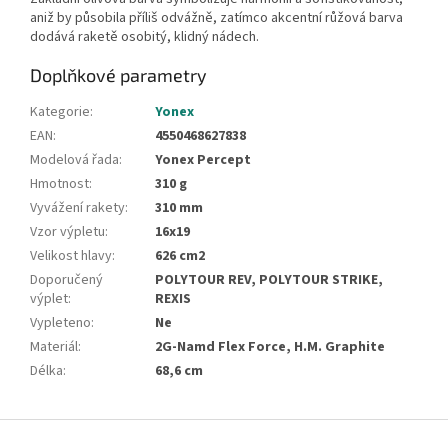
aniž by působila příliš odvážně, zatímco akcentní růžová barva
dodává raketě osobitý, klidný nádech.
Doplňkové parametry
Kategorie
:
Yonex
EAN
:
4550468627838
Modelová řada
:
Yonex Percept
Hmotnost
:
310 g
Vyvážení rakety
:
310 mm
Vzor výpletu
:
16x19
Velikost hlavy
:
626 cm2
Doporučený
POLYTOUR REV, POLYTOUR STRIKE,
výplet
:
REXIS
Vypleteno
:
Ne
Materiál
:
2G-Namd Flex Force, H.M. Graphite
Délka
:
68,6 cm
Z