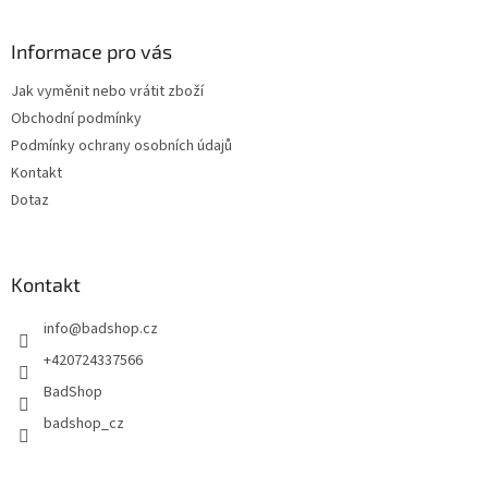
á
p
a
Informace pro vás
t
Jak vyměnit nebo vrátit zboží
í
Obchodní podmínky
Podmínky ochrany osobních údajů
Kontakt
Dotaz
Kontakt
info
@
badshop.cz
+420724337566
BadShop
badshop_cz