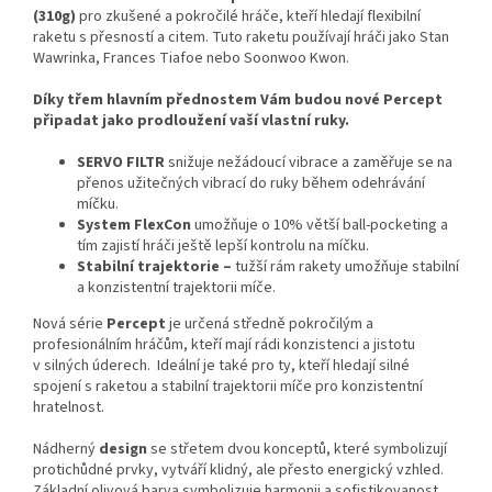
(310g)
pro zkušené a pokročilé hráče, kteří hledají flexibilní
raketu s přesností a citem. Tuto raketu používají hráči jako Stan
Wawrinka, Frances Tiafoe nebo Soonwoo Kwon.
Díky třem hlavním přednostem Vám budou nové Percept
připadat jako prodloužení vaší vlastní ruky.
SERVO FILTR
snižuje nežádoucí vibrace a zaměřuje se na
přenos užitečných vibrací do ruky během odehrávání
míčku.
System FlexCon
umožňuje o 10% větší ball-pocketing a
tím zajistí hráči ještě lepší kontrolu na míčku.
Stabilní trajektorie –
tužší rám rakety umožňuje stabilní
a konzistentní trajektorii míče.
Nová série
Percept
je určená středně pokročilým a
profesionálním hráčům, kteří mají rádi konzistenci a jistotu
v silných úderech. Ideální je také pro ty, kteří hledají silné
spojení s raketou a stabilní trajektorii míče pro konzistentní
hratelnost.
Nádherný
design
se střetem dvou konceptů, které symbolizují
protichůdné prvky, vytváří klidný, ale přesto energický vzhled.
Základní olivová barva symbolizuje harmonii a sofistikovanost,