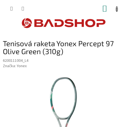
Přejít
NÁKUP
na
obsah
KOŠÍK
Tenisová raketa Yonex Percept 97
Olive Green (310g)
6200111004_L4
Značka:
Yonex