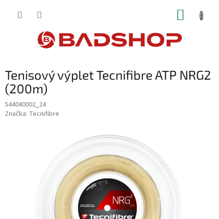
Přejít
NÁKUP
na
obsah
KOŠÍK
Tenisový výplet Tecnifibre ATP NRG2
(200m)
544040002_24
Značka:
Tecnifibre