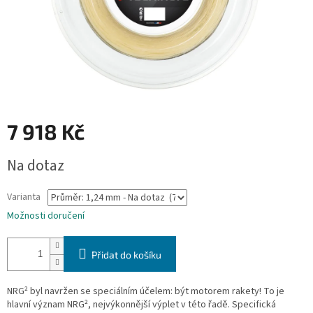
7 918 Kč
Měrná
Na dotaz
cena:
Varianta
Možnosti doručení
Přidat do košíku
NRG² byl navržen se speciálním účelem: být motorem rakety! To je
hlavní význam NRG², nejvýkonnější výplet v této řadě. Specifická