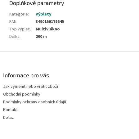
Doplňkové parametry
Kategorie
:
Výplety
EAN
:
3490150179645
Typ výpletu
:
Multivlákno
Délka
:
200 m
Z
á
p
a
Informace pro vás
t
Jak vyměnit nebo vrátit zboží
í
Obchodní podmínky
Podmínky ochrany osobních údajů
Kontakt
Dotaz