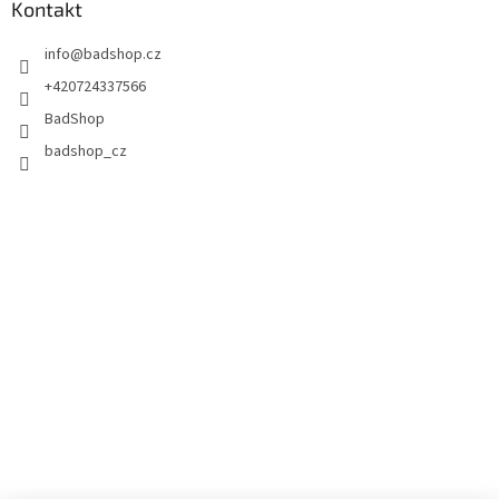
Kontakt
info
@
badshop.cz
+420724337566
BadShop
badshop_cz