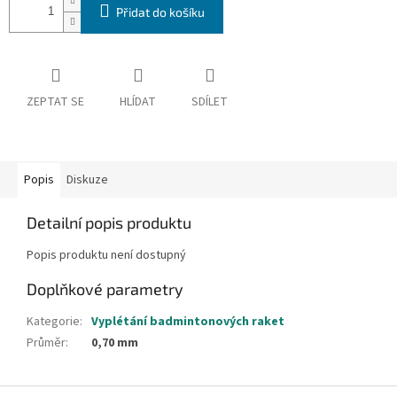
Přidat do košíku
ZEPTAT SE
HLÍDAT
SDÍLET
Popis
Diskuze
Detailní popis produktu
Popis produktu není dostupný
Doplňkové parametry
Kategorie
:
Vyplétání badmintonových raket
Průměr
:
0,70 mm
Z