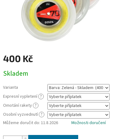
400 Kč
Měrná
Skladem
cena:
Varianta
Expresní vypletení
?
Omotání rakety
?
Osobní vyzvednutí
?
Můžeme doručit do:
11.8.2026
Možnosti doručení