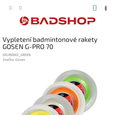
Přejít
NÁKUP
na
obsah
KOŠÍK
Vypletení badmintonové rakety
GOSEN G-PRO 70
581060001_GREEN
Značka:
Gosen