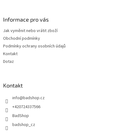
á
p
a
Informace pro vás
t
Jak vyměnit nebo vrátit zboží
í
Obchodní podmínky
Podmínky ochrany osobních údajů
Kontakt
Dotaz
Kontakt
info
@
badshop.cz
+420724337566
BadShop
badshop_cz