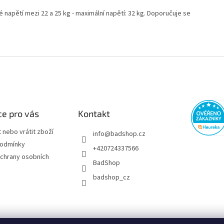
é napětí mezi 22 a 25 kg - maximální napětí: 32 kg. Doporučuje se
e pro vás
Kontakt
 nebo vrátit zboží
info
@
badshop.cz
podmínky
+420724337566
chrany osobních
BadShop
badshop_cz