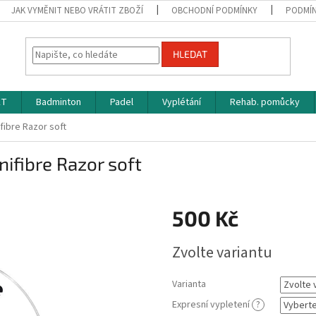
JAK VYMĚNIT NEBO VRÁTIT ZBOŽÍ
OBCHODNÍ PODMÍNKY
PODMÍN
HLEDAT
ET
Badminton
Padel
Vyplétání
Rehab. pomůcky
fibre Razor soft
nifibre Razor soft
500 Kč
Měrná
Zvolte variantu
cena:
Varianta
Expresní vypletení
?