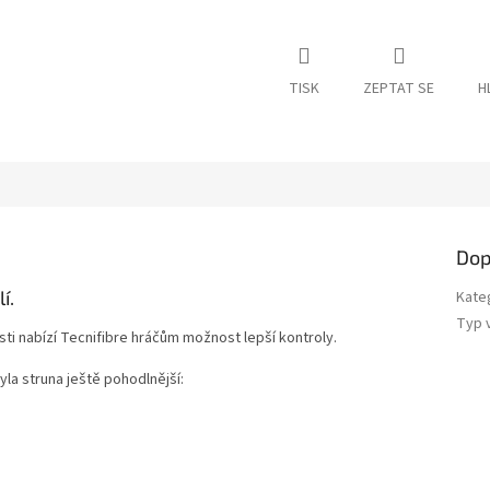
TISK
ZEPTAT SE
H
Dop
í.
Kate
Typ 
i nabízí Tecnifibre hráčům možnost lepší kontroly.
la struna ještě pohodlnější: