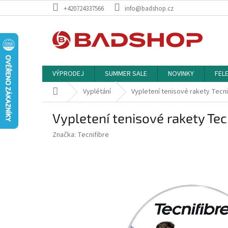
Přejít
+420724337566
info@badshop.cz
na
obsah
VÝPRODEJ
SUMMER SALE
NOVINKY
FEL
Domů
Vyplétání
Vypletení tenisové rakety Tecni
Vypletení tenisové rakety Tec
Značka:
Tecnifibre