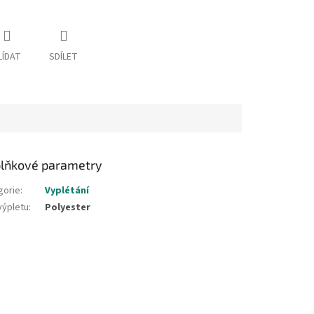
LÍDAT
SDÍLET
lňkové parametry
gorie
:
Vyplétání
výpletu
:
Polyester