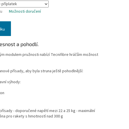
tu
Možnosti doručení
íku
řesnost a pohodlí.
kým modulem pružnosti nabízí Tecnifibre hráčům možnost
anové přísady, aby byla struna ještě pohodlnější:
avní výhody:
kon
 přísady - doporučené napětí mezi 22 a 25 kg - maximální
éna pro rakety s hmotností nad 300 g