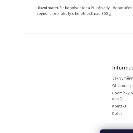
Hlavní materiál : kopolyester a PU přísady - doporučen
zejména pro rakety s hmotností nad 300 g
Z
á
p
a
t
Informac
í
Jak vyměnit
Obchodní 
Podmínky o
údajů
Kontakt
Dotaz