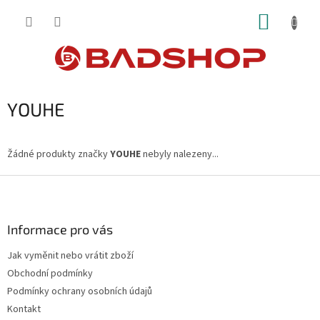
Přejít
NÁKUP
na
obsah
KOŠÍK
YOUHE
Žádné produkty značky
YOUHE
nebyly nalezeny...
Z
á
p
a
Informace pro vás
t
Jak vyměnit nebo vrátit zboží
í
Obchodní podmínky
Podmínky ochrany osobních údajů
Kontakt