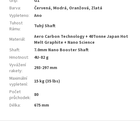
Grip
:
G1
Barva
:
Červená, Modrá, Oranžová, Zlatá
Vypleteno
:
Ano
Tuhost
Tuhý Shaft
Rámu
:
Aero Carbon Technology + 40Tonne Japan Hot
Materiál
:
Melt Graphite + Nano Science
Shaft
:
7.0mm Nano Booster Shaft
Hmotnost
:
4U-82 g
Vyvážení
293-297 mm
rakety
:
Maximální
15 kg (35 lbs)
vypletení
:
Počet
80
průchodek
:
Délka
:
675 mm
Z
á
p