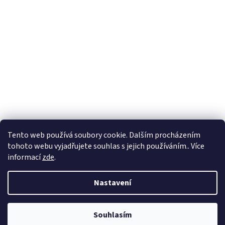
Tento web používá soubory cookie. Dalším procházením
tohoto webu vyjadřujete souhlas s jejich používáním.. Více
informací
zde
.
Vytvořil Shoptet
Nastavení
Copyright 2026
BadShop
. Všechna práva vyhrazena.
Upravit
Souhlasím
nastavení cookies