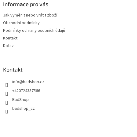
a
Informace pro vás
t
Jak vyměnit nebo vrátit zboží
í
Obchodní podmínky
Podmínky ochrany osobních údajů
Kontakt
Dotaz
Kontakt
info
@
badshop.cz
+420724337566
BadShop
badshop_cz