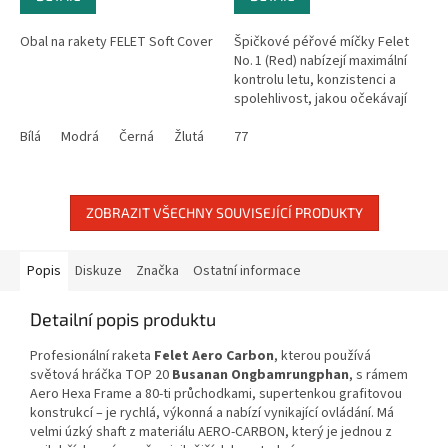
Obal na rakety FELET Soft Cover
Špičkové péřové míčky Felet
No. 1 (Red) nabízejí maximální
kontrolu letu, konzistenci a
spolehlivost, jakou očekávají
profesionální hráči na nejvyšší
Bílá
Modrá
Černá
Žlutá
Tyrkysová
úrovni. Jsou oficiálně...
77
ZOBRAZIT VŠECHNY SOUVISEJÍCÍ PRODUKTY
Popis
Diskuze
Značka
Ostatní informace
Detailní popis produktu
Profesionální raketa
Felet Aero Carbon
,
kterou používá
světová hráčka TOP 20
Busanan Ongbamrungphan
, s rámem
Aero Hexa Frame a 80-ti průchodkami, supertenkou grafitovou
konstrukcí – je rychlá, výkonná a nabízí vynikající ovládání. Má
velmi úzký shaft z materiálu AERO-CARBON, který je jednou z