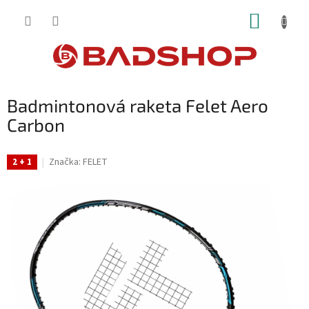
Přejít
NÁKUP
na
obsah
KOŠÍK
Badmintonová raketa Felet Aero
Carbon
Značka:
FELET
2 + 1