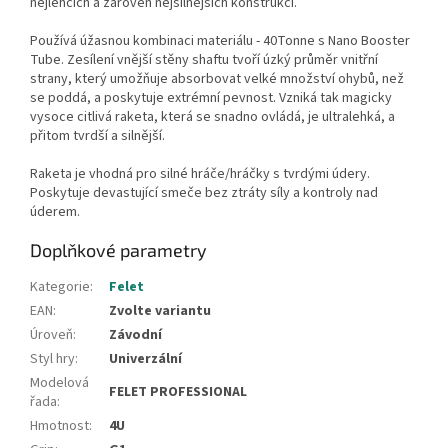
nejlehčích a zároveň nejsilnějších konstrukcí.
Používá úžasnou kombinaci materiálu - 40Tonne s Nano Booster
Tube. Zesílení vnější stěny shaftu tvoří úzký průměr vnitřní
strany, který umožňuje absorbovat velké množství ohybů, než
se poddá, a poskytuje extrémní pevnost. Vzniká tak magicky
vysoce citlivá raketa, která se snadno ovládá, je ultralehká, a
přitom tvrdší a silnější.
Raketa je vhodná pro silné hráče/hráčky s tvrdými údery.
Poskytuje devastující smeče bez ztráty síly a kontroly nad
úderem.
Doplňkové parametry
Kategorie
:
Felet
EAN
:
Zvolte variantu
Úroveň
:
Závodní
Styl hry
:
Univerzální
Modelová
FELET PROFESSIONAL
řada
:
Hmotnost
:
4U