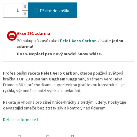
Přidat do košíku
Akce 2+1 zdarma
Při nákupu 3 kusů raket
Felet Aero Carbon
získáte
jednu
zdarma
!
Pozn. Neplatí pro nový model Snow White.
Profesionální raketa
Felet Aero Carbon
,
kterou používá světová
hráčka TOP 20
Busanan Ongbamrungphan
, s rámem Aero Hexa
Frame a 80-ti průchodkami, supertenkou grafitovou konstrukcí – je
rychlá, výkonná a nabízí vynikající ovládání.
Raketa je vhodná pro silné hráče/hráčky s tvrdými údery. Poskytuje
devastující smeče bez ztráty síly a kontroly nad úderem.
Detailní informace