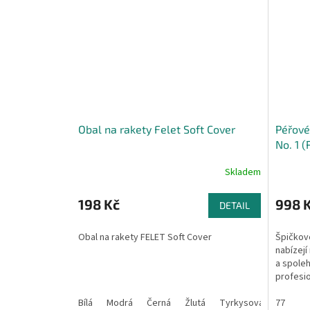
Obal na rakety Felet Soft Cover
Péřové
No. 1 (
Skladem
198 Kč
998 
DETAIL
Obal na rakety FELET Soft Cover
Špičkové
nabízejí
a spoleh
profesio
oficiálně.
Bílá
Modrá
Černá
Žlutá
Tyrkysová
77