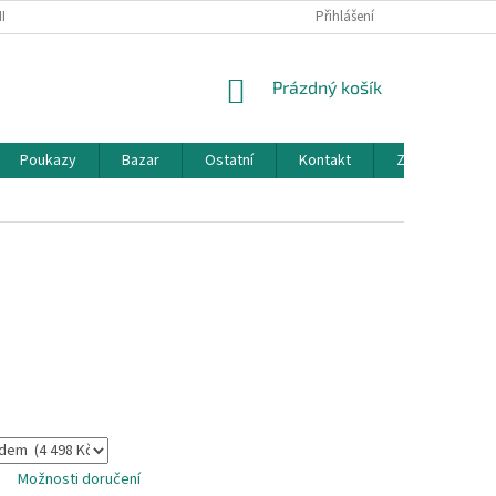
KY OCHRANY OSOBNÍCH ÚDAJŮ
KONTAKT
Přihlášení
DOTAZ
NÁKUPNÍ
Prázdný košík
KOŠÍK
Poukazy
Bazar
Ostatní
Kontakt
Značky
Možnosti doručení