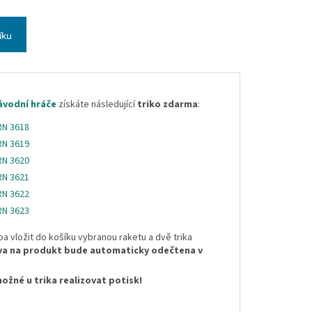
íku
ávodní hráče
získáte následující
triko zdarma
:
 RN 3618
 RN 3619
 RN 3620
 RN 3621
 RN 3622
 RN 3623
ba vložit do košíku vybranou raketu a dvě trika
va na produkt bude automaticky odečtena v
možné u trika realizovat potisk!