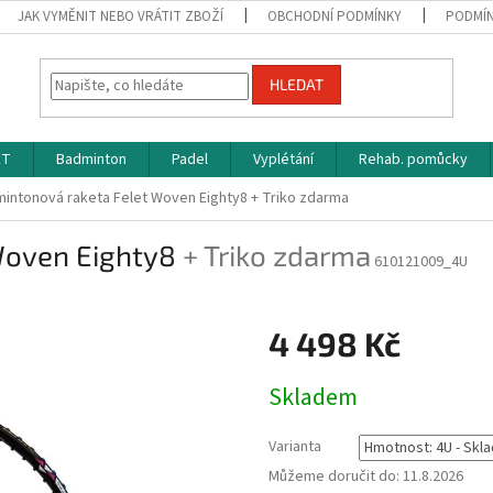
JAK VYMĚNIT NEBO VRÁTIT ZBOŽÍ
OBCHODNÍ PODMÍNKY
PODMÍN
HLEDAT
ET
Badminton
Padel
Vyplétání
Rehab. pomůcky
intonová raketa Felet Woven Eighty8
+ Triko zdarma
Woven Eighty8
+ Triko zdarma
610121009_4U
4 498 Kč
Měrná
Skladem
cena:
Varianta
Můžeme doručit do:
11.8.2026