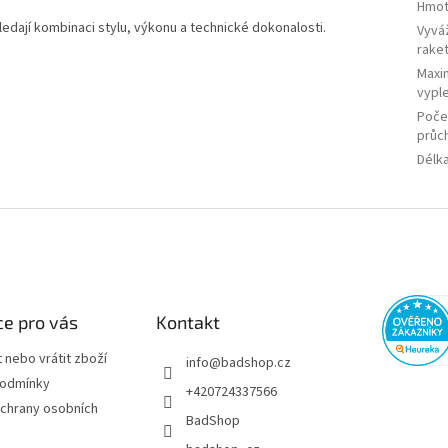
Hmot
ledají kombinaci stylu, výkonu a technické dokonalosti.
Vyvá
rake
Maxi
vypl
Poče
průc
Délk
e pro vás
Kontakt
 nebo vrátit zboží
info
@
badshop.cz
podmínky
+420724337566
chrany osobních
BadShop