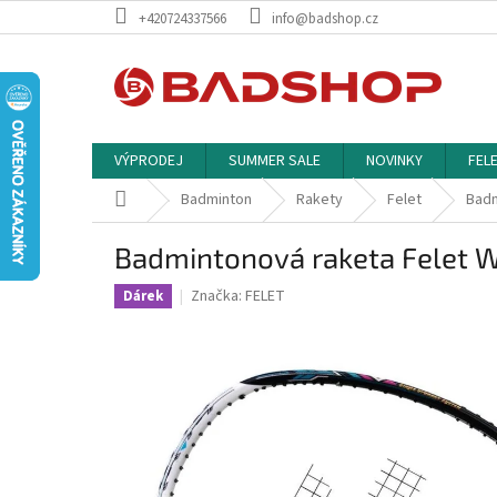
Přejít
+420724337566
info@badshop.cz
na
obsah
VÝPRODEJ
SUMMER SALE
NOVINKY
FEL
Domů
Badminton
Rakety
Felet
Badm
Badmintonová raketa Felet 
Značka:
FELET
Dárek