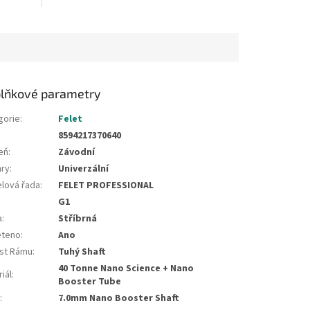
lňkové parametry
gorie
:
Felet
8594217370640
eň
:
Závodní
hry
:
Univerzální
lová řada
:
FELET PROFESSIONAL
G1
a
:
Stříbrná
eteno
:
Ano
st Rámu
:
Tuhý Shaft
40 Tonne Nano Science + Nano
iál
:
Booster Tube
t
:
7.0mm Nano Booster Shaft