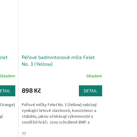
elet
Péřové badmintonové míče Felet
No. 3 (Yellow)
Skladem
Skladem
898 Kč
ETAIL
DETAIL
(Orange)
Péřové míčky Felet No. 3 (Yellow) nabízejí
vynikající letové vlastnosti, konzistenci a
jí
stabilitu, jakou očekávají výkonnostní a
soutěžní hráči. Jsou schválené BWF a
splňují...
77