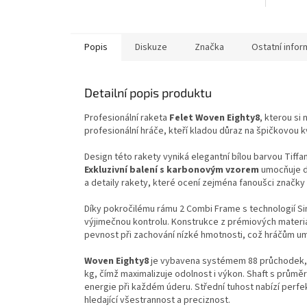
Popis
Diskuze
Značka
Ostatní info
Detailní popis produktu
Profesionální raketa
Felet Woven Eighty8
, kterou si
profesionální hráče, kteří kladou důraz na špičkovou k
Design této rakety vyniká elegantní bílou barvou Tiffan
Exkluzivní balení s karbonovým vzorem
umocňuje do
a detaily rakety, které ocení zejména fanoušci značky
Díky pokročilému rámu 2 Combi Frame s technologií S
výjimečnou kontrolu. Konstrukce z prémiových mater
pevnost při zachování nízké hmotnosti, což hráčům u
Woven Eighty8
je vybavena systémem 88 průchodek, k
kg, čímž maximalizuje odolnost i výkon. Shaft s průmě
energie při každém úderu. Střední tuhost nabízí perfekt
hledající všestrannost a preciznost.