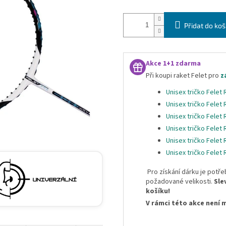
Přidat do koš
Akce 1+1 zdarma
Při koupi raket Felet pro
z
Unisex tričko Felet
Unisex tričko Felet
Unisex tričko Felet
Unisex tričko Felet
Unisex tričko Felet
Unisex tričko Felet
Pro získání dárku je potře
požadované velikosti.
Sle
košíku!
V rámci této akce není 