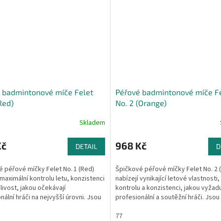
 badmintonové míče Felet
Péřové badmintonové míče F
Red)
No. 2 (Orange)
Skladem
Kč
968 Kč
DETAIL
D
 péřové míčky Felet No. 1 (Red)
Špičkové péřové míčky Felet No. 2 
 maximální kontrolu letu, konzistenci
nabízejí vynikající letové vlastnosti,
livost, jakou očekávají
kontrolu a konzistenci, jakou vyžadu
nální hráči na nejvyšší úrovni. Jsou
profesionální a soutěžní hráči. Jsou
..
schválené BWF a...
77