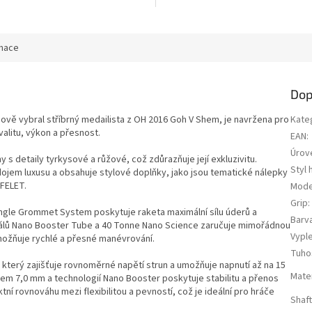
rmace
Dop
 nově vybral stříbrný medailista z OH 2016 Goh V Shem, je navržena pro
Kate
valitu, výkon a přesnost.
EAN
:
Úrov
y s detaily tyrkysové a růžové, což zdůrazňuje její exkluzivitu.
Styl 
jem luxusu a obsahuje stylové doplňky, jako jsou tematické nálepky
 FELET.
Mode
Grip
:
ingle Grommet System poskytuje raketa maximální sílu úderů a
Barv
iálů Nano Booster Tube a 40 Tonne Nano Science zaručuje mimořádnou
Vypl
možňuje rychlé a přesné manévrování.
Tuho
terý zajišťuje rovnoměrné napětí strun a umožňuje napnutí až na 15
Mater
rem 7,0 mm a technologií Nano Booster poskytuje stabilitu a přenos
ní rovnováhu mezi flexibilitou a pevností, což je ideální pro hráče
Shaf