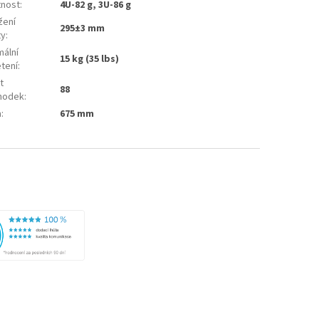
nost
:
4U-82 g, 3U-86 g
žení
295±3 mm
ty
:
mální
15 kg (35 lbs)
etení
:
t
88
hodek
:
a
:
675 mm