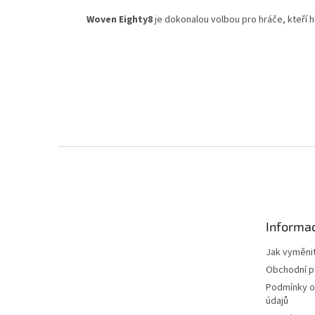
Woven Eighty8
je dokonalou volbou pro hráče, kteří h
Z
á
p
a
t
Informac
í
Jak vyměnit
Obchodní 
Podmínky o
údajů