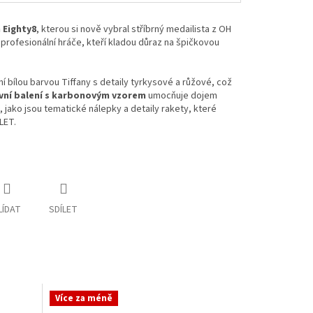
 Eighty8
, kterou si nově vybral stříbrný medailista z OH
profesionální hráče, kteří kladou důraz na špičkovou
í bílou barvou Tiffany s detaily tyrkysové a růžové, což
ivní balení s karbonovým vzorem
umocňuje dojem
 jako jsou tematické nálepky a detaily rakety, které
LET.
LÍDAT
SDÍLET
Více za méně