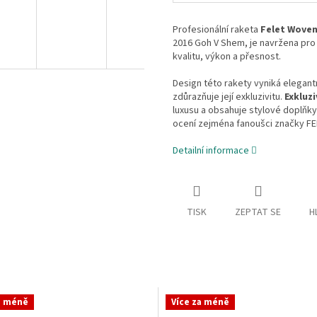
Profesionální raketa
Felet Woven
2016 Goh V Shem, je navržena pro 
kvalitu, výkon a přesnost.
Design této rakety vyniká elegantn
zdůrazňuje její exkluzivitu.
Exkluz
luxusu a obsahuje stylové doplňky,
ocení zejména fanoušci značky FE
Detailní informace
TISK
ZEPTAT SE
H
a méně
Více za méně