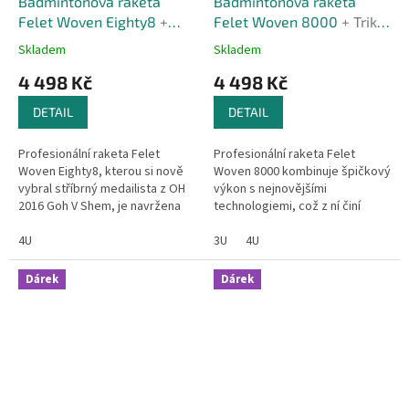
Badmintonová raketa
Badmintonová raketa
Felet Woven Eighty8
+
Felet Woven 8000
+ Triko
Triko zdarma
zdarma
Skladem
Skladem
4 498 Kč
4 498 Kč
DETAIL
DETAIL
Profesionální raketa Felet
Profesionální raketa Felet
Woven Eighty8, kterou si nově
Woven 8000 kombinuje špičkový
vybral stříbrný medailista z OH
výkon s nejnovějšími
2016 Goh V Shem, je navržena
technologiemi, což z ní činí
pro profesionální hráče, kteří
ideální volbu pro hráče, kteří
kladou důraz na...
4U
hledají sílu i přesnost. Rám typu
3U
4U
Armor...
Dárek
Dárek