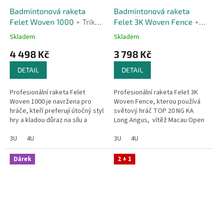
Badmintonová raketa
Badmintonová raketa
Felet Woven 1000
+ Triko
Felet 3K Woven Fence
+
zdarma
Triko zdarma
Skladem
Skladem
4 498 Kč
3 798 Kč
DETAIL
DETAIL
Profesionální raketa Felet
Profesionální raketa Felet 3K
Woven 1000 je navržena pro
Woven Fence, kterou používá
hráče, kteří preferují útočný styl
světový hráč TOP 20 NG KA
hry a kladou důraz na sílu a
Long Angus, vítěž Macau Open
rychlost. Díky izometrickému
2024, finalista Thailand Open
rámu typu Isotech, který...
3U
4U
2024,...
3U
4U
Dárek
2 + 1