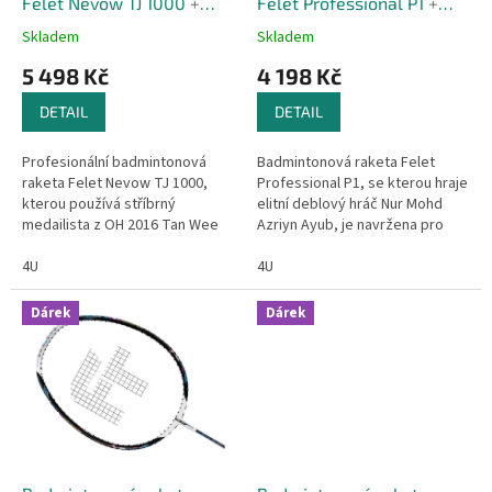
u
Felet Nevow TJ 1000
+
Felet Professional P1
+
k
Triko zdarma
Triko zdarma
Skladem
Skladem
t
5 498 Kč
4 198 Kč
ů
DETAIL
DETAIL
Profesionální badmintonová
Badmintonová raketa Felet
raketa Felet Nevow TJ 1000,
Professional P1, se kterou hraje
kterou používá stříbrný
elitní deblový hráč Nur Mohd
medailista z OH 2016 Tan Wee
Azriyn Ayub, je navržena pro
Kiong, je navržena pro hráče
útočně laděnou hru s důrazem
hledající maximální výkon,
4U
na rychlost, přesnost a...
4U
rychlost a...
Dárek
Dárek