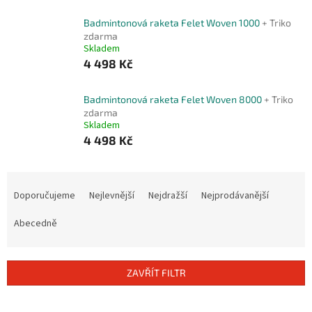
Badmintonová raketa Felet Woven 1000
+ Triko
zdarma
Skladem
4 498 Kč
Badmintonová raketa Felet Woven 8000
+ Triko
zdarma
Skladem
4 498 Kč
Ř
a
Doporučujeme
Nejlevnější
Nejdražší
Nejprodávanější
z
e
Abecedně
n
í
p
ZAVŘÍT FILTR
r
o