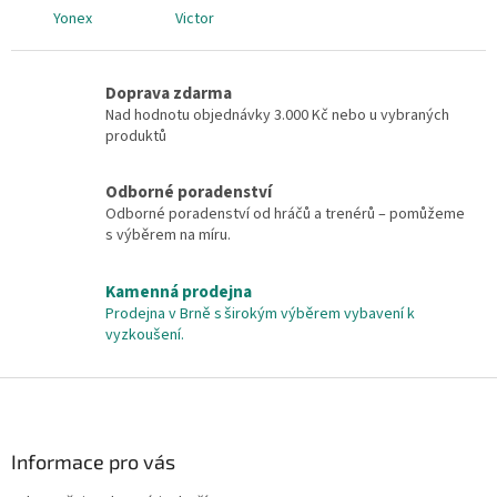
Yonex
Victor
Doprava zdarma
Nad hodnotu objednávky 3.000 Kč nebo u vybraných
produktů
Odborné poradenství
Odborné poradenství od hráčů a trenérů – pomůžeme
s výběrem na míru.
Kamenná prodejna
Prodejna v Brně s širokým výběrem vybavení k
vyzkoušení.
Z
á
p
a
Informace pro vás
t