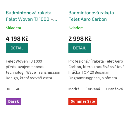
Badmintonová raketa
Badmintonová raketa
Felet Woven TJ 1000
+
Felet Aero Carbon
Triko zdarma
Skladem
Skladem
4 198 Kč
2 998 Kč
DETAIL
DETAIL
Felet Woven TJ 1000
Profesionální raketa Felet Aero
představujeme novou
Carbon, kterou používá světová
technologii Wave Transmission
hráčka TOP 20 Busanan
Design, která vytváří extra
Ongbamrungphan, s rámem
výbušnou sílu pro rychlé
Aero Hexa Frame a 80-ti
odehrání a svižnou rychlost. Ve
3U
4U
průchodkami, supertenkou
Modrá
Červená
Oranžová
Z
skutečnosti je tato...
grafitovou...
Dárek
Summer Sale