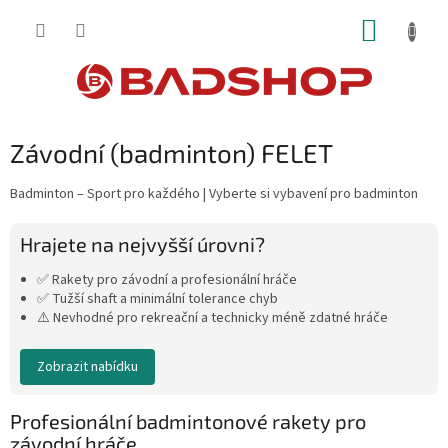
Přejít
NÁKUP
na
obsah
KOŠÍK
Závodní (badminton) FELET
Badminton – Sport pro každého | Vyberte si vybavení pro badminton
Hrajete na nejvyšší úrovni?
✅ Rakety pro závodní a profesionální hráče
✅ Tužší shaft a minimální tolerance chyb
⚠️ Nevhodné pro rekreační a technicky méně zdatné hráče
Zobrazit nabídku
Profesionální badmintonové rakety pro
závodní hráče