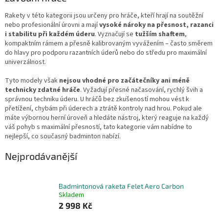
Rakety v této kategorii jsou určeny pro hráče, kteří hrají na soutěžní
nebo profesionální úrovni a mají
vysoké nároky na přesnost, razanci
i stabilitu při každém úderu
. Vyznačují se
tužším shaftem
,
kompaktním rámem a přesně kalibrovaným vyvážením – často směrem
do hlavy pro podporu razantních úderů nebo do středu pro maximální
univerzálnost.
Tyto modely však
nejsou vhodné pro začátečníky ani méně
technicky zdatné hráče
. Vyžadují přesné načasování, rychlý švih a
správnou techniku úderu. U hráčů bez zkušeností mohou vést k
přetížení, chybám při úderech a ztrátě kontroly nad hrou. Pokud ale
máte výbornou herní úroveň a hledáte nástroj, který reaguje na každý
váš pohyb s maximální přesností, tato kategorie vám nabídne to
nejlepší, co současný badminton nabízí.
Nejprodávanější
Badmintonová raketa Felet Aero Carbon
Skladem
2 998 Kč