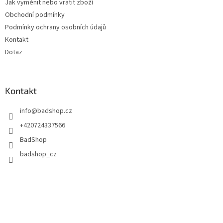
Jak vyměnit nebo vrátit zboží
í
Obchodní podmínky
Podmínky ochrany osobních údajů
Kontakt
Dotaz
Kontakt
info
@
badshop.cz
+420724337566
BadShop
badshop_cz