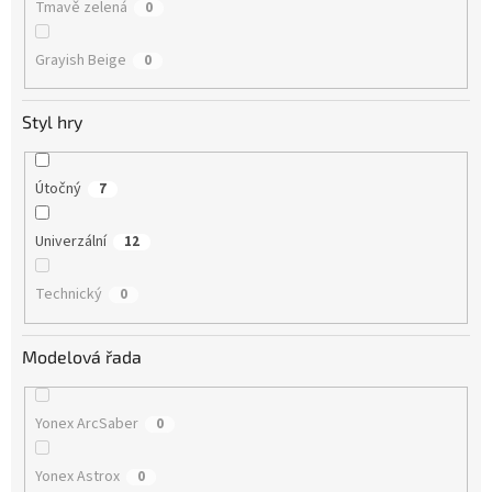
Tmavě zelená
0
Grayish Beige
0
Styl hry
Útočný
7
Univerzální
12
Technický
0
Modelová řada
Yonex ArcSaber
0
Yonex Astrox
0