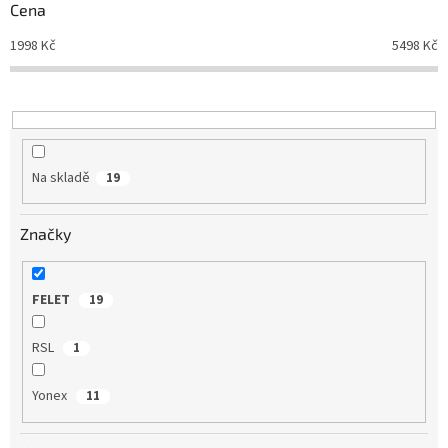
d
Cena
u
1998
Kč
5498
Kč
k
t
ů
Na skladě
19
Značky
FELET
19
RSL
1
Yonex
11