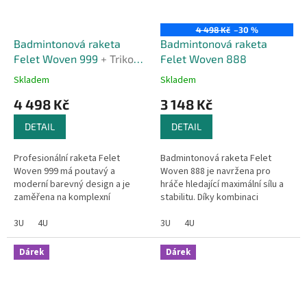
4 498 Kč
–30 %
Badmintonová raketa
Badmintonová raketa
Felet Woven 999
+ Triko
Felet Woven 888
zdarma
Skladem
Skladem
4 498 Kč
3 148 Kč
DETAIL
DETAIL
Profesionální raketa Felet
Badmintonová raketa Felet
Woven 999 má poutavý a
Woven 888 je navržena pro
moderní barevný design a je
hráče hledající maximální sílu a
zaměřena na komplexní
stabilitu. Díky kombinaci
obrannou hru, flexibilně zvládá
aerodynamického a boxového
všechny situace. Raketa je
3U
4U
rámu poskytuje vynikající
3U
4U
vhodná pro...
kontrolu a...
Dárek
Dárek