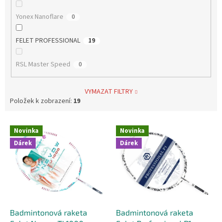
Yonex Nanoflare
0
FELET PROFESSIONAL
19
RSL Master Speed
0
VYMAZAT FILTRY
Položek k zobrazení:
19
V
Novinka
Novinka
ý
Dárek
Dárek
p
i
s
p
r
o
d
Badmintonová raketa
Badmintonová raketa