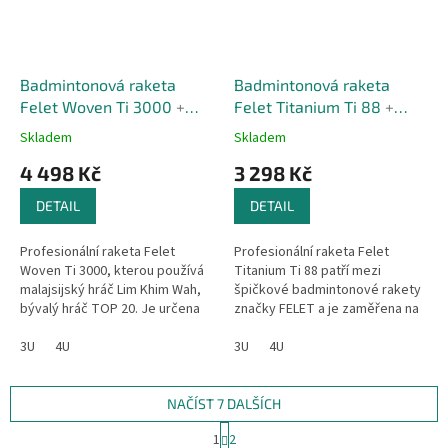
Badmintonová raketa
Badmintonová raketa
Felet Woven Ti 3000
+
Felet Titanium Ti 88
+
Triko zdarma
Triko zdarma
Skladem
Skladem
4 498 Kč
3 298 Kč
DETAIL
DETAIL
Profesionální raketa Felet
Profesionální raketa Felet
Woven Ti 3000, kterou používá
Titanium Ti 88 patří mezi
malajsijský hráč Lim Khim Wah,
špičkové badmintonové rakety
bývalý hráč TOP 20. Je určena
značky FELET a je zaměřena na
pro silného hráče s tvrdými
rozmanitý útočný styl hry.
údery. Poskytuje...
3U
4U
Raketa je vhodná pro singl i
3U
4U
debl. Má...
NAČÍST 7 DALŠÍCH
S
1
2
t