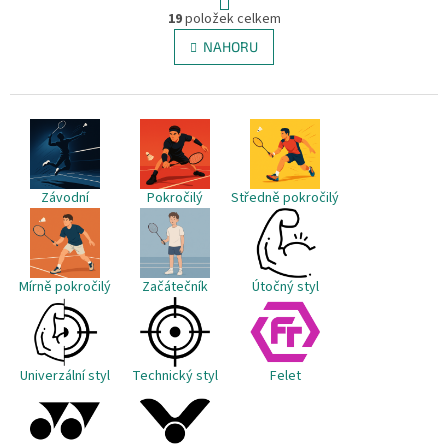
O
r
19
položek celkem
v
á
l
NAHORU
n
á
k
d
o
v
a
á
c
n
í
í
p
r
Závodní
Pokročilý
v
Středně pokročilý
k
y
v
ý
Mírně pokročilý
Začátečník
Útočný styl
p
i
s
u
Univerzální styl
Technický styl
Felet