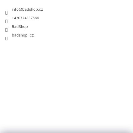
info
@
badshop.cz
+420724337566
BadShop
badshop_cz