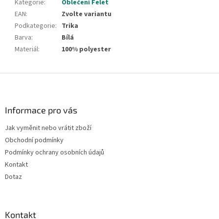
Kategorie
:
Oblečení Felet
EAN
:
Zvolte variantu
Podkategorie
:
Trika
Barva
:
Bílá
Materiál
:
100% polyester
Z
á
p
a
Informace pro vás
t
Jak vyměnit nebo vrátit zboží
í
Obchodní podmínky
Podmínky ochrany osobních údajů
Kontakt
Dotaz
Kontakt