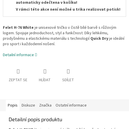
automaticky odečtena v košíku!
V rámci této akce není možné u trika realizovat potisk!
Felet H-76 White
je unisexové tričko v čistě bílé barvě s růžovým
logem. Spojuje jednoduchost, styl a funkčnost. Díky lehkému,
prodyšnému a elastickému materiálu s technologií
Quick Dry
je ideální
pro sport i každodenní nošení.
Detailní informace
ZEPTAT SE
HLÍDAT
SDÍLET
Popis
Diskuze
Značka
Ostatní informace
Detailní popis produktu