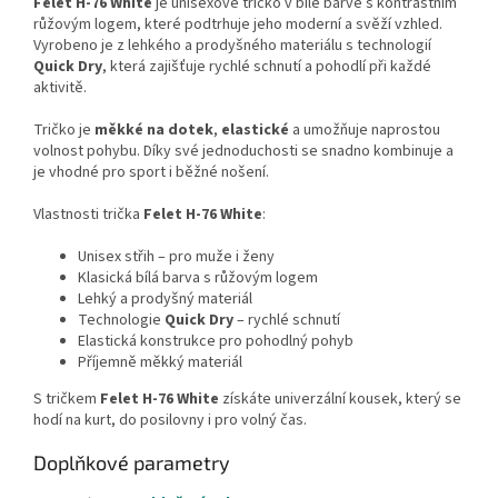
Felet H-76 White
je unisexové tričko v bílé barvě s kontrastním
růžovým logem, které podtrhuje jeho moderní a svěží vzhled.
Vyrobeno je z lehkého a prodyšného materiálu s technologií
Quick Dry
, která zajišťuje rychlé schnutí a pohodlí při každé
aktivitě.
Tričko je
měkké na dotek
,
elastické
a umožňuje naprostou
volnost pohybu. Díky své jednoduchosti se snadno kombinuje a
je vhodné pro sport i běžné nošení.
Vlastnosti trička
Felet H-76 White
:
Unisex střih – pro muže i ženy
Klasická bílá barva s růžovým logem
Lehký a prodyšný materiál
Technologie
Quick Dry
– rychlé schnutí
Elastická konstrukce pro pohodlný pohyb
Příjemně měkký materiál
S tričkem
Felet H-76 White
získáte univerzální kousek, který se
hodí na kurt, do posilovny i pro volný čas.
Doplňkové parametry