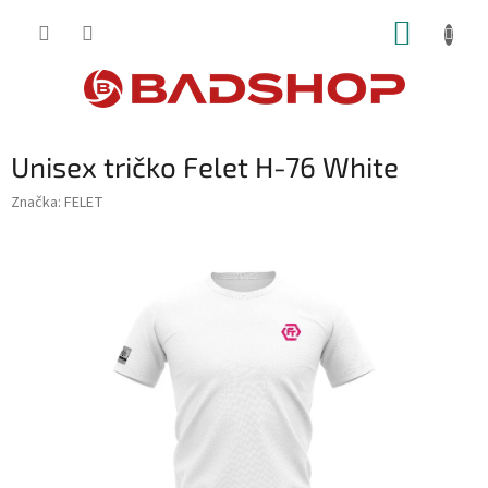
Přejít
NÁKUP
na
obsah
KOŠÍK
Unisex tričko Felet H-76 White
Značka:
FELET