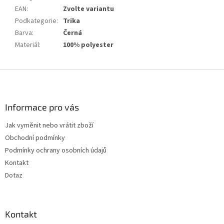
EAN
:
Zvolte variantu
Podkategorie
:
Trika
Barva
:
Černá
Materiál
:
100% polyester
Z
á
p
a
Informace pro vás
t
Jak vyměnit nebo vrátit zboží
í
Obchodní podmínky
Podmínky ochrany osobních údajů
Kontakt
Dotaz
Kontakt