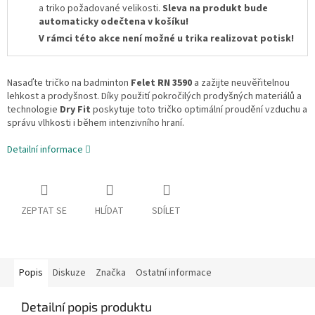
a triko požadované velikosti.
Sleva na produkt bude
automaticky odečtena v košíku!
V rámci této akce není možné u trika realizovat potisk!
Nasaďte tričko na badminton
Felet RN 3590
a zažijte neuvěřitelnou
lehkost a prodyšnost. Díky použití pokročilých prodyšných materiálů a
technologie
Dry Fit
poskytuje toto tričko optimální proudění vzduchu a
správu vlhkosti i během intenzivního hraní.
Detailní informace
ZEPTAT SE
HLÍDAT
SDÍLET
Popis
Diskuze
Značka
Ostatní informace
Detailní popis produktu