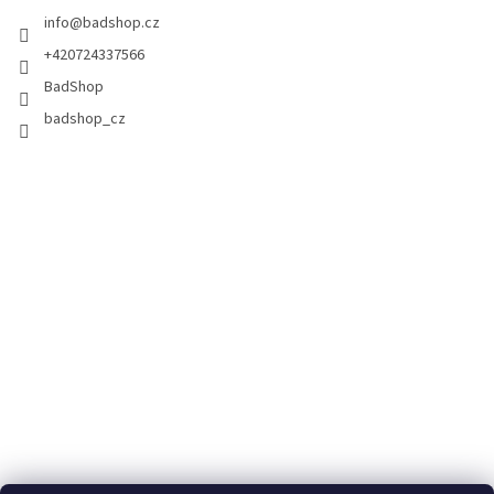
info
@
badshop.cz
+420724337566
BadShop
badshop_cz