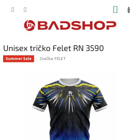
Přejít
NÁKUP
na
obsah
KOŠÍK
Unisex tričko Felet RN 3590
Značka:
FELET
Summer Sale