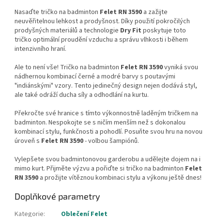
Nasaďte tričko na badminton
Felet RN 3590
a zažijte
neuvěřitelnou lehkost a prodyšnost. Díky použití pokročilých
prodyšných materiálů a technologie
Dry Fit
poskytuje toto
tričko optimální proudění vzduchu a správu vlhkosti i během
intenzivního hraní.
Ale to není vše! Tričko na badminton
Felet RN 3590
vyniká svou
nádhernou kombinací černé a modré barvy s poutavými
"indiánskými" vzory. Tento jedinečný design nejen dodává styl,
ale také odráží ducha síly a odhodlání na kurtu.
Překročte své hranice s tímto výkonnostně laděným tričkem na
badminton. Nespokojte se s ničím menším než s dokonalou
kombinací stylu, funkčnosti a pohodlí. Posuňte svou hru na novou
úroveň s
Felet RN 3590
- volbou šampiónů.
Vylepšete svou badmintonovou garderobu a udělejte dojem na i
mimo kurt. Přijměte výzvu a pořiďte si tričko na badminton
Felet
RN 3590
a prožijte vítěznou kombinaci stylu a výkonu ještě dnes!
Doplňkové parametry
Kategorie
:
Oblečení Felet