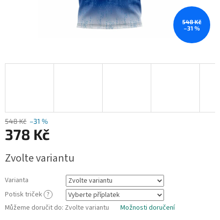
548 Kč
–31 %
548 Kč
–31 %
378 Kč
Měrná
Zvolte variantu
cena:
Varianta
Potisk triček
?
Můžeme doručit do:
Zvolte variantu
Možnosti doručení