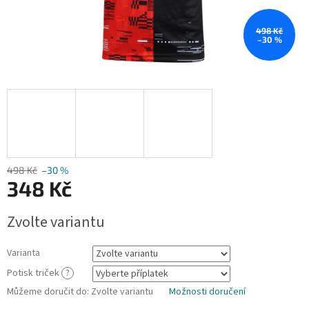
498 Kč
–30 %
498 Kč
–30 %
348 Kč
Měrná
Zvolte variantu
cena:
Varianta
Potisk triček
?
Můžeme doručit do:
Zvolte variantu
Možnosti doručení