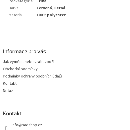
Podkategorie
:
Trika
Barva
:
Červená, Černá
Materiál
:
100% polyester
Z
á
p
a
Informace pro vás
t
Jak vyměnit nebo vrátit zboží
í
Obchodní podmínky
Podmínky ochrany osobních údajů
Kontakt
Dotaz
Kontakt
info
@
badshop.cz