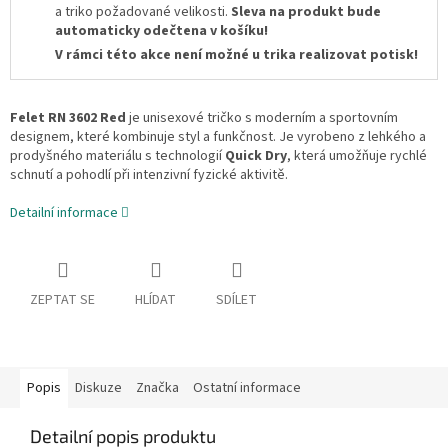
a triko požadované velikosti.
Sleva na produkt bude
automaticky odečtena v košíku!
V rámci této akce není možné u trika realizovat potisk!
Felet RN 3602
Red
je unisexové tričko s moderním a sportovním
designem, které kombinuje styl a funkčnost. Je vyrobeno z lehkého a
prodyšného materiálu s technologií
Quick Dry
, která umožňuje rychlé
schnutí a pohodlí při intenzivní fyzické aktivitě.
Detailní informace
ZEPTAT SE
HLÍDAT
SDÍLET
Popis
Diskuze
Značka
Ostatní informace
Detailní popis produktu