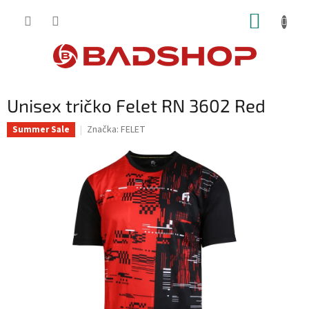
Přejít
NÁKUP
na
obsah
KOŠÍK
Unisex tričko Felet RN 3602 Red
Značka:
FELET
Summer Sale