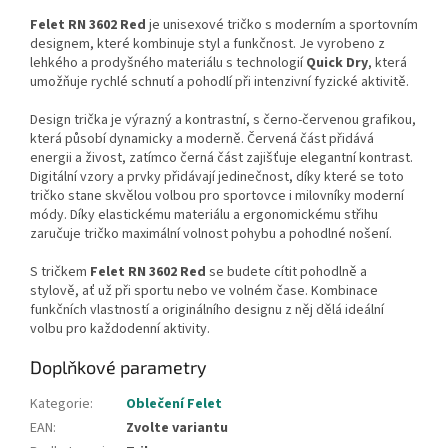
Felet RN 3602
Red
je unisexové tričko s moderním a sportovním
designem, které kombinuje styl a funkčnost. Je vyrobeno z
lehkého a prodyšného materiálu s technologií
Quick Dry
, která
umožňuje rychlé schnutí a pohodlí při intenzivní fyzické aktivitě.
Design trička je výrazný a kontrastní, s černo-červenou grafikou,
která působí dynamicky a moderně. Červená část přidává
energii a živost, zatímco černá část zajišťuje elegantní kontrast.
Digitální vzory a prvky přidávají jedinečnost, díky které se toto
tričko stane skvělou volbou pro sportovce i milovníky moderní
módy. Díky elastickému materiálu a ergonomickému střihu
zaručuje tričko maximální volnost pohybu a pohodlné nošení.
S tričkem
Felet RN 3602 Red
se budete cítit pohodlně a
stylově, ať už při sportu nebo ve volném čase. Kombinace
funkčních vlastností a originálního designu z něj dělá ideální
volbu pro každodenní aktivity.
Doplňkové parametry
Kategorie
:
Oblečení Felet
EAN
:
Zvolte variantu